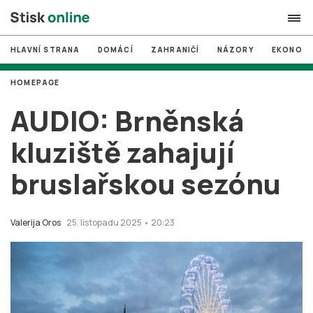
HLAVNÍ STRANA
DOMÁCÍ
ZAHRANIČÍ
NÁZORY
EKONOMI
search
HOMEPAGE
#
MUNI
AUDIO: Brněnská
#
Brno
kluziště zahajují
#
volby
bruslařskou sezónu
login
PŘIHLÁSIT SE
Zapomněli jste heslo?
Valerija Oros
25. listopadu 2025 • 20:23
Založit nový účet