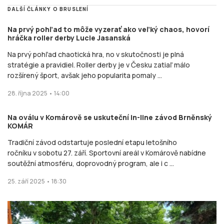
DALŠÍ ČLÁNKY O BRUSLENÍ
Na prvý pohľad to môže vyzerať ako veľký chaos, hovorí
hráčka roller derby Lucie Jasanská
Na prvý pohľad chaotická hra, no v skutočnosti je plná
stratégie a pravidiel. Roller derby je v Česku zatiaľ málo
rozšírený šport, avšak jeho popularita pomaly ...
28. října 2025 • 14:00
Na oválu v Komárově se uskuteční in-line závod Brněnský
KOMÁR
Tradiční závod odstartuje poslední etapu letošního
ročníku v sobotu 27. září. Sportovní areál v Komárově nabídne
soutěžní atmosféru, doprovodný program, ale i c ...
25. září 2025 • 18:30