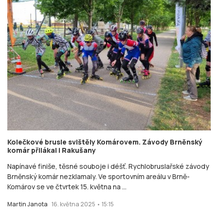
Kolečkové brusle svištěly Komárovem. Závody Brněnský
komár přilákal i Rakušany
Napínavé finiše, těsné souboje i déšť. Rychlobruslařské závody
Brněnský komár nezklamaly. Ve sportovním areálu v Brně-
Komárov se ve čtvrtek 15. května na ...
Martin Janota
16. května 2025 • 15:15