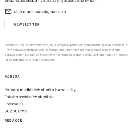
Stisk, Rádio Stisk a TV Stisk zasílejte pouze na e-mail:
email
stisk.munimedia@gmail.com
NEWSLETTER
Všechny žurnalistické materiály jsou zveřejněny podle stejných pravidel jako na kterémkoliv
jiném zpravodajském serveru nebo například v novinách, rozhlasovém nebo televizním
zpravodajství. Mazání už zveřejněných žurnalistických příspěvků (ani jejich částí) v jakékoli
formě není možné nyní ani v budoucnu.
ADRESA
Katedra mediálních studií a žurnalistiky,
Fakulta sociálních studií MU,
Joštova 10,
602 00 Brno
REDAKCE