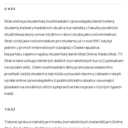
O NÁS
Stisk online je studentský multimediální zpravodajský deník tvořený
studenty Katedry mediálních studií a žurnalistiky z Fakulty sociálních
studií Masarykovy univerzity Brno v rámci studia jako cvičné médium.
Stisk vznikl jako cvičné médium pro studenty už v roce 1997, kdy byl
jedním z prvních internetových časopisů v České republice.
Na portálu zájemci najdou studentský deník Stisk Online, Rádio Stisk, TV
Stisk a také výstupy některých dalších žurnalistických kurzů (s přesahem
na sociální sítě). Cílem multimediální dílny je simulace redakčního
prostředí, každý student si tak může vyzkoušet všechny základní role při
výrobě online zpravodajského či publicistického obsahu i související
působení na sociálních sítích a připravit se tak na praxi v různých typech
médií.
TIRÁŽ
Tiskové zprávy a náměty pro tvorbu žurnalistických materiálů pro Online