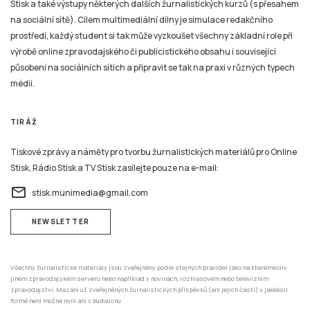
Stisk a také výstupy některých dalších žurnalistických kurzů (s přesahem
na sociální sítě). Cílem multimediální dílny je simulace redakčního
prostředí, každý student si tak může vyzkoušet všechny základní role při
výrobě online zpravodajského či publicistického obsahu i související
působení na sociálních sítích a připravit se tak na praxi v různých typech
médií.
TIRÁŽ
Tiskové zprávy a náměty pro tvorbu žurnalistických materiálů pro Online
Stisk, Rádio Stisk a TV Stisk zasílejte pouze na e-mail:
email
stisk.munimedia@gmail.com
NEWSLETTER
Všechny žurnalistické materiály jsou zveřejněny podle stejných pravidel jako na kterémkoliv
jiném zpravodajském serveru nebo například v novinách, rozhlasovém nebo televizním
zpravodajství. Mazání už zveřejněných žurnalistických příspěvků (ani jejich částí) v jakékoli
formě není možné nyní ani v budoucnu.