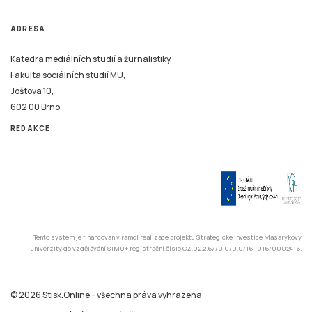
ADRESA
Katedra mediálních studií a žurnalistiky,
Fakulta sociálních studií MU,
Joštova 10,
602 00 Brno
REDAKCE
Tento systém je financován v rámci realizace projektu Strategické investice Masarykovy
univerzity do vzdělávání SIMU+ registrační číslo CZ.02.2.67/0.0/0.0/16_016/0002416.
© 2026 Stisk.Online – všechna práva vyhrazena