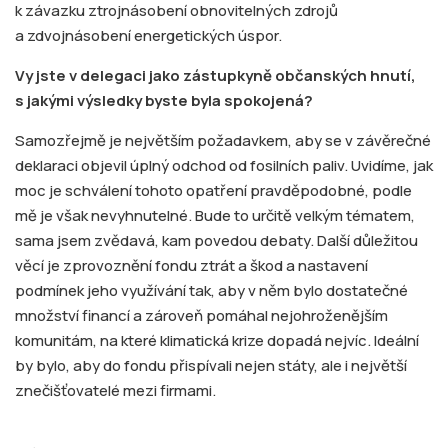
k závazku ztrojnásobení obnovitelných zdrojů
a zdvojnásobení energetických úspor.
Vy jste v delegaci jako zástupkyně občanských hnutí,
s jakými výsledky byste byla spokojená?
Samozřejmě je největším požadavkem, aby se v závěrečné
deklaraci objevil úplný odchod od fosilních paliv. Uvidíme, jak
moc je schválení tohoto opatření pravděpodobné, podle
mě je však nevyhnutelné. Bude to určitě velkým tématem,
sama jsem zvědavá, kam povedou debaty. Další důležitou
věcí je zprovoznění fondu ztrát a škod a nastavení
podmínek jeho využívání tak, aby v něm bylo dostatečné
množství financí a zároveň pomáhal nejohroženějším
komunitám, na které klimatická krize dopadá nejvíc. Ideální
by bylo, aby do fondu přispívali nejen státy, ale i největší
znečišťovatelé mezi firmami.