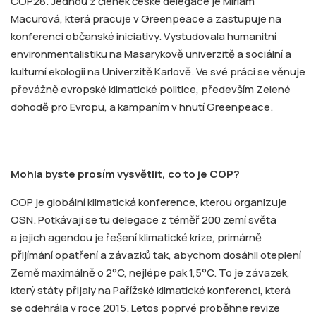
COP28. Jednou z členek české delegace je Miriam
Macurová, která pracuje v Greenpeace a zastupuje na
konferenci občanské iniciativy. Vystudovala humanitní
environmentalistiku na Masarykově univerzitě a sociální a
kulturní ekologii na Univerzitě Karlově. Ve své práci se věnuje
převážně evropské klimatické politice, především Zelené
dohodě pro Evropu, a kampaním v hnutí Greenpeace.
Mohla byste prosím vysvětlit, co to je COP?
COP je globální klimatická konference, kterou organizuje
OSN. Potkávají se tu delegace z téměř 200 zemí světa
a jejich agendou je řešení klimatické krize, primárně
přijímání opatření a závazků tak, abychom dosáhli oteplení
Země maximálně o 2°C, nejlépe pak 1,5°C. To je závazek,
který státy přijaly na Pařížské klimatické konferenci, která
se odehrála v roce 2015. Letos poprvé proběhne revize