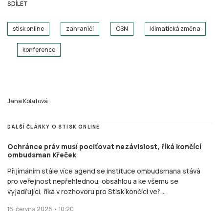
SDÍLET
stisk online
zahraničí
OSN
klimatická změna
konference
Jana Kolafová
DALŠÍ ČLÁNKY O STISK ONLINE
Ochránce práv musí pociťovat nezávislost, říká končící
ombudsman Křeček
Přijímáním stále více agend se instituce ombudsmana stává
pro veřejnost nepřehlednou, obsáhlou a ke všemu se
vyjadřující, říká v rozhovoru pro Stisk končící veř ...
16. června 2026 • 10:20