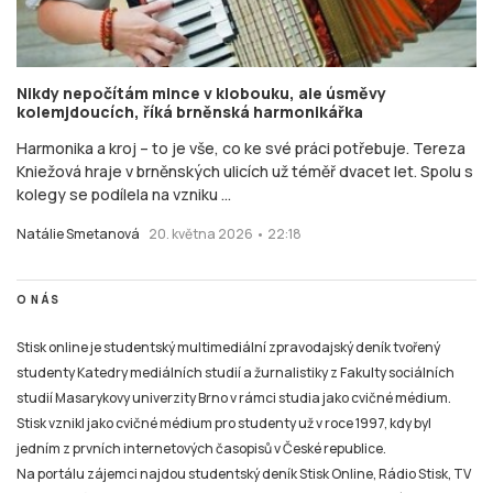
Nikdy nepočítám mince v klobouku, ale úsměvy
kolemjdoucích, říká brněnská harmonikářka
Harmonika a kroj – to je vše, co ke své práci potřebuje. Tereza
Kniežová hraje v brněnských ulicích už téměř dvacet let. Spolu s
kolegy se podílela na vzniku ...
Natálie Smetanová
20. května 2026 • 22:18
O NÁS
Stisk online je studentský multimediální zpravodajský deník tvořený
studenty Katedry mediálních studií a žurnalistiky z Fakulty sociálních
studií Masarykovy univerzity Brno v rámci studia jako cvičné médium.
Stisk vznikl jako cvičné médium pro studenty už v roce 1997, kdy byl
jedním z prvních internetových časopisů v České republice.
Na portálu zájemci najdou studentský deník Stisk Online, Rádio Stisk, TV