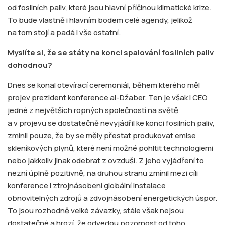
od fosilních paliv, které jsou hlavní příčinou klimatické krize.
To bude vlastně i hlavním bodem celé agendy, jelikož
na tom stojí a padá i vše ostatní.
Myslíte si, že se státy na konci spalování fosilních paliv
dohodnou?
Dnes se konal otevírací ceremoniál, během kterého měl
projev prezident konference al-Džaber. Ten je však i CEO
jedné z největších ropných společností na světě
a v projevu se dostatečně nevyjádřil ke konci fosilních paliv,
zmínil pouze, že by se měly přestat produkovat emise
skleníkových plynů, které není možné pohltit technologiemi
nebo jakkoliv jinak odebrat z ovzduší. Z jeho vyjádření to
nezní úplně pozitivně, na druhou stranu zmínil mezi cíli
konference i ztrojnásobení globální instalace
obnovitelných zdrojů a zdvojnásobení energetických úspor.
To jsou rozhodně velké závazky, stále však nejsou
dostatečné a hrozí, že odvedou pozornost od toho