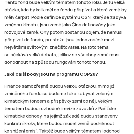
Tento fond bude velkým tématem tohoto roku. Je tu velká
otázka, kdo by kolik měl do fondu přispívat a které země by
měly čerpat. Podle definice systému OSN, který se zabývá
změnou klimatu, jsou země jako Čína definovány jako
rozvojové země. Ony potom dostanou dojem, že nemusí
přispívat do fondu, přestože jsou jednoznačně mezi
největšími světovými znečišťovateli. Na toto téma
se očekává velká debata, jelikož se všechny země musí
dohodnout na způsobu fungování tohoto fondu.
Jaké další body jsou na programu COP28?
Finance samozřejmě budou velkou otázkou, mimo již
zmíněného fondu se budeme také zabývat zeleným
klimatickým fondem a příspěvky zemí do něj. Velkým
tématem budou rozhodně i revize závazků z Pařížské
klimatické dohody, na jejímž základě budou stanoveny
konkrétní kroky, které budou muset země podniknout
ke snížení emisí. Taktéž bude velkým tématem i odchod