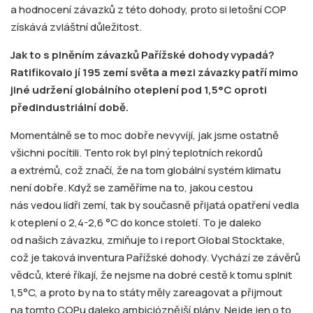
a hodnocení závazků z této dohody, proto si letošní COP
získává zvláštní důležitost.
Jak to s plněním závazků Pařížské dohody vypadá?
Ratifikovalo jí 195 zemí světa a mezi závazky patří mimo
jiné udržení globálního oteplení pod 1,5°C oproti
předindustriální době.
Momentálně se to moc dobře nevyvíjí, jak jsme ostatně
všichni pocítili. Tento rok byl plný teplotních rekordů
a extrémů, což značí, že na tom globální systém klimatu
není dobře. Když se zaměříme na to, jakou cestou
nás vedou lídři zemí, tak by současně přijatá opatření vedla
k oteplení o 2,4-2,6 °C do konce století. To je daleko
od našich závazku, zmiňuje to i report Global Stocktake,
což je taková inventura Pařížské dohody. Vychází ze závěrů
vědců, které říkají, že nejsme na dobré cestě k tomu splnit
1,5°C, a proto by na to státy měly zareagovat a přijmout
na tomto COPu daleko ambicióznější plány. Nejde jen o to