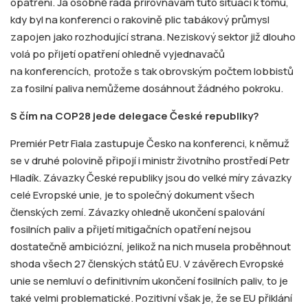
opatření. Já osobně ráda přirovnávám tuto situaci k tomu,
kdy byl na konferenci o rakovině plic tabákový průmysl
zapojen jako rozhodující strana. Neziskový sektor již dlouho
volá po přijetí opatření ohledně vyjednavačů
na konferencích, protože s tak obrovským počtem lobbistů
za fosilní paliva nemůžeme dosáhnout žádného pokroku.
S čím na COP28 jede delegace České republiky?
Premiér Petr Fiala zastupuje Česko na konferenci, k němuž
se v druhé polovině připojí i ministr životního prostředí Petr
Hladík. Závazky České republiky jsou do velké míry závazky
celé Evropské unie, je to společný dokument všech
členských zemí. Závazky ohledně ukončení spalování
fosilních paliv a přijetí mitigačních opatření nejsou
dostatečně ambiciózní, jelikož na nich musela proběhnout
shoda všech 27 členských států EU. V závěrech Evropské
unie se nemluví o definitivním ukončení fosilních paliv, to je
také velmi problematické. Pozitivní však je, že se EU přiklání