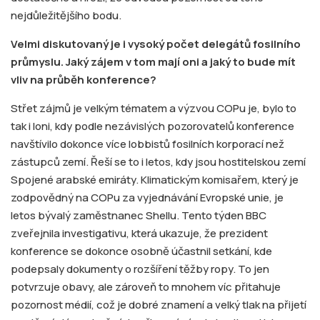
nejdůležitějšího bodu.
Velmi diskutovaný je i vysoký počet delegátů fosilního
průmyslu. Jaký zájem v tom mají oni a jaký to bude mít
vliv na průběh konference?
Střet zájmů je velkým tématem a výzvou COPu je, bylo to
tak i loni, kdy podle nezávislých pozorovatelů konference
navštívilo dokonce více lobbistů fosilních korporací než
zástupců zemí. Řeší se to i letos, kdy jsou hostitelskou zemí
Spojené arabské emiráty. Klimatickým komisařem, který je
zodpovědný na COPu za vyjednávání Evropské unie, je
letos bývalý zaměstnanec Shellu. Tento týden BBC
zveřejnila investigativu, která ukazuje, že prezident
konference se dokonce osobně účastnil setkání, kde
podepsaly dokumenty o rozšíření těžby ropy. To jen
potvrzuje obavy, ale zároveň to mnohem víc přitahuje
pozornost médií, což je dobré znamení a velký tlak na přijetí