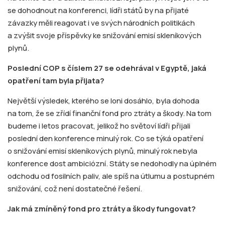
se dohodnout na konferenci, lídři států by na přijaté
závazky měli reagovat i ve svých národních politikách
a zvýšit svoje příspěvky ke snižování emisí skleníkových
plynů.
Poslední COP s číslem 27 se odehrával v Egyptě, jaká
opatření tam byla přijata?
Největší výsledek, kterého se loni dosáhlo, byla dohoda
na tom, že se zřídí finanční fond pro ztráty a škody. Na tom
budeme i letos pracovat, jelikož ho světoví lídři přijali
poslední den konference minulý rok. Co se týká opatření
o snižování emisí skleníkových plynů, minulý rok nebyla
konference dost ambiciózní. Státy se nedohodly na úplném
odchodu od fosilních paliv, ale spíš na útlumu a postupném
snižování, což není dostatečné řešení.
Jak má zmíněný fond pro ztráty a škody fungovat?