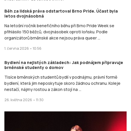
Běh za lidská práva odstartoval Brno Pride. Účast byla
letos dvojnásobná
Na letošní ročník benefičního běhu při Brno Pride Week se
přihlásilo 150 běžců, dvojnásobek oproti loňsku. Podle
organizátorů brněnské akce nejsou práva queer ...
1. června 2026 • 10:56
Bydlení na nejistých základech: Jak podnájem připravuje
brněnské studenty o domov
Tisíce brněnských studentů bydlí v podnájmu, právní formě
bydlení, která jim neposkytuje skoro žádnou ochranu. Koleje
nestačí, nájmy rostou a zákon stojí na ...
26. května 2026 • 11:30