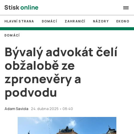
HLAVNÍ STRANA
DOMÁCÍ
ZAHRANIČÍ
NÁZORY
EKONOMI
search
DOMÁCÍ
#
MUNI
Bývalý advokát čelí
#
Brno
obžalobě ze
#
volby
zpronevěry a
login
PŘIHLÁSIT SE
podvodu
Zapomněli jste heslo?
Založit nový účet
Adam Saviola
24. dubna 2025 • 08:40