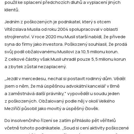
použil ke splacení předchozích dluhů a vyplacení jiných
klientů.
Jedním z poškozených je podnikatel, který s otcem
Vítězslava Musila od roku 2004 spolupracoval v oblasti
strojírenství. V roce 2020 mu Musil starší nabídl, že přivede
syna do firmy jako investora. Poškozený souhlasil, že prodá
svůj podíl obžalovanému Musilovi za 10,5 milionu korun.
Z celkové částky však Musil uhradil pouze 5,5 milionu korun
a zbytek zůstal nezaplacený.
„Jezdil v mercedesu, nechal si postavit rodinný dům. Věděl
jsem o něm, že má úspěšnou advokátní kancelář v Brně
a zaměstnává další právníky," vypověděl u soudu jeden
z poškozených. Obžalovaný podle něj v okolí Velkého
Meziříčí působil jako movitý a úspěšný člověk.
Do insolvenčního řízení se zatím přihlásilo pět věřitelů
včetně tohoto podnikatele. „Soud si cení aktivity poškozené