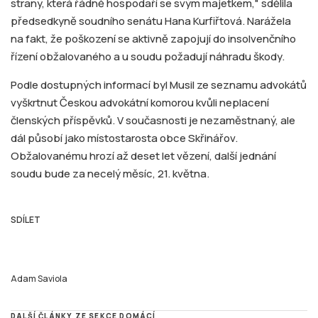
strany, která řádně hospodaří se svým majetkem," sdělila
předsedkyně soudního senátu Hana Kurfiřtová. Narážela
na fakt, že poškození se aktivně zapojují do insolvenčního
řízení obžalovaného a u soudu požadují náhradu škody.
Podle dostupných informací byl Musil ze seznamu advokátů
vyškrtnut Českou advokátní komorou kvůli neplacení
členských příspěvků. V současnosti je nezaměstnaný, ale
dál působí jako místostarosta obce Skřinářov.
Obžalovanému hrozí až deset let vězení, další jednání
soudu bude za necelý měsíc, 21. května.
SDÍLET
Adam Saviola
DALŠÍ ČLÁNKY ZE SEKCE DOMÁCÍ