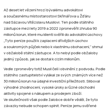
Až deset let vězení hrozí bývalému advokátovi
a současnému místostarostovi Skřinářova u Žďáru
nad Sázavou Vítězslavu Musilovi. Ten podle státního
zástupce mezi lety 2019 a 2022 zpronevěřil zhruba 90
milionů korun, které mu klienti svěřili do advokátní úschovy.
„Tyto peníze použil k zaplacení dřívějších úschov
a soukromých půjček nebo k vlastnímu obohacení,“ shrnul
v obžalobě státní zástupce. A to nebyl podle obžaloby
jediný způsob, jak se dostal k cizím milionům.
Vedle zpronevěry totiž Musil čelí i obvinění z podvodu. Podle
státního zastupitelství vylákal ze svých známých více než
30 milionů korun na údajné investiční příležitosti. Sliboval
výhodné zhodnocení, vysoké úroky a různé obchodní
aktivity spojené s nákupem a prodejem zboží.
Ve skutečnosti však podle žalobce dobře věděl, že tyto
závazky nebude schopen splnit. Peníze jemu svěřené