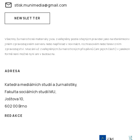
email
stisk.munimedia@gmail.com
NEWSLETTER
Všechny žurnalistické materiály jsou zveřejněny podle stejných pravidel jako na kterémkoliv
jiném zpravodajském serveru nebo například v novinách, rozhlasovém nebo televizním
zpravodajství. Mazání už zveřejněných žurnalistických příspěvků (ani jejich částí) v jakékoli
formě není možné nyní ani v budoucnu.
ADRESA
Katedra mediálních studií a žurnalistiky,
Fakulta sociálních studií MU,
Joštova 10,
602 00 Brno
REDAKCE