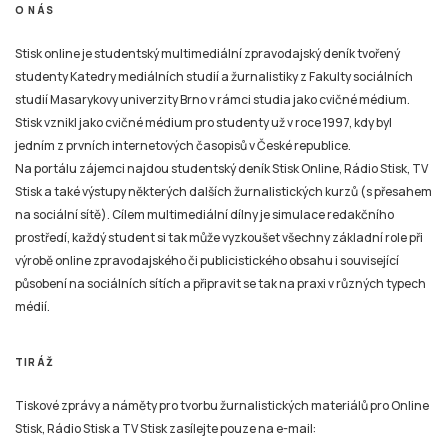
O NÁS
Stisk online je studentský multimediální zpravodajský deník tvořený
studenty Katedry mediálních studií a žurnalistiky z Fakulty sociálních
studií Masarykovy univerzity Brno v rámci studia jako cvičné médium.
Stisk vznikl jako cvičné médium pro studenty už v roce 1997, kdy byl
jedním z prvních internetových časopisů v České republice.
Na portálu zájemci najdou studentský deník Stisk Online, Rádio Stisk, TV
Stisk a také výstupy některých dalších žurnalistických kurzů (s přesahem
na sociální sítě). Cílem multimediální dílny je simulace redakčního
prostředí, každý student si tak může vyzkoušet všechny základní role při
výrobě online zpravodajského či publicistického obsahu i související
působení na sociálních sítích a připravit se tak na praxi v různých typech
médií.
TIRÁŽ
Tiskové zprávy a náměty pro tvorbu žurnalistických materiálů pro Online
Stisk, Rádio Stisk a TV Stisk zasílejte pouze na e-mail: