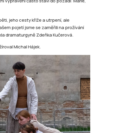
ní vyprávění často staví do pozadí: Marie,
ti, jeho cesty kříže a utrpení, ale
em pojetí jsme se zaměřili na prožívání
 řekla dramaturgyně Zdeňka Kučerová.
žíroval Michal Hájek.