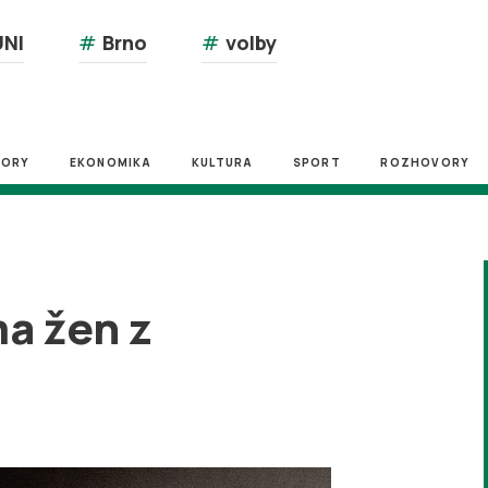
NI
#
Brno
#
volby
ZORY
EKONOMIKA
KULTURA
SPORT
ROZHOVORY
ma žen z