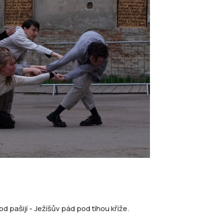
 pašijí - Ježíšův pád pod tíhou kříže.