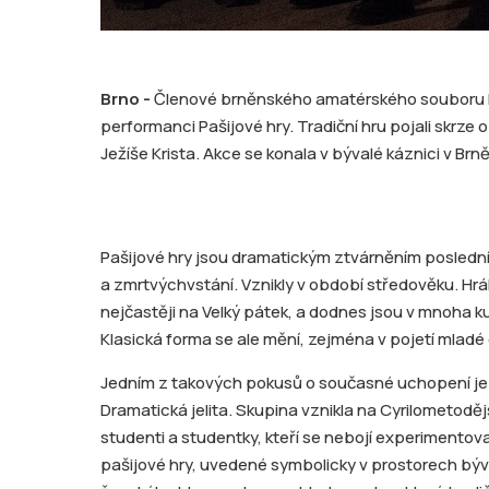
Brno -
Členové brněnského amatérského souboru Dr
performanci Pašijové hry. Tradiční hru pojali skrze 
Ježíše Krista. Akce se konala v bývalé káznici v Brně
Pašijové hry jsou dramatickým ztvárněním posledníc
a zmrtvýchvstání. Vznikly v období středověku. Hr
nejčastěji na Velký pátek, a dodnes jsou v mnoha k
Klasická forma se ale mění, zejména v pojetí mladé
Jedním z takových pokusů o současné uchopení j
Dramatická jelita. Skupina vznikla na Cyrilometodě
studenti a studentky, kteří se nebojí experimentov
pašijové hry, uvedené symbolicky v prostorech býv