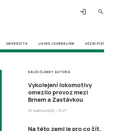
login
search
UNIVERZITA
LIVING JOURNALISM
VĚZNI PÍŠÍ
DALŠÍ ČLÁNKY AUTORA
Vykolejení lokomotivy
omezilo provoz mezi
Brnem a Zastávkou
19. května 2025 • 13:27
Na této zemi je pro co žít.