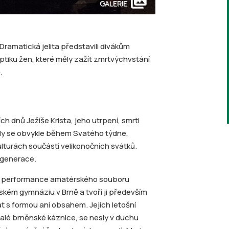
collections
GALERIE
amatická jelita představili divákům
optiku žen, které měly zažít zmrtvýchvstání
.
h dnů Ježíše Krista, jeho utrpení, smrti
ály se obvykle během Svatého týdne,
ulturách součástí velikonočních svátků.
 generace.
e performance amatérského souboru
jském gymnáziu v Brně a tvoří ji především
at s formou ani obsahem. Jejich letošní
alé brněnské káznice, se nesly v duchu