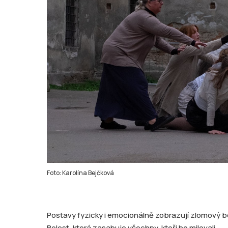
Foto: Karolína Bejčková
Postavy fyzicky i emocionálně zobrazují zlomový bod
Bolest, která zasahuje všechny, kteři ho milovali.