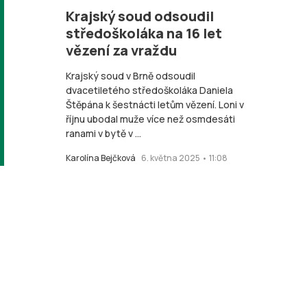
Krajský soud odsoudil
středoškoláka na 16 let
vězení za vraždu
Krajský soud v Brně odsoudil
dvacetiletého středoškoláka Daniela
Štěpána k šestnácti letům vězení. Loni v
říjnu ubodal muže více než osmdesáti
ranami v bytě v ...
Karolína Bejčková
6. května 2025 • 11:08