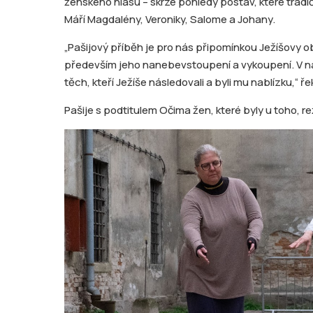
ženského hlasu – skrze pohledy postav, které tradič
Máří Magdalény, Veroniky, Salome a Johany.
„Pašijový příběh je pro nás připomínkou Ježíšovy obě
především jeho nanebevstoupení a vykoupení. V naš
těch, kteří Ježíše následovali a byli mu nablízku,“
Pašije s podtitulem Očima žen, které byly u toho, re