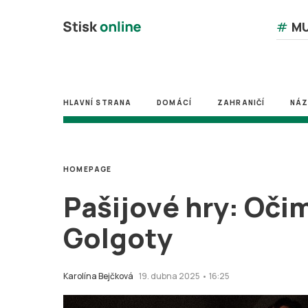
#
MU
HLAVNÍ STRANA
DOMÁCÍ
ZAHRANIČÍ
NÁ
HOMEPAGE
Pašijové hry: Oči
Golgoty
Karolína Bejčková
19. dubna 2025 • 16:25