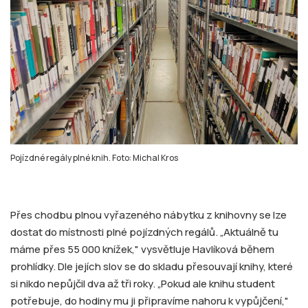
Pojízdné regály plné knih. Foto: Michal Kros
Přes chodbu plnou vyřazeného nábytku z knihovny se lze
dostat do místnosti plné pojízdných regálů. „Aktuálně tu
máme přes 55 000 knížek," vysvětluje Havlíková během
prohlídky. Dle jejích slov se do skladu přesouvají knihy, které
si nikdo nepůjčil dva až tři roky. „Pokud ale knihu student
potřebuje, do hodiny mu ji připravíme nahoru k vypůjčení,"