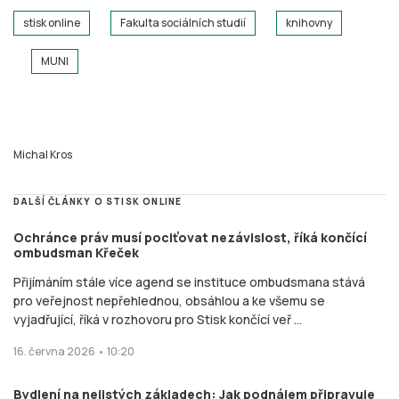
stisk online
Fakulta sociálních studií
knihovny
MUNI
Michal Kros
DALŠÍ ČLÁNKY O STISK ONLINE
Ochránce práv musí pociťovat nezávislost, říká končící
ombudsman Křeček
Přijímáním stále více agend se instituce ombudsmana stává
pro veřejnost nepřehlednou, obsáhlou a ke všemu se
vyjadřující, říká v rozhovoru pro Stisk končící veř ...
16. června 2026 • 10:20
Bydlení na nejistých základech: Jak podnájem připravuje