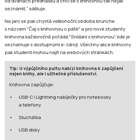
od dvanácti přednášku a chci se s knihovnou tak nějak
seznámit,“ sděluje.
Na jaro se pak chystá velikonoční obdoba brunche
s názvem "Čaj s knihovnou o páté" a pro nové studenty
knihovna každoročně pořádá "Snídani s knihovnou", kde je
seznamuje s dostupnými e-zdroji. Všechny akce knihovny
pak studenti mohou najít na webových stránkách.
Tip: U výpůjčního pultu nabízí knihovna k zapůjčení
nejen knihy, ale i užitečné příslušenství.
Knihovna zapůjčuje:
USB-C i Lightning nabíječky pro notebooky
a telefony
Sluchátka
USB disky