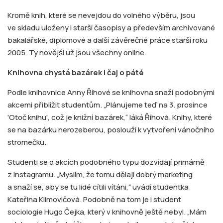
Kromě knih, které se nevejdou do volného výběru, jsou
ve skladu uloženy i starší časopisy a především archivované
bakalářské, diplomové a další závěrečné práce starší roku
2005. Ty novější už jsou všechny online.
Knihovna chystá bazárek i čaj o páté
Podle knihovnice Anny Říhové se knihovna snaží podobnými
akcemi přiblížit studentům. „Plánujeme teď na 3. prosince
'Otoč knihu', což je knižní bazárek,“ láká Říhová. Knihy, které
se na bazárku nerozeberou, poslouží k vytvoření vánočního
stromečku.
Studenti se o akcích podobného typu dozvídají primárně
z Instagramu. „Myslím, že tomu dělají dobrý marketing
a snaží se, aby se tu lidé cítili vítáni,“ uvádí studentka
Kateřina Klimovičová. Podobně na tom je i student
sociologie Hugo Čejka, který v knihovně ještě nebyl. „Mám