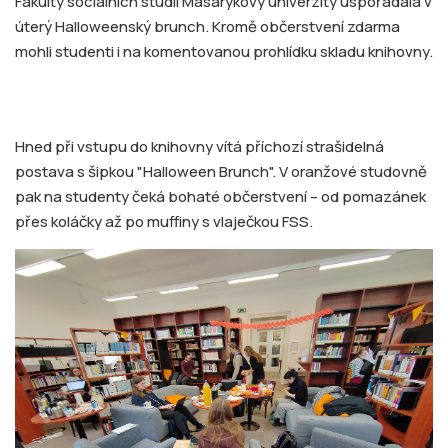
Fakulty sociálních studií Masarykovy univerzity uspořádala v
úterý Halloweenský brunch. Kromě občerstvení zdarma
mohli studenti i na komentovanou prohlídku skladu knihovny.
Hned při vstupu do knihovny vítá příchozí strašidelná
postava s šipkou "Halloween Brunch". V oranžové studovně
pak na studenty čeká bohaté občerstvení – od pomazánek
přes koláčky až po muffiny s vlaječkou FSS.