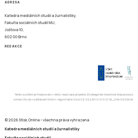
ADRESA
Katedra mediálních studií a žurnalistiky,
Fakulta sociálních studií MU,
Joštova 10,
602 00 Brno
REDAKCE
Tento systém je financován v rámci realizace projektu Strategické investice Masarykovy
univerzity do vzdělávání SIMU+ registrační číslo CZ.02.2.67/0.0/0.0/16_016/0002416.
© 2026 Stisk.Online – všechna práva vyhrazena
Katedra mediálních studií a žurnalistiky
Fakulta sociálních studií