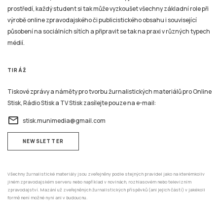
prostředí, každý student si tak může vyzkoušet všechny základní role při
výrobě online zpravodajského či publicistického obsahu i související
působení na sociálních sítích a připravit se tak na praxi v různých typech
médií.
TIRÁŽ
Tiskové zprávy a náměty pro tvorbu žurnalistických materiálů pro Online
Stisk, Rádio Stisk a TV Stisk zasílejte pouze na e-mail:
email
stisk.munimedia@gmail.com
NEWSLETTER
Všechny žurnalistické materiály jsou zveřejněny podle stejných pravidel jako na kterémkoliv
jiném zpravodajském serveru nebo například v novinách, rozhlasovém nebo televizním
zpravodajství. Mazání už zveřejněných žurnalistických příspěvků (ani jejich částí) v jakékoli
formě není možné nyní ani v budoucnu.