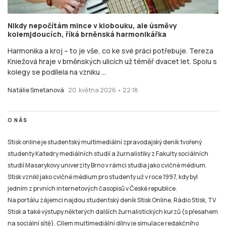
Nikdy nepočítám mince v klobouku, ale úsměvy
kolemjdoucích, říká brněnská harmonikářka
Harmonika a kroj – to je vše, co ke své práci potřebuje. Tereza
Kniežová hraje v brněnských ulicích už téměř dvacet let. Spolu s
kolegy se podílela na vzniku ...
Natálie Smetanová
20. května 2026 • 22:18
O NÁS
Stisk online je studentský multimediální zpravodajský deník tvořený
studenty Katedry mediálních studií a žurnalistiky z Fakulty sociálních
studií Masarykovy univerzity Brno v rámci studia jako cvičné médium.
Stisk vznikl jako cvičné médium pro studenty už v roce 1997, kdy byl
jedním z prvních internetových časopisů v České republice.
Na portálu zájemci najdou studentský deník Stisk Online, Rádio Stisk, TV
Stisk a také výstupy některých dalších žurnalistických kurzů (s přesahem
na sociální sítě). Cílem multimediální dílny je simulace redakčního