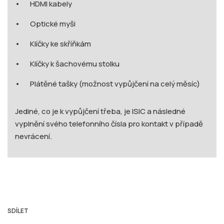
HDMI kabely
Optické myši
Klíčky ke skříňkám
Klíčky k šachovému stolku
Plátěné tašky (možnost vypůjčení na celý měsíc)
Jediné, co je k vypůjčení třeba, je ISIC a následné
vyplnění svého telefonního čísla pro kontakt v případě
nevrácení.
SDÍLET