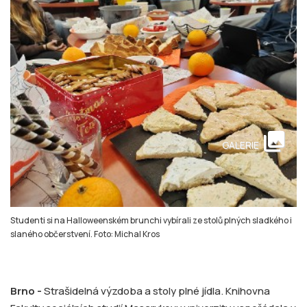
collections
GALERIE
Studenti si na Halloweenském brunchi vybírali ze stolů plných sladkého i
slaného občerstvení. Foto: Michal Kros
Brno -
Strašidelná výzdoba a stoly plné jídla. Knihovna