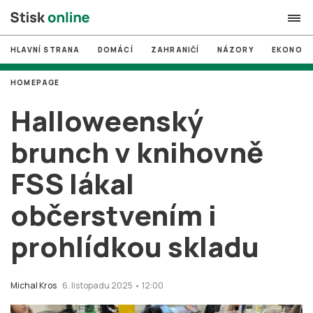
HLAVNÍ STRANA
DOMÁCÍ
ZAHRANIČÍ
NÁZORY
EKONOMI
search
HOMEPAGE
#
MUNI
Halloweenský
#
Brno
brunch v knihovně
#
volby
FSS lákal
login
PŘIHLÁSIT SE
občerstvením i
Zapomněli jste heslo?
Založit nový účet
prohlídkou skladu
Michal Kros
6. listopadu 2025 • 12:00