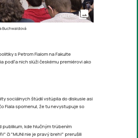
collections
GALERIE
ýna Buchwaldová
itiky s Petrom Fialom na Fakulte
sia podľa nich slúži českému premiérovi ako
ty sociálnych štúdií vstúpila do diskusie asi
 čo Fiala spomenul, že tu nevystupuje so
red publikum, kde hlučným trúbením
 či "MUNI nie je pravý breh!" prerušili