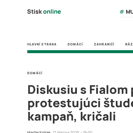
#
MU
HLAVNÍ STRANA
DOMÁCÍ
ZAHRANIČÍ
NÁ
DOMÁCÍ
Diskusiu s Fialom 
protestujúci štude
kampaň, kričali
Martin Kožiak
17. března 2025 • 19:00