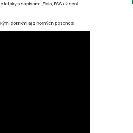
letáky s nápisom: „Fialo, FSS už není
kými pokrikmi aj z horných poschodí.