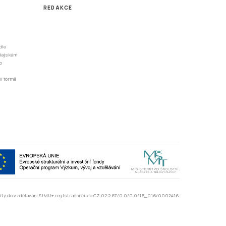
REDAKCE
dle
odajském
o
li formě
rzity do vzdělávání SIMU+ registrační číslo CZ.02.2.67/0.0/0.0/16_016/0002416.