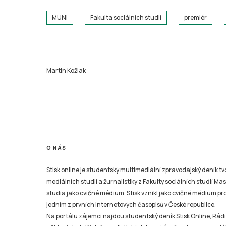
MUNI
Fakulta sociálních studií
premiér
Martin Kožiak
O NÁS
Stisk online je studentský multimediální zpravodajský deník t
mediálních studií a žurnalistiky z Fakulty sociálních studií Ma
studia jako cvičné médium. Stisk vznikl jako cvičné médium pro 
jedním z prvních internetových časopisů v České republice.
Na portálu zájemci najdou studentský deník Stisk Online, Rádio