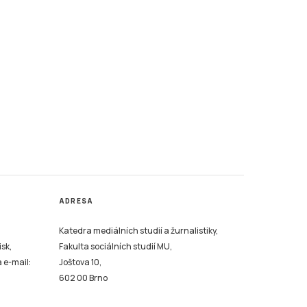
ADRESA
Katedra mediálních studií a žurnalistiky,
isk,
Fakulta sociálních studií MU,
a e-mail:
Joštova 10,
602 00 Brno