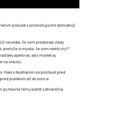
nárom pokúsili s protestujúcimi dohodnúť,
baty) nevedia, že som predseda vlády
i, pretože si myslia, že som niekto iný?"
naďalej apeloval, aby mysleli aj
je na otázky.
. Fiala s Bednárom sa postavili pred
i pred publikom až do konca.
 jej hlavné témy patrili zahraničná