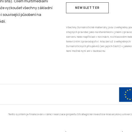
ní sítě). Cílem multimediální
může vyzkoušet všechny základní
NEWSLETTER
 i související působení na
dií.
Všechny žurnalistické materiály jsou zveřejněny po
stejných pravidel jako na kterémkoliv jiném zprav
serveru nebo například v novinách, rozhlasovém neb
televizním zpravodajství. Mazání už zveřejněných
žurnalistických příspěvků (ani jejich částí) v jakéko
není možné nyní ani v budoucnu.
Tento systém je financován v rámci realizace projektu Strategické investice Masarykovy unive