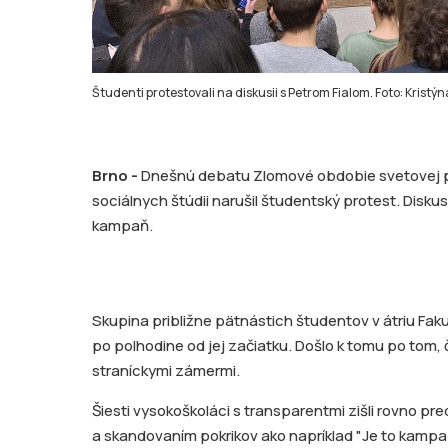
Študenti protestovali na diskusii s Petrom Fialom. Foto: Krist
Brno -
Dnešnú debatu Zlomové obdobie svetovej pol
sociálnych štúdii narušil študentský protest. Disku
kampaň.
Skupina približne pätnástich študentov v átriu Fakul
po polhodine od jej začiatku. Došlo k tomu po tom,
straníckymi zámermi.
Šiesti vysokoškoláci s transparentmi zišli rovno p
a skandovaním pokrikov ako napríklad "Je to kampaň!"