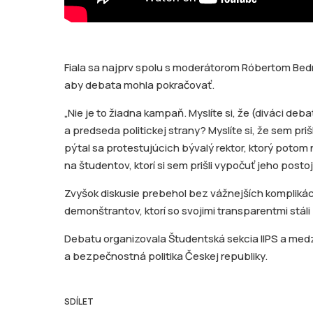
Fiala sa najprv spolu s moderátorom Róbertom Bed
aby debata mohla pokračovať.
„Nie je to žiadna kampaň. Myslíte si, že (diváci de
a predseda politickej strany? Myslíte si, že sem prišl
pýtal sa protestujúcich bývalý rektor, ktorý potom 
na študentov, ktorí si sem prišli vypočuť jeho posto
Zvyšok diskusie prebehol bez vážnejších komplikácií
demonštrantov, ktorí so svojimi transparentmi stál
Debatu organizovala Študentská sekcia IIPS a medzi
a bezpečnostná politika Českej republiky.
SDÍLET