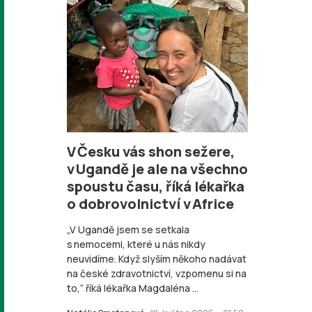
V Česku vás shon sežere,
v Ugandě je ale na všechno
spoustu času, říká lékařka
o dobrovolnictví v Africe
„V Ugandě jsem se setkala
s nemocemi, které u nás nikdy
neuvidíme. Když slyším někoho nadávat
na české zdravotnictví, vzpomenu si na
to,“ říká lékařka Magdaléna ...