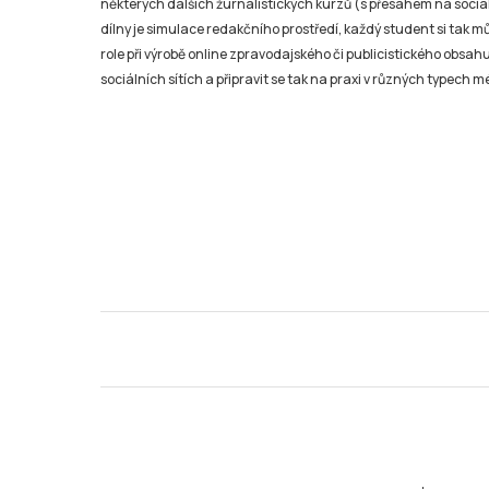
některých dalších žurnalistických kurzů (s přesahem na sociál
dílny je simulace redakčního prostředí, každý student si tak 
role při výrobě online zpravodajského či publicistického obsahu
sociálních sítích a připravit se tak na praxi v různých typech mé