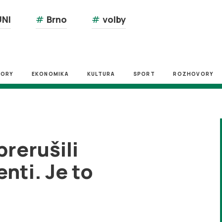
NI
#
Brno
#
volby
ZORY
EKONOMIKA
KULTURA
SPORT
ROZHOVORY
prerušili
nti. Je to