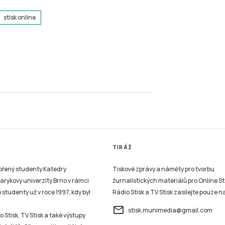
stisk online
TIRÁŽ
vořený studenty Katedry
Tiskové zprávy a náměty pro tvorbu
sarykovy univerzity Brno v rámci
žurnalistických materiálů pro Online St
studenty už v roce 1997, kdy byl
Rádio Stisk a TV Stisk zasílejte pouze n
email
stisk.munimedia@gmail.com
 Stisk, TV Stisk a také výstupy