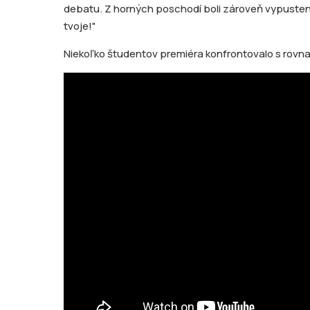
debatu. Z horných poschodí boli zároveň vypustené 
tvoje!"
Niekoľko študentov premiéra konfrontovalo s rovna