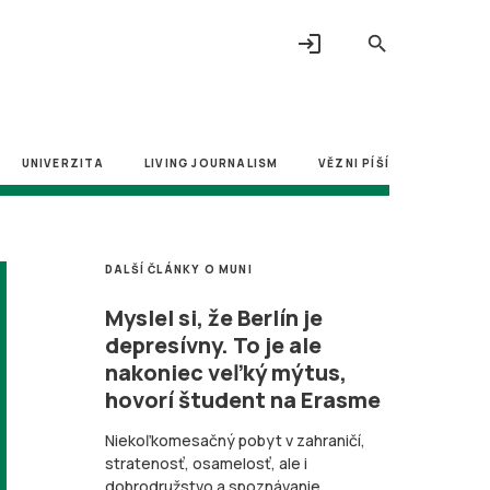
login
search
UNIVERZITA
LIVING JOURNALISM
VĚZNI PÍŠÍ
DALŠÍ ČLÁNKY O MUNI
Myslel si, že Berlín je
depresívny. To je ale
nakoniec veľký mýtus,
hovorí študent na Erasme
Niekoľkomesačný pobyt v zahraničí,
stratenosť, osamelosť, ale i
dobrodružstvo a spoznávanie