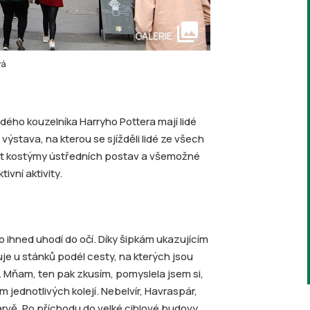
collections
GALERIE
vá
ého kouzelníka Harryho Pottera mají lidé
výstava, na kterou se sjížděli lidé ze všech
out kostýmy ústředních postav a všemožné
vní aktivity.
 ihned uhodí do očí. Díky šipkám ukazujícím
žuje u stánků podél cesty, na kterých jsou
u. Mňam, ten pak zkusím, pomyslela jsem si,
m jednotlivých kolejí. Nebelvír, Havraspár,
arvě. Po příchodu do velké cihlové budovy