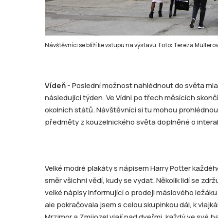
Návštěvníci se blíží ke vstupu na výstavu. Foto: Tereza Müllero
Vídeň -
Poslední možnost nahlédnout do světa mlad
následující týden. Ve Vídni po třech měsících skončí 
okolních států. Návštěvníci si tu mohou prohlédn
předměty z kouzelnického světa doplněné o interakti
Velké modré plakáty s nápisem Harry Potter každého
směr všichni vědí, kudy se vydat. Několik lidí se zdr
velké nápisy informující o prodeji máslového ležák
ale pokračovala jsem s celou skupinkou dál, k vlajká
Mrzimor a Zmijozel vlají nad dveřmi, každý ve své b