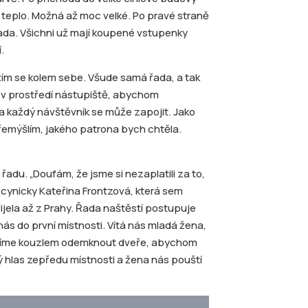
lo teplo. Možná až moc velké. Po pravé straně
e řada. Všichni už mají koupené vstupenky
.
žím se kolem sebe. Všude samá řada, a tak
 v prostředí nástupiště, abychom
vní a každý návštěvník se může zapojit. Jako
přemýšlím, jakého patrona bych chtěla.
řadu. „Doufám, že jsme si nezaplatili za to,
cynicky Kateřina Frontzová, která sem
ela až z Prahy. Řada naštěstí postupuje
 nás do první místnosti. Vítá nás mladá žena,
Musíme kouzlem odemknout dveře, abychom
ý hlas zepředu místnosti a žena nás pouští