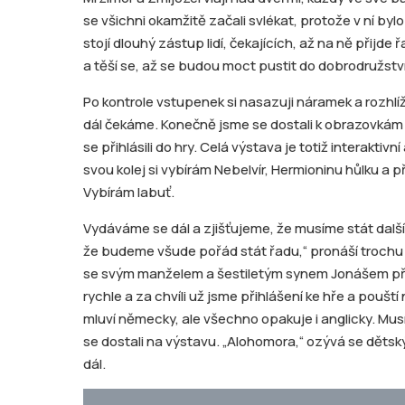
se všichni okamžitě začali svlékat, protože v ní by
stojí dlouhý zástup lidí, čekajících, až na ně přijd
a těší se, až se budou moct pustit do dobrodružství
Po kontrole vstupenek si nasazuji náramek a rozhlí
dál čekáme. Konečně jsme se dostali k obrazovkám
se přihlásili do hry. Celá výstava je totiž interakti
svou kolej si vybírám Nebelvír, Hermioninu hůlku a 
Vybírám labuť.
Vydáváme se dál a zjišťujeme, že musíme stát další 
že budeme všude pořád stát řadu,“ pronáší trochu 
se svým manželem a šestiletým synem Jonášem přij
rychle a za chvíli už jsme přihlášení ke hře a pouští
mluví německy, ale všechno opakuje i anglicky. 
se dostali na výstavu. „Alohomora,“ ozývá se dětsk
dál.