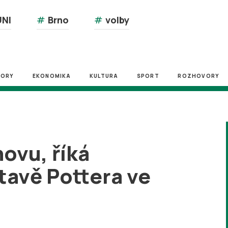
NI
#
Brno
#
volby
ZORY
EKONOMIKA
KULTURA
SPORT
ROZHOVORY
novu, říká
tavě Pottera ve