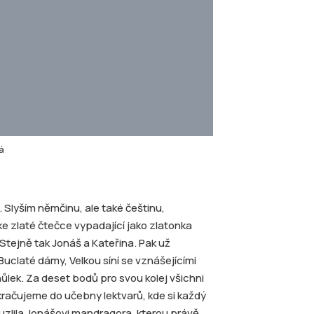
vá
. Slyším němčinu, ale také češtinu,
ke zlaté čtečce vypadající jako zlatonka
Stejně tak Jonáš a Kateřina. Pak už
claté dámy, Velkou síní se vznášejícími
ůlek. Za deset bodů pro svou kolej všichni
račujeme do učebny lektvarů, kde si každý
uzlila Jonášovi mandragora, kterou právě