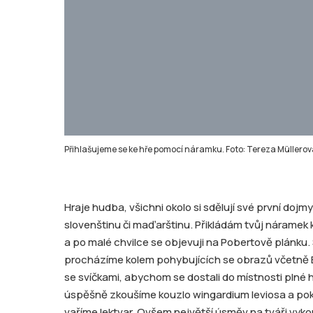
Přihlašujeme se ke hře pomocí náramku. Foto: Tereza Müllero
Hraje hudba, všichni okolo si sdělují své první dojmy
slovenštinu či maďarštinu. Přikládám tvůj náramek 
a po malé chvilce se objevuji na Pobertově plánku. 
procházíme kolem pohybujících se obrazů včetně Bu
se svíčkami, abychom se dostali do místnosti plné h
úspěšně zkoušíme kouzlo wingardium leviosa a pok
vaříme lektvar. Ovšem největší úsměv na tváři vyko