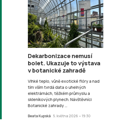
Dekarbonizace nemusí
bolet. Ukazuje to výstava
v botanické zahradě
Vlhké teplo, vůně exotické flóry a nad
tím vším tvrdá data o uhelných
elektrárnách, těžkém průmyslu a
skleníkových plynech. Návštěvníci
Botanické zahrady ...
Beata Kupská
5. května 2026 • 19:30