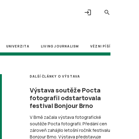
login
search
UNIVERZITA
LIVING JOURNALISM
VĚZNI PÍŠÍ
DALŠÍ ČLÁNKY O VÝSTAVA
Výstava soutěže Pocta
fotografii odstartovala
festival Bonjour Brno
V Brně začala výstava fotografické
soutěže Pocta fotografii. Předání cen
zároveň zahájilo letošní ročník festivalu
Bonjour Brno. Výstava představuje