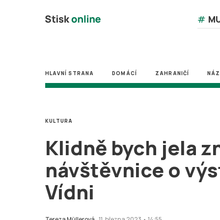
#
MU
HLAVNÍ STRANA
DOMÁCÍ
ZAHRANIČÍ
NÁ
KULTURA
Klidně bych jela z
návštěvnice o výs
Vídni
Tereza Müllerová
11. března 2023 • 14:55