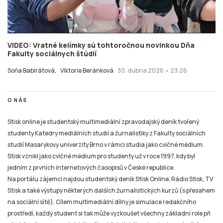
VIDEO: Vratné kelímky sú tohtoročnou novinkou Dňa
Fakulty sociálnych štúdií
Soňa Babirátová,
Viktorie Beránková
30. dubna 2026 • 23:26
O NÁS
Stisk online je studentský multimediální zpravodajský deník tvořený
studenty Katedry mediálních studií a žurnalistiky z Fakulty sociálních
studií Masarykovy univerzity Brno v rámci studia jako cvičné médium.
Stisk vznikl jako cvičné médium pro studenty už v roce 1997, kdy byl
jedním z prvních internetových časopisů v České republice.
Na portálu zájemci najdou studentský deník Stisk Online, Rádio Stisk, TV
Stisk a také výstupy některých dalších žurnalistických kurzů (s přesahem
na sociální sítě). Cílem multimediální dílny je simulace redakčního
prostředí, každý student si tak může vyzkoušet všechny základní role při