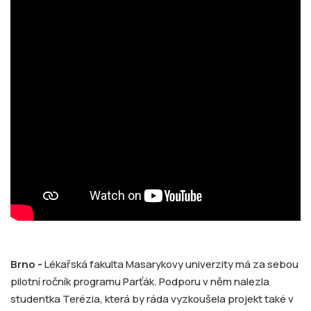
Brno -
Lékařská fakulta Masarykovy univerzity má za sebou
pilotní ročník programu Parťák. Podporu v něm nalezla
studentka Terézia, která by ráda vyzkoušela projekt také v