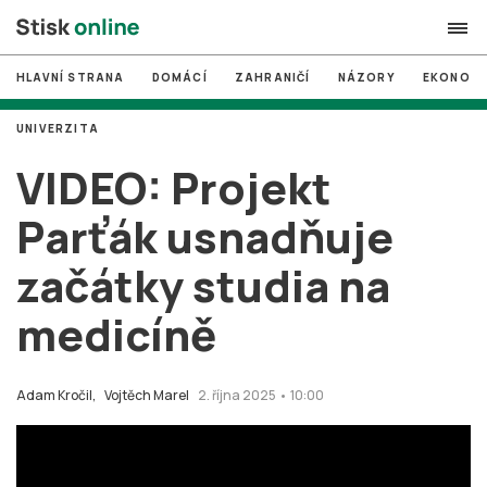
HLAVNÍ STRANA
DOMÁCÍ
ZAHRANIČÍ
NÁZORY
EKONOMI
search
UNIVERZITA
#
MUNI
VIDEO: Projekt
#
Brno
Parťák usnadňuje
#
volby
začátky studia na
login
PŘIHLÁSIT SE
medicíně
Zapomněli jste heslo?
Založit nový účet
Adam Kročil,
Vojtěch Marel
2. října 2025 • 10:00