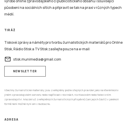
výrobě online zpravodajského či publicistického obsahu i související
působení na sociálních sítích a připravit se tak na praxi v různých typech
médií.
TIRÁŽ
Tiskové zprávy a náměty pro tvorbu žurnalistických materiálů pro Online
Stisk, Rádio Stisk a TV Stisk zasílejte pouze na e-mail:
email
stisk.munimedia@gmail.com
NEWSLETTER
Všechny žurnalistické materiály jsou zveřejněny podle stejných pravidel jako na kterémkoliv
jiném zpravodajském serveru nebo například v novinách, rozhlasovém nebo televizním
zpravodajství. Mazání už zveřejněných žurnalistických příspěvků (ani jejich částí) v jakékoli
formě není možné nyní ani v budoucnu.
ADRESA