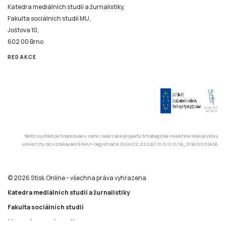
Katedra mediálních studií a žurnalistiky,
Fakulta sociálních studií MU,
Joštova 10,
602 00 Brno
REDAKCE
Tento systém je financován v rámci realizace projektu Strategické investice Masarykovy
univerzity do vzdělávání SIMU+ registrační číslo CZ.02.2.67/0.0/0.0/16_016/0002416.
© 2026 Stisk.Online – všechna práva vyhrazena
Katedra mediálních studií a žurnalistiky
Fakulta sociálních studií
Masarykova univerzita