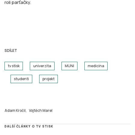
roli parťačky.
SDÍLET
tv stisk
univerzita
MUNI
medicina
studenti
projekt
Adam Kročil,
Vojtěch Marel
DALŠÍ ČLÁNKY O TV STISK