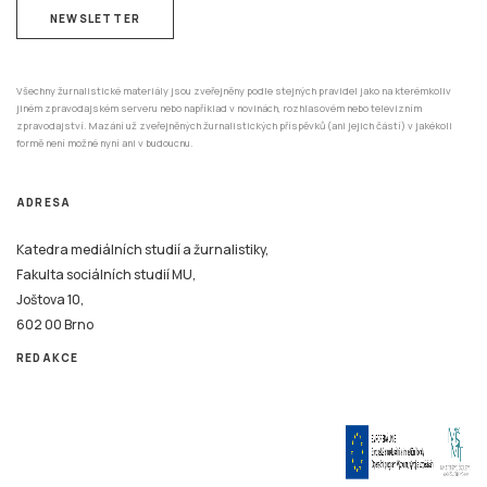
NEWSLETTER
Všechny žurnalistické materiály jsou zveřejněny podle stejných pravidel jako na kterémkoliv
jiném zpravodajském serveru nebo například v novinách, rozhlasovém nebo televizním
zpravodajství. Mazání už zveřejněných žurnalistických příspěvků (ani jejich částí) v jakékoli
formě není možné nyní ani v budoucnu.
ADRESA
Katedra mediálních studií a žurnalistiky,
Fakulta sociálních studií MU,
Joštova 10,
602 00 Brno
REDAKCE