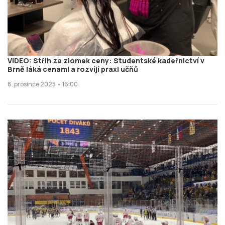
VIDEO: Střih za zlomek ceny: Studentské kadeřnictví v
Brně láká cenami a rozvíjí praxi učňů
6. prosince 2025 • 16:00