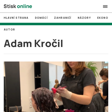
HLAVNÍ STRANA
DOMÁCÍ
ZAHRANIČÍ
NÁZORY
EKONOMI
search
AUTOR
#
MUNI
Adam Kročil
#
Brno
#
volby
login
PŘIHLÁSIT SE
Zapomněli jste heslo?
Založit nový účet