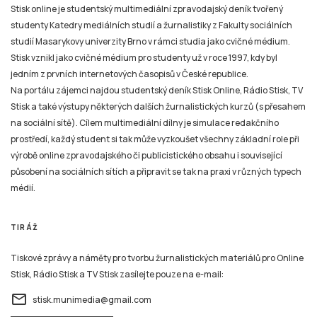
Stisk online je studentský multimediální zpravodajský deník tvořený
studenty Katedry mediálních studií a žurnalistiky z Fakulty sociálních
studií Masarykovy univerzity Brno v rámci studia jako cvičné médium.
Stisk vznikl jako cvičné médium pro studenty už v roce 1997, kdy byl
jedním z prvních internetových časopisů v České republice.
Na portálu zájemci najdou studentský deník Stisk Online, Rádio Stisk, TV
Stisk a také výstupy některých dalších žurnalistických kurzů (s přesahem
na sociální sítě). Cílem multimediální dílny je simulace redakčního
prostředí, každý student si tak může vyzkoušet všechny základní role při
výrobě online zpravodajského či publicistického obsahu i související
působení na sociálních sítích a připravit se tak na praxi v různých typech
médií.
TIRÁŽ
Tiskové zprávy a náměty pro tvorbu žurnalistických materiálů pro Online
Stisk, Rádio Stisk a TV Stisk zasílejte pouze na e-mail:
email
stisk.munimedia@gmail.com