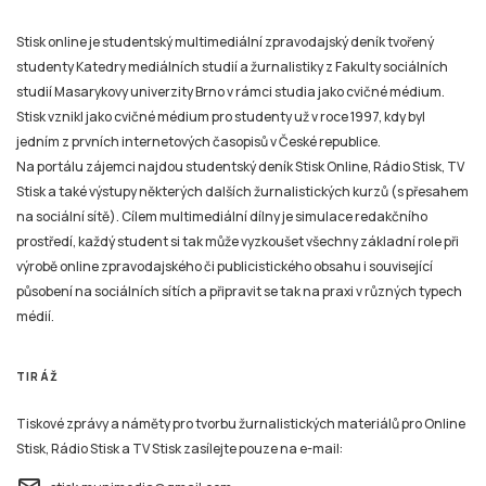
Stisk online je studentský multimediální zpravodajský deník tvořený
studenty Katedry mediálních studií a žurnalistiky z Fakulty sociálních
studií Masarykovy univerzity Brno v rámci studia jako cvičné médium.
Stisk vznikl jako cvičné médium pro studenty už v roce 1997, kdy byl
jedním z prvních internetových časopisů v České republice.
Na portálu zájemci najdou studentský deník Stisk Online, Rádio Stisk, TV
Stisk a také výstupy některých dalších žurnalistických kurzů (s přesahem
na sociální sítě). Cílem multimediální dílny je simulace redakčního
prostředí, každý student si tak může vyzkoušet všechny základní role při
výrobě online zpravodajského či publicistického obsahu i související
působení na sociálních sítích a připravit se tak na praxi v různých typech
médií.
TIRÁŽ
Tiskové zprávy a náměty pro tvorbu žurnalistických materiálů pro Online
Stisk, Rádio Stisk a TV Stisk zasílejte pouze na e-mail: