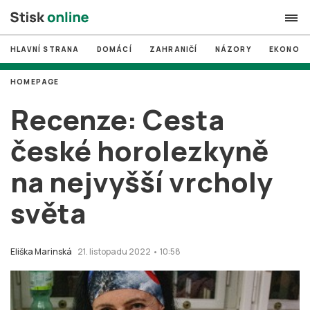
HLAVNÍ STRANA
DOMÁCÍ
ZAHRANIČÍ
NÁZORY
EKONOMI
search
HOMEPAGE
#
MUNI
Recenze: Cesta
#
Brno
české horolezkyně
#
volby
na nejvyšší vrcholy
login
PŘIHLÁSIT SE
světa
Zapomněli jste heslo?
Založit nový účet
Eliška Marinská
21. listopadu 2022 • 10:58