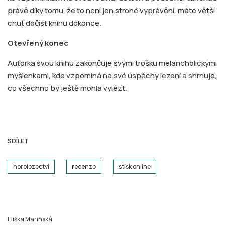
právě díky tomu, že to není jen strohé vyprávění, máte větší
chuť dočíst knihu dokonce.
Otevřený konec
Autorka svou knihu zakončuje svými trošku melancholickými
myšlenkami, kde vzpomíná na své úspěchy lezení a shrnuje,
co všechno by ještě mohla vylézt.
SDÍLET
horolezectví
recenze
stisk online
Eliška Marinská