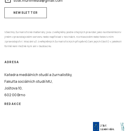
email
stisk.munimedia@gmail.com
NEWSLETTER
Všechny žurnalistické materiály jsou zveřejněny podle stejných pravidel jako na kterémkoliv
jiném zpravodajském serveru nebo například v novinách, rozhlasovém nebo televizním
zpravodajství. Mazání už zveřejněných žurnalistických příspěvků (ani jejich částí) v jakékoli
formě není možné nyní ani v budoucnu.
ADRESA
Katedra mediálních studií a žurnalistiky,
Fakulta sociálních studií MU,
Joštova 10,
602 00 Brno
REDAKCE