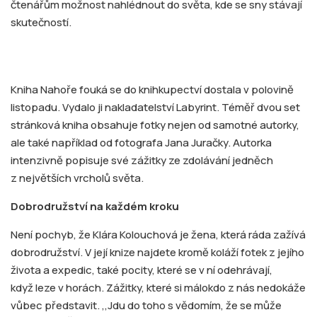
čtenářům možnost nahlédnout do světa, kde se sny stávají
skutečností.
Kniha Nahoře fouká se do knihkupectví dostala v polovině
listopadu. Vydalo ji nakladatelství Labyrint. Téměř dvou set
stránková kniha obsahuje fotky nejen od samotné autorky,
ale také například od fotografa Jana Juračky. Autorka
intenzivně popisuje své zážitky ze zdolávání jedněch
z největších vrcholů světa.
Dobrodružství na každém kroku
Není pochyb, že Klára Kolouchová je žena, která ráda zažívá
dobrodružství. V její knize najdete kromě koláží fotek z jejího
života a expedic, také pocity, které se v ní odehrávají,
když leze v horách. Zážitky, které si málokdo z nás nedokáže
vůbec představit. ‚‚Jdu do toho s vědomím, že se může