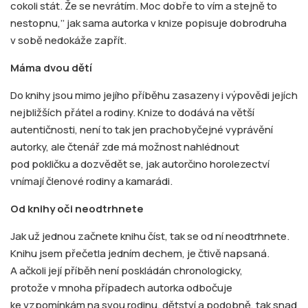
cokoli stát. Že se nevrátím. Moc dobře to vím a stejně to
nestopnu,’’ jak sama autorka v knize popisuje dobrodruha
v sobě nedokáže zapřít.
Máma dvou dětí
Do knihy jsou mimo jejího příběhu zasazeny i výpovědi jejích
nejbližších přátel a rodiny. Knize to dodává na větší
autentičnosti, není to tak jen prachobyčejné vyprávění
autorky, ale čtenář zde má možnost nahlédnout
pod pokličku a dozvědět se, jak autorčino horolezectví
vnímají členové rodiny a kamarádi.
Od knihy oči neodtrhnete
Jak už jednou začnete knihu číst, tak se od ní neodtrhnete.
Knihu jsem přečetla jedním dechem, je čtivě napsaná.
A ačkoli její příběh není poskládán chronologicky,
protože v mnoha případech autorka odbočuje
ke vzpomínkám na svou rodinu, dětství a podobně, tak snad