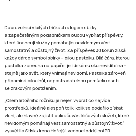
Dobrovolníci v bílých tričkách s logem sbírky
a zapečetěnými pokladničkami budou vybírat příspěvky,
které financují služby pomáhající nevidomým vést
samostatný a důstojný život. Za příspěvek 30 korun získá
každý dárce symbol sbírky – bílou pastelku. Bílá čára, kterou
pastelka zanechá na papíře, je lidskému oku neviditelná –
stejně jako svět, který vnímají nevidomí. Pastelka zároveň
připomíná bílou hůl, nepostradatelnou pomůcku osob
se zrakovým postižením.
„Cílem letošního ročníku je nejen vybrat co nejvíce
prostředků, ideálně alespoň tolik, kolik se podařilo získat
vloni, ale hlavně zajistit pokračování klíčových služeb, které
nevidomým pomáhají vést samostatný a důstojný život,“
vysvětlila Stisku Irena Hořejší, vedoucí oddělení PR