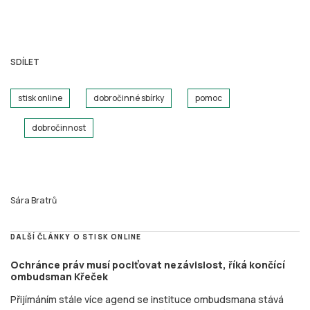
SDÍLET
stisk online
dobročinné sbírky
pomoc
dobročinnost
Sára Bratrů
DALŠÍ ČLÁNKY O STISK ONLINE
Ochránce práv musí pociťovat nezávislost, říká končící
ombudsman Křeček
Přijímáním stále více agend se instituce ombudsmana stává