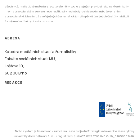
Všechny žurnalistické materiály jsou zveřejněny podle stejných pravidel jako na kterémkoliv
jiném zpravodajském serveru nebo například v novinách, rozhlasovém nebo televizním
zpravodajství. Mazání už zveřejněných žurnalistických příspěvků (ani jejich částí) v jakékoli
formě není možné nyní ani v budoucnu.
ADRESA
Katedra mediálních studií a žurnalistiky,
Fakulta sociálních studií MU,
Joštova 10,
602 00 Brno
REDAKCE
Tento systém je financován v rámci realizace projektu Strategické investice Masarykovy
univerzity do vzdělávání SIMU+ registrační číslo CZ.02.2.67/0.0/0.0/16_016/0002416.