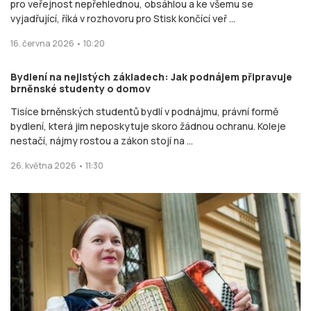
pro veřejnost nepřehlednou, obsáhlou a ke všemu se
vyjadřující, říká v rozhovoru pro Stisk končící veř ...
16. června 2026 • 10:20
Bydlení na nejistých základech: Jak podnájem připravuje
brněnské studenty o domov
Tisíce brněnských studentů bydlí v podnájmu, právní formě
bydlení, která jim neposkytuje skoro žádnou ochranu. Koleje
nestačí, nájmy rostou a zákon stojí na ...
26. května 2026 • 11:30