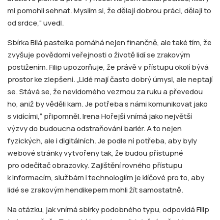
mi pomohli sehnat. Myslím si, že dělají dobrou práci, dělají to
od srdce,“ uvedl.
Sbírka Bílá pastelka pomáhá nejen finančně, ale také tím, že
zvyšuje povědomí veřejnosti o životě lidí se zrakovým
postižením. Filip upozorňuje, že právě v přístupu okolí bývá
prostor ke zlepšení. „Lidé mají často dobrý úmysl, ale neptají
se. Stává se, že nevidomého vezmou za ruku a převedou
ho, aniž by věděli kam. Je potřeba s námi komunikovat jako
s vidícími,“ připomněl. Irena Hořejší vnímá jako největší
výzvy do budoucna odstraňování bariér. A to nejen
fyzických, ale i digitálních. Je podle ní potřeba, aby byly
webové stránky vytvořeny tak, že budou přístupné
pro odečítač obrazovky. Zajištění rovného přístupu
k informacím, službám i technologiím je klíčové pro to, aby
lidé se zrakovým hendikepem mohli žít samostatně.
Na otázku, jak vnímá sbírky podobného typu, odpovídá Filip