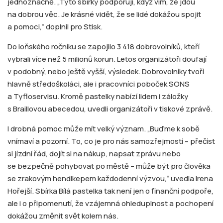
jednoznačně. „Tyto sbírky podporuji, když vím, že jdou
na dobrou věc. Je krásné vidět, že se lidé dokážou spojit
a pomoci,“ doplnil pro Stisk.
Do loňského ročníku se zapojilo 3 418 dobrovolníků, kteří
vybrali více než 5 milionů korun. Letos organizátoři doufají
v podobný, nebo ještě vyšší, výsledek. Dobrovolníky tvoří
hlavně středoškoláci, ale i pracovníci poboček SONS
a Tyfloservisu. Kromě pastelky nabízí lidem i záložky
s Braillovou abecedou, uvedli organizátoři v tiskové zprávě.
I drobná pomoc může mít velký význam. „Buďme k sobě
vnímaví a pozorní. To, co je pro nás samozřejmostí – přečíst
si jízdní řád, dojít si na nákup, napsat zprávu nebo
se bezpečně pohybovat po městě – může být pro člověka
se zrakovým hendikepem každodenní výzvou,“ uvedla Irena
Hořejší. Sbírka Bílá pastelka tak není jen o finanční podpoře,
ale i o připomenutí, že vzájemná ohleduplnost a pochopení
dokážou změnit svět kolem nás.