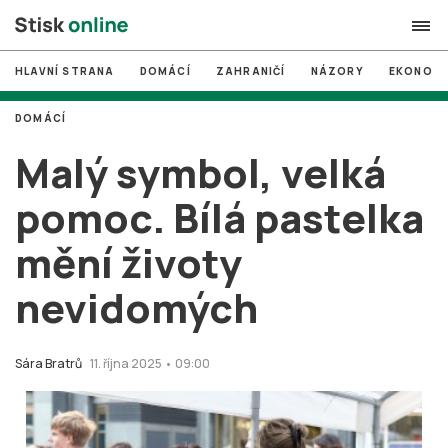
HLAVNÍ STRANA
DOMÁCÍ
ZAHRANIČÍ
NÁZORY
EKONOMI
search
DOMÁCÍ
#
MUNI
Malý symbol, velká
#
Brno
pomoc. Bílá pastelka
#
volby
mění životy
login
PŘIHLÁSIT SE
nevidomých
Zapomněli jste heslo?
Založit nový účet
Sára Bratrů
11. října 2025 • 09:00