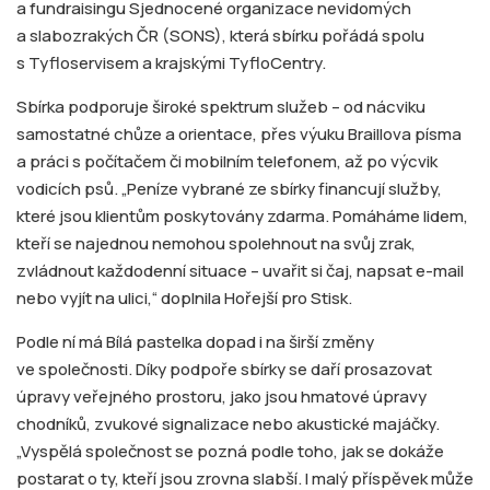
a fundraisingu Sjednocené organizace nevidomých
a slabozrakých ČR (SONS), která sbírku pořádá spolu
s Tyfloservisem a krajskými TyfloCentry.
Sbírka podporuje široké spektrum služeb – od nácviku
samostatné chůze a orientace, přes výuku Braillova písma
a práci s počítačem či mobilním telefonem, až po výcvik
vodicích psů. „Peníze vybrané ze sbírky financují služby,
které jsou klientům poskytovány zdarma. Pomáháme lidem,
kteří se najednou nemohou spolehnout na svůj zrak,
zvládnout každodenní situace – uvařit si čaj, napsat e-mail
nebo vyjít na ulici,“ doplnila Hořejší pro Stisk.
Podle ní má Bílá pastelka dopad i na širší změny
ve společnosti. Díky podpoře sbírky se daří prosazovat
úpravy veřejného prostoru, jako jsou hmatové úpravy
chodníků, zvukové signalizace nebo akustické majáčky.
„Vyspělá společnost se pozná podle toho, jak se dokáže
postarat o ty, kteří jsou zrovna slabší. I malý příspěvek může