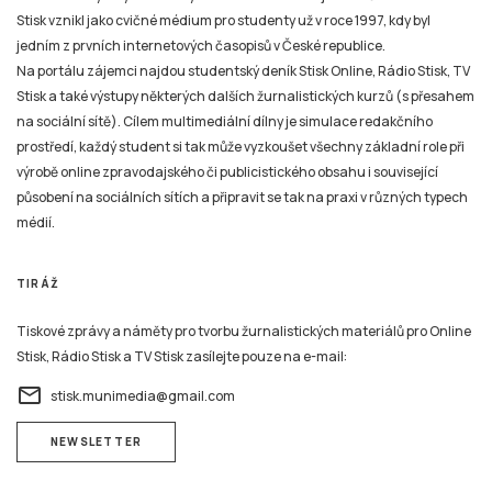
Stisk vznikl jako cvičné médium pro studenty už v roce 1997, kdy byl
jedním z prvních internetových časopisů v České republice.
Na portálu zájemci najdou studentský deník Stisk Online, Rádio Stisk, TV
Stisk a také výstupy některých dalších žurnalistických kurzů (s přesahem
na sociální sítě). Cílem multimediální dílny je simulace redakčního
prostředí, každý student si tak může vyzkoušet všechny základní role při
výrobě online zpravodajského či publicistického obsahu i související
působení na sociálních sítích a připravit se tak na praxi v různých typech
médií.
TIRÁŽ
Tiskové zprávy a náměty pro tvorbu žurnalistických materiálů pro Online
Stisk, Rádio Stisk a TV Stisk zasílejte pouze na e-mail:
email
stisk.munimedia@gmail.com
NEWSLETTER