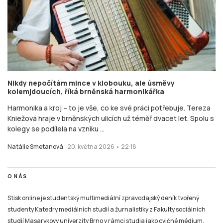
Nikdy nepočítám mince v klobouku, ale úsměvy
kolemjdoucích, říká brněnská harmonikářka
Harmonika a kroj – to je vše, co ke své práci potřebuje. Tereza
Kniežová hraje v brněnských ulicích už téměř dvacet let. Spolu s
kolegy se podílela na vzniku ...
Natálie Smetanová
20. května 2026 • 22:18
O NÁS
Stisk online je studentský multimediální zpravodajský deník tvořený
studenty Katedry mediálních studií a žurnalistiky z Fakulty sociálních
studií Masarykovy univerzity Brno v rámci studia jako cvičné médium.