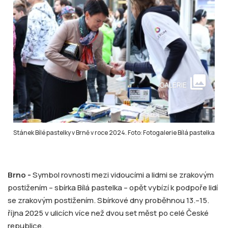
collections
GALERIE
Stánek Bílé pastelky v Brně v roce 2024. Foto: Fotogalerie Bílá pastelka
Brno -
Symbol rovnosti mezi vidoucími a lidmi se zrakovým
postižením – sbírka Bílá pastelka – opět vybízí k podpoře lidí
se zrakovým postižením. Sbírkové dny proběhnou 13.–15.
října 2025 v ulicích více než dvou set měst po celé České
republice.