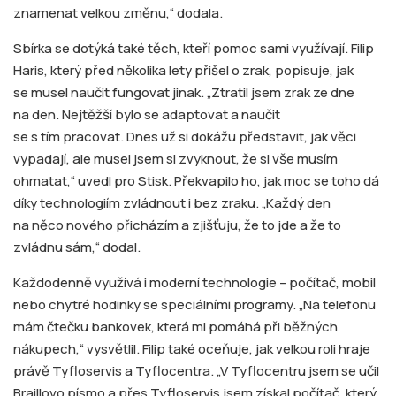
znamenat velkou změnu,“ dodala.
Sbírka se dotýká také těch, kteří pomoc sami využívají. Filip
Haris, který před několika lety přišel o zrak, popisuje, jak
se musel naučit fungovat jinak. „Ztratil jsem zrak ze dne
na den. Nejtěžší bylo se adaptovat a naučit
se s tím pracovat. Dnes už si dokážu představit, jak věci
vypadají, ale musel jsem si zvyknout, že si vše musím
ohmatat,“ uvedl pro Stisk. Překvapilo ho, jak moc se toho dá
díky technologiím zvládnout i bez zraku. „Každý den
na něco nového přicházím a zjišťuju, že to jde a že to
zvládnu sám,“ dodal.
Každodenně využívá i moderní technologie – počítač, mobil
nebo chytré hodinky se speciálními programy. „Na telefonu
mám čtečku bankovek, která mi pomáhá při běžných
nákupech,“ vysvětlil. Filip také oceňuje, jak velkou roli hraje
právě Tyfloservis a Tyflocentra. „V Tyflocentru jsem se učil
Braillovo písmo a přes Tyfloservis jsem získal počítač, který