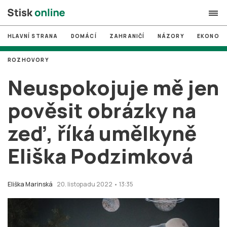
HLAVNÍ STRANA
DOMÁCÍ
ZAHRANIČÍ
NÁZORY
EKONOMI
search
ROZHOVORY
#
MUNI
Neuspokojuje mě jen
#
Brno
pověsit obrázky na
#
volby
zeď, říká umělkyně
login
PŘIHLÁSIT SE
Eliška Podzimková
Zapomněli jste heslo?
Založit nový účet
Eliška Marinská
20. listopadu 2022 • 13:35