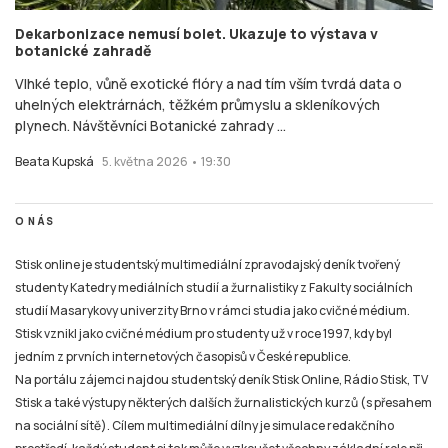
Dekarbonizace nemusí bolet. Ukazuje to výstava v
botanické zahradě
Vlhké teplo, vůně exotické flóry a nad tím vším tvrdá data o
uhelných elektrárnách, těžkém průmyslu a skleníkových
plynech. Návštěvníci Botanické zahrady ...
Beata Kupská
5. května 2026 • 19:30
O NÁS
Stisk online je studentský multimediální zpravodajský deník tvořený
studenty Katedry mediálních studií a žurnalistiky z Fakulty sociálních
studií Masarykovy univerzity Brno v rámci studia jako cvičné médium.
Stisk vznikl jako cvičné médium pro studenty už v roce 1997, kdy byl
jedním z prvních internetových časopisů v České republice.
Na portálu zájemci najdou studentský deník Stisk Online, Rádio Stisk, TV
Stisk a také výstupy některých dalších žurnalistických kurzů (s přesahem
na sociální sítě). Cílem multimediální dílny je simulace redakčního