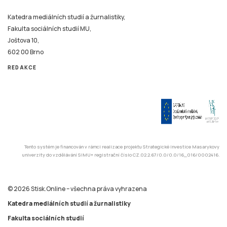
Katedra mediálních studií a žurnalistiky,
Fakulta sociálních studií MU,
Joštova 10,
602 00 Brno
REDAKCE
Tento systém je financován v rámci realizace projektu Strategické investice Masarykovy
univerzity do vzdělávání SIMU+ registrační číslo CZ.02.2.67/0.0/0.0/16_016/0002416.
© 2026 Stisk.Online – všechna práva vyhrazena
Katedra mediálních studií a žurnalistiky
Fakulta sociálních studií