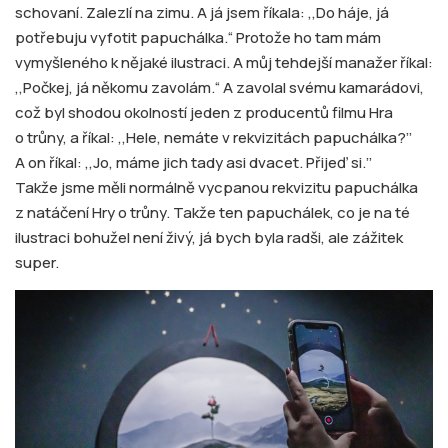
schovaní. Zalezlí na zimu. A já jsem říkala: ‚‚Do háje, já
potřebuju vyfotit papuchálka.“ Protože ho tam mám
vymyšleného k nějaké ilustraci. A můj tehdejší manažer říkal:
‚‚Počkej, já někomu zavolám.“ A zavolal svému kamarádovi,
což byl shodou okolností jeden z producentů filmu Hra
o trůny, a říkal: ‚‚Hele, nemáte v rekvizitách papuchálka?’’
A on říkal: ‚‚Jo, máme jich tady asi dvacet. Přijeď si.’’
Takže jsme měli normálně vycpanou rekvizitu papuchálka
z natáčení Hry o trůny. Takže ten papuchálek, co je na té
ilustraci bohužel není živý, já bych byla radši, ale zážitek
super.