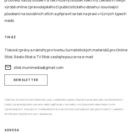
prostředí, každý student si tak může vyzkoušet všechny základní role při
výrobě online zpravodajského či publicistického obsahu i související
působení na sociálních sítích a připravit se tak na praxi v různých typech
médií.
TIRÁŽ
Tiskové zprávy a náměty pro tvorbu žurnalistických materiálů pro Online
Stisk, Rádio Stisk a TV Stisk zasílejte pouze na e-mail:
email
stisk.munimedia@gmail.com
NEWSLETTER
Všechny žurnalistické materiály jsou zveřejněny podle stejných pravidel jako na kterémkoliv
jiném zpravodajském serveru nebo například v novinách, rozhlasovém nebo televizním
zpravodajství. Mazání už zveřejněných žurnalistických příspěvků (ani jejich částí) v jakékoli
formě není možné nyní ani v budoucnu.
ADRESA