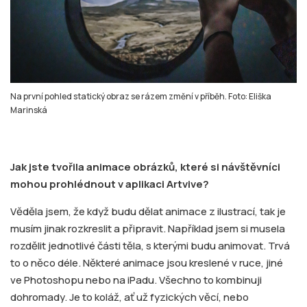
Na první pohled statický obraz se rázem změní v příběh. Foto: Eliška
Marinská
Jak jste tvořila animace obrázků, které si návštěvníci
mohou prohlédnout v aplikaci Artvive?
Věděla jsem, že když budu dělat animace z ilustrací, tak je
musím jinak rozkreslit a připravit. Například jsem si musela
rozdělit jednotlivé části těla, s kterými budu animovat. Trvá
to o něco déle. Některé animace jsou kreslené v ruce, jiné
ve Photoshopu nebo na iPadu. Všechno to kombinuji
dohromady. Je to koláž, ať už fyzických věcí, nebo