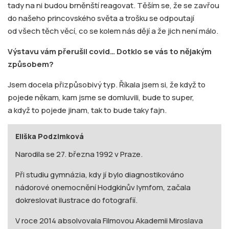
tady na ni budou brněnští reagovat. Těším se, že se zavřou
do našeho princovského světa a trošku se odpoutají
od všech těch věcí, co se kolem nás dějí a že jich není málo.
Výstavu vám přerušil covid… Dotklo se vás to nějakým
způsobem?
Jsem docela přizpůsobivý typ. Říkala jsem si, že když to
pojede někam, kam jsme se domluvili, bude to super,
a když to pojede jinam, tak to bude taky fajn.
Eliška Podzimková
Narodila se 27. března 1992 v Praze.
Při studiu gymnázia, kdy jí bylo diagnostikováno
nádorové onemocnění Hodgkinův lymfom, začala
dokreslovat ilustrace do fotografií.
V roce 2014 absolvovala Filmovou Akademii Miroslava