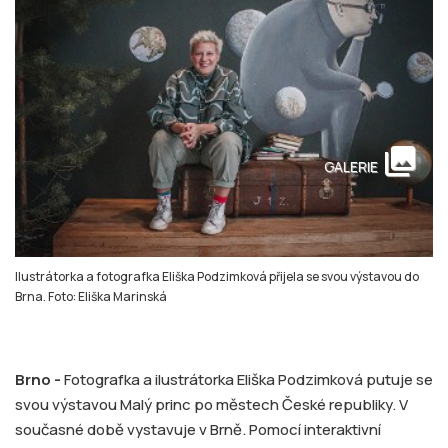
collections
GALERIE
Ilustrátorka a fotografka Eliška Podzimková přijela se svou výstavou do
Brna. Foto: Eliška Marinská
Brno -
Fotografka a ilustrátorka Eliška Podzimková putuje se
svou výstavou Malý princ po městech České republiky. V
současné době vystavuje v Brně. Pomocí interaktivní