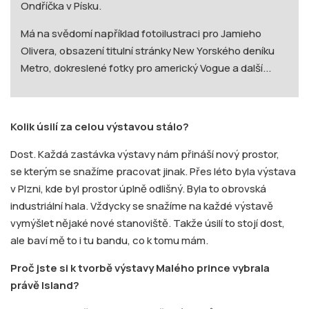
Ondříčka v Písku.
Má na svědomí například fotoilustraci pro Jamieho
Olivera, obsazení titulní stránky New Yorského deníku
Metro, dokreslené fotky pro americký Vogue a další...
Kolik úsilí za celou výstavou stálo?
Dost. Každá zastávka výstavy nám přináší nový prostor,
se kterým se snažíme pracovat jinak. Přes léto byla výstava
v Plzni, kde byl prostor úplně odlišný. Byla to obrovská
industriální hala. Vždycky se snažíme na každé výstavě
vymýšlet nějaké nové stanoviště. Takže úsilí to stojí dost,
ale baví mě to i tu bandu, co k tomu mám.
Proč jste si k tvorbě výstavy Malého prince vybrala
právě Island?