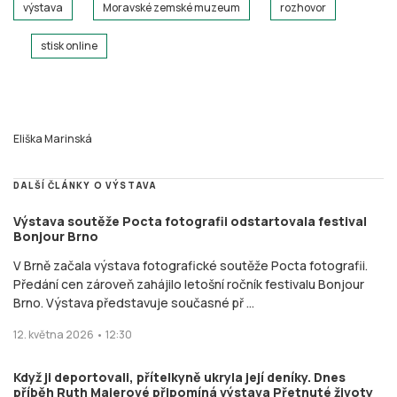
výstava
Moravské zemské muzeum
rozhovor
stisk online
Eliška Marinská
DALŠÍ ČLÁNKY O VÝSTAVA
Výstava soutěže Pocta fotografii odstartovala festival
Bonjour Brno
V Brně začala výstava fotografické soutěže Pocta fotografii.
Předání cen zároveň zahájilo letošní ročník festivalu Bonjour
Brno. Výstava představuje současné př ...
12. května 2026 • 12:30
Když ji deportovali, přítelkyně ukryla její deníky. Dnes
příběh Ruth Maierové připomíná výstava Přetnuté životy