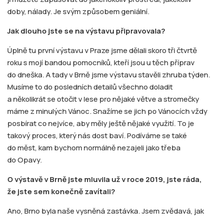
doby, nálady. Je svým způsobem geniální.
Jak dlouho jste se na výstavu připravovala?
Úplně tu první výstavu v Praze jsme dělali skoro tři čtvrtě
roku s mojí bandou pomocníků, kteří jsou u těch příprav
do dneška. A tady v Brně jsme výstavu stavěli zhruba týden.
Musíme to do posledních detailů všechno doladit
a několikrát se otočit v lese pro nějaké větve a stromečky
máme z minulých Vánoc. Snažíme se jich po Vánocích vždy
posbírat co nejvíce, aby měly ještě nějaké využití. To je
takový proces, který nás dost baví. Podíváme se také
do měst, kam bychom normálně nezajeli jako třeba
do Opavy.
O výstavě v Brně jste mluvila už v roce 2019, jste ráda,
že jste sem konečně zavítali?
Ano, Brno byla naše vysněná zastávka. Jsem zvědavá, jak