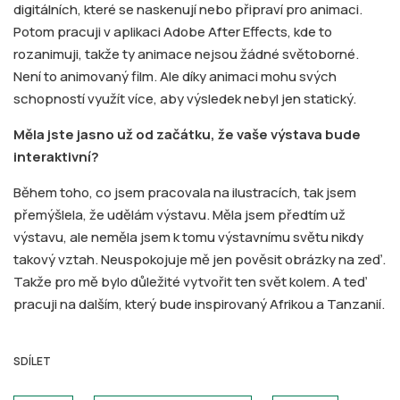
digitálních, které se naskenují nebo připraví pro animaci.
Potom pracuji v aplikaci Adobe After Effects, kde to
rozanimuji, takže ty animace nejsou žádné světoborné.
Není to animovaný film. Ale díky animaci mohu svých
schopností využít více, aby výsledek nebyl jen statický.
Měla jste jasno už od začátku, že vaše výstava bude
interaktivní?
Během toho, co jsem pracovala na ilustracích, tak jsem
přemýšlela, že udělám výstavu. Měla jsem předtím už
výstavu, ale neměla jsem k tomu výstavnímu světu nikdy
takový vztah. Neuspokojuje mě jen pověsit obrázky na zeď.
Takže pro mě bylo důležité vytvořit ten svět kolem. A teď
pracuji na dalším, který bude inspirovaný Afrikou a Tanzanií.
SDÍLET