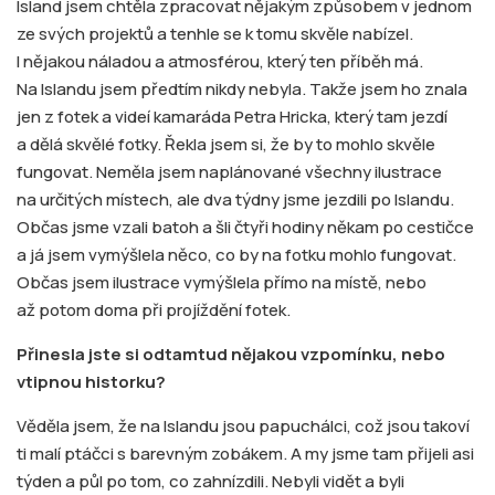
Island jsem chtěla zpracovat nějakým způsobem v jednom
ze svých projektů a tenhle se k tomu skvěle nabízel.
I nějakou náladou a atmosférou, který ten příběh má.
Na Islandu jsem předtím nikdy nebyla. Takže jsem ho znala
jen z fotek a videí kamaráda Petra Hricka, který tam jezdí
a dělá skvělé fotky. Řekla jsem si, že by to mohlo skvěle
fungovat. Neměla jsem naplánované všechny ilustrace
na určitých místech, ale dva týdny jsme jezdili po Islandu.
Občas jsme vzali batoh a šli čtyři hodiny někam po cestičce
a já jsem vymýšlela něco, co by na fotku mohlo fungovat.
Občas jsem ilustrace vymýšlela přímo na místě, nebo
až potom doma při projíždění fotek.
Přinesla jste si odtamtud nějakou vzpomínku, nebo
vtipnou historku?
Věděla jsem, že na Islandu jsou papuchálci, což jsou takoví
ti malí ptáčci s barevným zobákem. A my jsme tam přijeli asi
týden a půl po tom, co zahnízdili. Nebyli vidět a byli