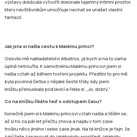
výstavy dokázala vytvořit dokonale tajemný intimní prostor,
který návštěvníkům umožňuje nechat se unášet vlastní
fantazií.
Jak jste si našla cestu k Malému princi?
Oslovilo mě nakladatelství Albatros, já bych si na to sama
úplně netroufla. K samotnému Malému princovi jsem si
našla vztah až během tvoření projektu. Předtím to pro mě
byla povinná četba z nějaké šesté třídy, kdy jsem
knížku přelouskala pod lavicí a řekla si: „Jo, dobrý.“
Co na knížku říkáte teď s odstupem času?
Konečně jsem si k Malému princovi vztah našla a těším se,
až si ho za pár let přečtu znova a najdu v tom zase
trošku něco jiného i sebe zase jinak. Na té knížce je fajn, že
ji můžete zapasovat do jakéhokoliv prostředí, jakékoliv