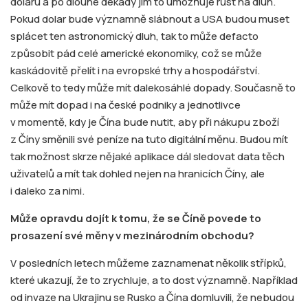
dolaru a po dlouhé dekády jim to umožňuje růst na dluh.
Pokud dolar bude významně slábnout a USA budou muset
splácet ten astronomický dluh, tak to může defacto
způsobit pád celé americké ekonomiky, což se může
kaskádovitě přelít i na evropské trhy a hospodářství.
Celkově to tedy může mít dalekosáhlé dopady. Současně to
může mít dopad i na české podniky a jednotlivce
v momentě, kdy je Čína bude nutit, aby při nákupu zboží
z Číny směnili své peníze na tuto digitální měnu. Budou mít
tak možnost skrze nějaké aplikace dál sledovat data těch
uživatelů a mít tak dohled nejen na hranicích Číny, ale
i daleko za nimi.
Může opravdu dojít k tomu, ž
e se
Číně povede to
prosazení sv
é
měny v mezinárodním obchodu?
V posledních letech můžeme zaznamenat několik střípků,
které ukazují, že to zrychluje, a to dost významně. Například
od invaze na Ukrajinu se Rusko a Čína domluvili, že nebudou