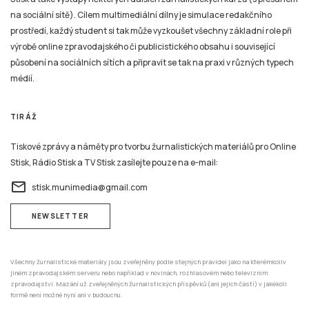
na sociální sítě). Cílem multimediální dílny je simulace redakčního
prostředí, každý student si tak může vyzkoušet všechny základní role při
výrobě online zpravodajského či publicistického obsahu i související
působení na sociálních sítích a připravit se tak na praxi v různých typech
médií.
TIRÁŽ
Tiskové zprávy a náměty pro tvorbu žurnalistických materiálů pro Online
Stisk, Rádio Stisk a TV Stisk zasílejte pouze na e-mail:
email
stisk.munimedia@gmail.com
NEWSLETTER
Všechny žurnalistické materiály jsou zveřejněny podle stejných pravidel jako na kterémkoliv
jiném zpravodajském serveru nebo například v novinách, rozhlasovém nebo televizním
zpravodajství. Mazání už zveřejněných žurnalistických příspěvků (ani jejich částí) v jakékoli
formě není možné nyní ani v budoucnu.