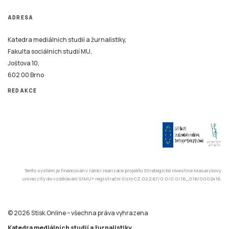
ADRESA
Katedra mediálních studií a žurnalistiky,
Fakulta sociálních studií MU,
Joštova 10,
602 00 Brno
REDAKCE
Tento systém je financován v rámci realizace projektu Strategické investice Masarykovy
univerzity do vzdělávání SIMU+ registrační číslo CZ.02.2.67/0.0/0.0/16_016/0002416.
© 2026 Stisk.Online – všechna práva vyhrazena
Katedra mediálních studií a žurnalistiky