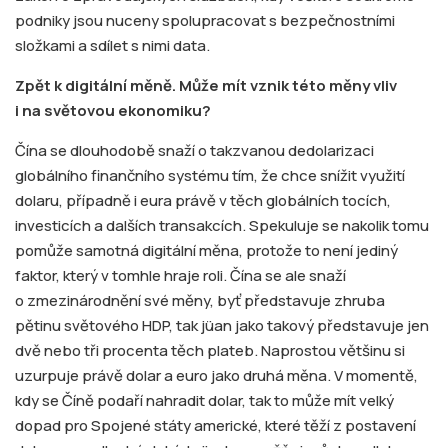
podniky jsou nuceny spolupracovat s bezpečnostními
složkami a sdílet s nimi data.
Zpět k
digitální měně. Může mít vznik t
é
to m
ěny vliv
i na světovou ekonomiku?
Čína se dlouhodobě snaží o takzvanou dedolarizaci
globálního finančního systému tím, že chce snížit využití
dolaru, případně i eura právě v těch globálních tocích,
investicích a dalších transakcích. Spekuluje se nakolik tomu
pomůže samotná digitální měna, protože to není jediný
faktor, který v tomhle hraje roli. Čína se ale snaží
o zmezinárodnění své měny, byť představuje zhruba
pětinu světového HDP, tak jüan jako takový představuje jen
dvě nebo tři procenta těch plateb. Naprostou většinu si
uzurpuje právě dolar a euro jako druhá měna. V momentě,
kdy se Číně podaří nahradit dolar, tak to může mít velký
dopad pro Spojené státy americké, které těží z postavení