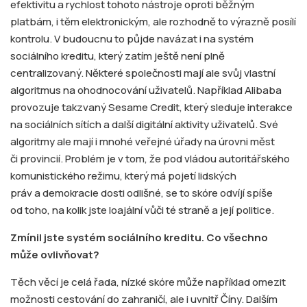
efektivitu a rychlost tohoto nástroje oproti běžným
platbám, i těm elektronickým, ale rozhodně to výrazně posílí
kontrolu. V budoucnu to půjde navázat i na systém
sociálního kreditu, který zatím ještě není plně
centralizovaný. Některé společnosti mají ale svůj vlastní
algoritmus na ohodnocování uživatelů. Například Alibaba
provozuje takzvaný Sesame Credit, který sleduje interakce
na sociálních sítích a další digitální aktivity uživatelů. Své
algoritmy ale mají i mnohé veřejné úřady na úrovni měst
či provincií. Problém je v tom, že pod vládou autoritářského
komunistického režimu, který má pojetí lidských
práv a demokracie dosti odlišné, se to skóre odvíjí spíše
od toho, na kolik jste loajální vůči té straně a její politice.
Zmínil jste syst
ém soci
álního kreditu. Co všechno
může ovlivň
ovat?
Těch věcí je celá řada, nízké skóre může například omezit
možnosti cestování do zahraničí, ale i uvnitř Číny. Dalším