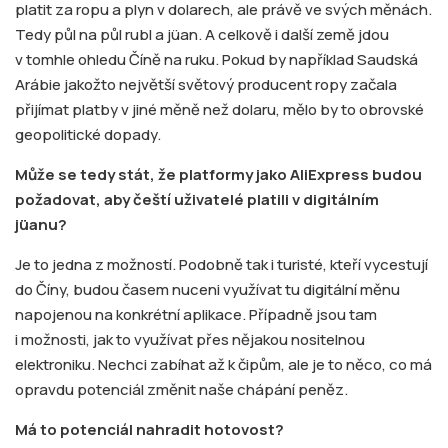
platit za ropu a plyn v dolarech, ale právě ve svých měnách.
Tedy půl na půl rubl a jüan. A celkově i další země jdou
v tomhle ohledu Číně na ruku. Pokud by například Saudská
Arábie jakožto největší světový producent ropy začala
přijímat platby v jiné měně než dolaru, mělo by to obrovské
geopolitické dopady.
Může se tedy stát, že platformy jako AliExpress budou
požadovat, aby čeští uživatel
é
platili v digitálním
jü
anu?
Je to jedna z možností. Podobně tak i turisté, kteří vycestují
do Číny, budou časem nuceni využívat tu digitální měnu
napojenou na konkrétní aplikace. Případně jsou tam
i možnosti, jak to využívat přes nějakou nositelnou
elektroniku. Nechci zabíhat až k čipům, ale je to něco, co má
opravdu potenciál změnit naše chápání peněz.
Má to potenciál nahradit hotovost?