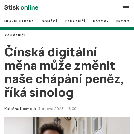
HLAVNÍ STRANA
DOMÁCÍ
ZAHRANIČÍ
NÁZORY
EKONOMI
search
ZAHRANIČÍ
#
MUNI
Čínská digitální
#
Brno
měna může změnit
#
volby
naše chápání peněz,
login
PŘIHLÁSIT SE
říká sinolog
Zapomněli jste heslo?
Založit nový účet
Kateřina Libovická
3. dubna 2023 • 16:00