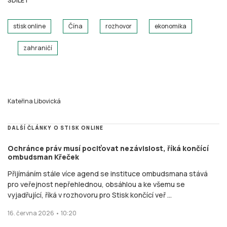
SDÍLET
stisk online
Čína
rozhovor
ekonomika
zahraničí
Kateřina Libovická
DALŠÍ ČLÁNKY O STISK ONLINE
Ochránce práv musí pociťovat nezávislost, říká končící
ombudsman Křeček
Přijímáním stále více agend se instituce ombudsmana stává
pro veřejnost nepřehlednou, obsáhlou a ke všemu se
vyjadřující, říká v rozhovoru pro Stisk končící veř ...
16. června 2026 • 10:20