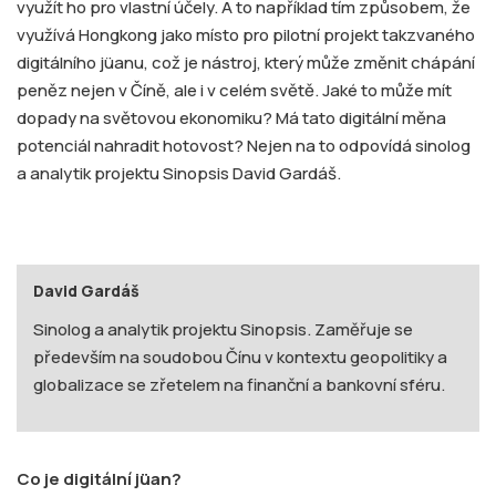
využít ho pro vlastní účely. A to například tím způsobem, že
využívá Hongkong jako místo pro pilotní projekt takzvaného
digitálního jüanu, což je nástroj, který může změnit chápání
peněz nejen v Číně, ale i v celém světě. Jaké to může mít
dopady na světovou ekonomiku? Má tato digitální měna
potenciál nahradit hotovost? Nejen na to odpovídá sinolog
a analytik projektu Sinopsis David Gardáš.
David Gardáš
Sinolog a analytik projektu Sinopsis. Zaměřuje se
především na soudobou Čínu v kontextu geopolitiky a
globalizace se zřetelem na finanční a bankovní sféru.
Co je digitální jü
an?