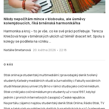
Nikdy nepočítám mince v klobouku, ale úsměvy
kolemjdoucích, říká brněnská harmonikářka
Harmonika a kroj – to je vše, co ke své práci potřebuje. Tereza
Kniežová hraje v brněnských ulicích už téměř dvacet let. Spolu s
kolegy se podílela na vzniku ...
Natálie Smetanová
20. května 2026 • 22:18
O NÁS
Stisk online je studentský multimediální zpravodajský deník tvořený
studenty Katedry mediálních studií a žurnalistiky z Fakulty sociálních
studií Masarykovy univerzity Brno v rámci studia jako cvičné médium.
Stisk vznikl jako cvičné médium pro studenty už v roce 1997, kdy byl
jedním z prvních internetových časopisů v České republice.
Na portálu zájemci najdou studentský deník Stisk Online, Rádio Stisk, TV
Stisk a také výstupy některých dalších žurnalistických kurzů (s přesahem