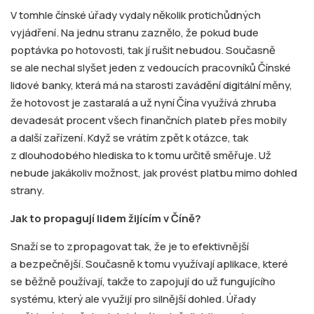
V tomhle čínské úřady vydaly několik protichůdných
vyjádření. Na jednu stranu zaznělo, že pokud bude
poptávka po hotovosti, tak jí rušit nebudou. Současně
se ale nechal slyšet jeden z vedoucích pracovníků Čínské
lidové banky, která má na starosti zavádění digitální měny,
že hotovost je zastaralá a už nyní Čína využívá zhruba
devadesát procent všech finančních plateb přes mobily
a další zařízení. Když se vrátím zpět k otázce, tak
z dlouhodobého hlediska to k tomu určitě směřuje. Už
nebude jakákoliv možnost, jak provést platbu mimo dohled
strany.
Jak to propagují lidem žijícím v Číně
?
Snaží se to zpropagovat tak, že je to efektivnější
a bezpečnější. Současně k tomu využívají aplikace, které
se běžně používají, takže to zapojují do už fungujícího
systému, který ale využijí pro silnější dohled. Úřady