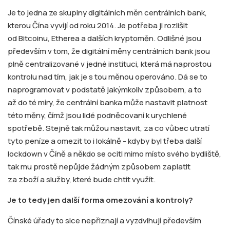
Je to jedna ze skupiny digitálních měn centrálních bank,
kterou Čína vyvíjí od roku 2014. Je potřeba ji rozlišit
od Bitcoinu, Etherea a dalších kryptoměn. Odlišné jsou
především v tom, že digitální měny centrálních bank jsou
plně centralizované v jedné instituci, která má naprostou
kontrolu nad tím, jak je s tou měnou operováno. Dá se to
naprogramovat v podstatě jakýmkoliv způsobem, a to
až do té míry, že centrální banka může nastavit platnost
této měny, čímž jsou lidé podněcovaní k urychlené
spotřebě. Stejně tak můžou nastavit, za co vůbec utratí
tyto peníze a omezit to i lokálně - kdyby byl třeba další
lockdown v Číně a někdo se ocitl mimo místo svého bydliště,
tak mu prostě nepůjde žádným způsobem zaplatit
za zboží a služby, které bude chtít využít.
Je to tedy jen další forma omezování a kontroly?
Čínské úřady to sice nepřiznají a vyzdvihují především