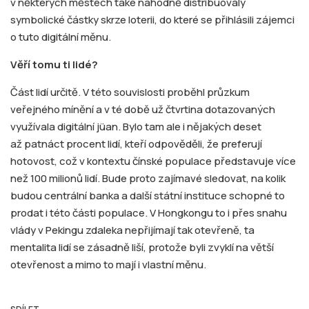
v některých městech také náhodně distribuovaly
symbolické částky skrze loterii, do které se přihlásili zájemci
o tuto digitální měnu.
Věří tomu ti lid
é
?
Část lidí určitě. V této souvislosti proběhl průzkum
veřejného mínění a v té době už čtvrtina dotazovaných
využívala digitální jüan. Bylo tam ale i nějakých deset
až patnáct procent lidí, kteří odpověděli, že preferují
hotovost, což v kontextu čínské populace představuje více
než 100 milionů lidí. Bude proto zajímavé sledovat, na kolik
budou centrální banka a další státní instituce schopné to
prodat i této části populace. V Hongkongu to i přes snahu
vlády v Pekingu zdaleka nepřijímají tak otevřeně, ta
mentalita lidí se zásadně liší, protože byli zvyklí na větší
otevřenost a mimo to mají i vlastní měnu.