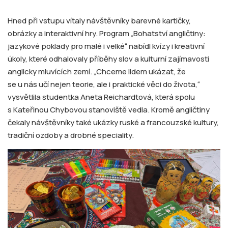
Hned při vstupu vítaly návštěvníky barevné kartičky,
obrázky a interaktivní hry. Program „Bohatství angličtiny:
jazykové poklady pro malé i velké“ nabídl kvízy i kreativní
úkoly, které odhalovaly příběhy slov a kulturní zajímavosti
anglicky mluvících zemí. „Chceme lidem ukázat, že
se u nás učí nejen teorie, ale i praktické věci do života,“
vysvětlila studentka Aneta Reichardtová, která spolu
s Kateřinou Chybovou stanoviště vedla. Kromě angličtiny
čekaly návštěvníky také ukázky ruské a francouzské kultury,
tradiční ozdoby a drobné speciality.