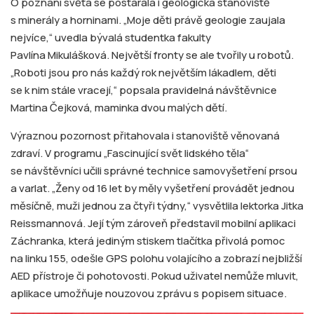
O poznání světa se postarala i geologická stanoviště
s minerály a horninami. „Moje děti právě geologie zaujala
nejvíce,“ uvedla bývalá studentka fakulty
Pavlína Mikulášková. Největší fronty se ale tvořily u robotů.
„Roboti jsou pro nás každý rok největším lákadlem, děti
se k nim stále vracejí,“ popsala pravidelná návštěvnice
Martina Čejková, maminka dvou malých dětí.
Výraznou pozornost přitahovala i stanoviště věnovaná
zdraví. V programu „Fascinující svět lidského těla“
se návštěvníci učili správné technice samovyšetření prsou
a varlat. „Ženy od 16 let by měly vyšetření provádět jednou
měsíčně, muži jednou za čtyři týdny,“ vysvětlila lektorka Jitka
Reissmannová. Její tým zároveň představil mobilní aplikaci
Záchranka, která jediným stiskem tlačítka přivolá pomoc
na linku 155, odešle GPS polohu volajícího a zobrazí nejbližší
AED přístroje či pohotovosti. Pokud uživatel nemůže mluvit,
aplikace umožňuje nouzovou zprávu s popisem situace.