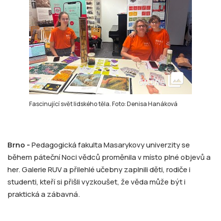
collections
GALERIE
Fascinující svět lidského těla. Foto: Denisa Hanáková
Brno -
Pedagogická fakulta Masarykovy univerzity se
během páteční Noci vědců proměnila v místo plné objevů a
her. Galerie RUV a přilehlé učebny zaplnili děti, rodiče i
studenti, kteří si přišli vyzkoušet, že věda může být i
praktická a zábavná.