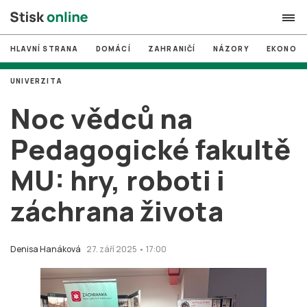
HLAVNÍ STRANA
DOMÁCÍ
ZAHRANIČÍ
NÁZORY
EKONOMI
search
UNIVERZITA
#
MUNI
Noc vědců na
#
Brno
Pedagogické fakultě
#
volby
MU: hry, roboti i
login
PŘIHLÁSIT SE
záchrana života
Zapomněli jste heslo?
Založit nový účet
Denisa Hanáková
27. září 2025 • 17:00