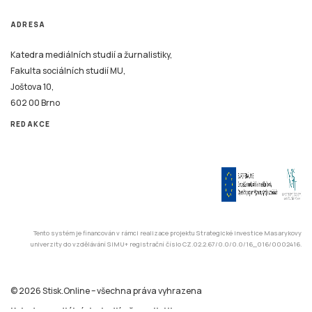
ADRESA
Katedra mediálních studií a žurnalistiky,
Fakulta sociálních studií MU,
Joštova 10,
602 00 Brno
REDAKCE
Tento systém je financován v rámci realizace projektu Strategické investice Masarykovy
univerzity do vzdělávání SIMU+ registrační číslo CZ.02.2.67/0.0/0.0/16_016/0002416.
© 2026 Stisk.Online – všechna práva vyhrazena
Katedra mediálních studií a žurnalistiky