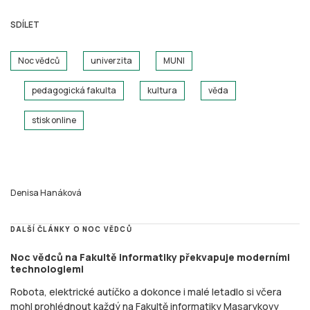
SDÍLET
Noc vědců
univerzita
MUNI
pedagogická fakulta
kultura
věda
stisk online
Denisa Hanáková
DALŠÍ ČLÁNKY O NOC VĚDCŮ
Noc vědců na Fakultě informatiky překvapuje moderními
technologiemi
Robota, elektrické autíčko a dokonce i malé letadlo si včera
mohl prohlédnout každý na Fakultě informatiky Masarykovy