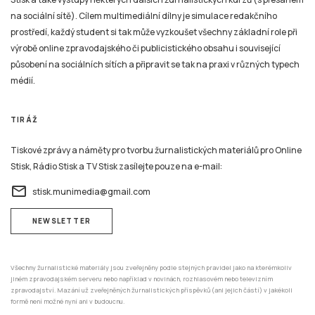
na sociální sítě). Cílem multimediální dílny je simulace redakčního
prostředí, každý student si tak může vyzkoušet všechny základní role při
výrobě online zpravodajského či publicistického obsahu i související
působení na sociálních sítích a připravit se tak na praxi v různých typech
médií.
TIRÁŽ
Tiskové zprávy a náměty pro tvorbu žurnalistických materiálů pro Online
Stisk, Rádio Stisk a TV Stisk zasílejte pouze na e-mail:
email
stisk.munimedia@gmail.com
NEWSLETTER
Všechny žurnalistické materiály jsou zveřejněny podle stejných pravidel jako na kterémkoliv
jiném zpravodajském serveru nebo například v novinách, rozhlasovém nebo televizním
zpravodajství. Mazání už zveřejněných žurnalistických příspěvků (ani jejich částí) v jakékoli
formě není možné nyní ani v budoucnu.