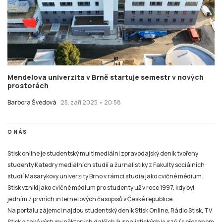
Mendelova univerzita v Brně startuje semestr v nových
prostorách
Barbora Švédová
25. září 2025 • 20:58
O NÁS
Stisk online je studentský multimediální zpravodajský deník tvořený
studenty Katedry mediálních studií a žurnalistiky z Fakulty sociálních
studií Masarykovy univerzity Brno v rámci studia jako cvičné médium.
Stisk vznikl jako cvičné médium pro studenty už v roce 1997, kdy byl
jedním z prvních internetových časopisů v České republice.
Na portálu zájemci najdou studentský deník Stisk Online, Rádio Stisk, TV
Stisk a také výstupy některých dalších žurnalistických kurzů (s přesahem