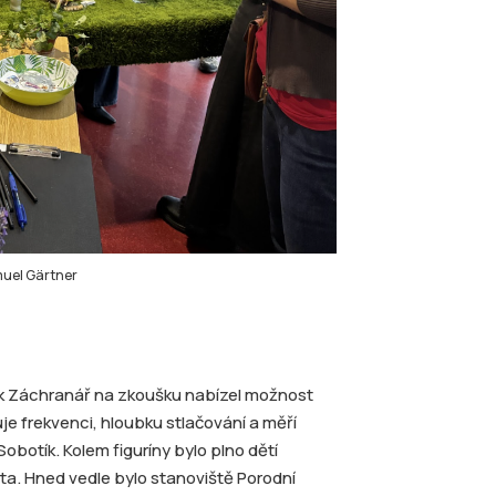
amuel Gärtner
ánek Záchranář na zkoušku nabízel možnost
uje frekvenci, hloubku stlačování a měří
obotík. Kolem figuríny bylo plno dětí
vota. Hned vedle bylo stanoviště Porodní