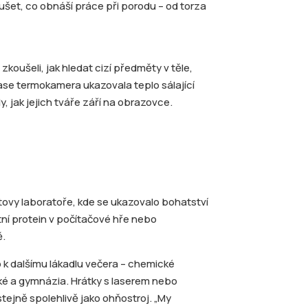
ušet, co obnáší práce při porodu – od torza
zkoušeli, jak hledat cizí předměty v těle,
ase termokamera ukazovala teplo sálající
y, jak jejich tváře září na obrazovce.
ovy laboratoře, kde se ukazovalo bohatství
stní protein v počítačové hře nebo
ě.
 k dalšímu lákadlu večera – chemické
é a gymnázia. Hrátky s laserem nebo
ejně spolehlivě jako ohňostroj. „My