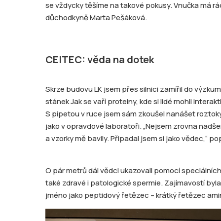
se vždycky těšíme na takové pokusy. Vnučka má rá
důchodkyně Marta Pešáková.
CEITEC: věda na dotek
Skrze budovu LK jsem přes silnici zamířil do výzku
stánek Jak se vaří proteiny, kde si lidé mohli interak
S pipetou v ruce jsem sám zkoušel nanášet roztoky d
jako v opravdové laboratoři. „Nejsem zrovna nadše
a vzorky mě bavily. Připadal jsem si jako vědec,“ p
O pár metrů dál vědci ukazovali pomocí speciálníc
také zdravé i patologické spermie. Zajímavostí byl
jméno jako peptidový řetězec – krátký řetězec am