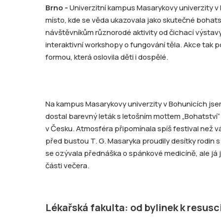
Brno -
Univerzitní kampus Masarykovy univerzity v
místo, kde se věda ukazovala jako skutečné bohatstv
návštěvníkům různorodé aktivity od čichací výstav
interaktivní workshopy o fungování těla. Akce tak 
formou, která oslovila děti i dospělé.
Na kampus Masarykovy univerzity v Bohunicích jsem
dostal barevný leták s letošním mottem „Bohatství“
v Česku. Atmosféra připomínala spíš festival než
před bustou T. G. Masaryka proudily desítky rodin s
se ozývala přednáška o spánkové medicíně, ale já j
části večera.
Lékařská fakulta: od bylinek k resusc