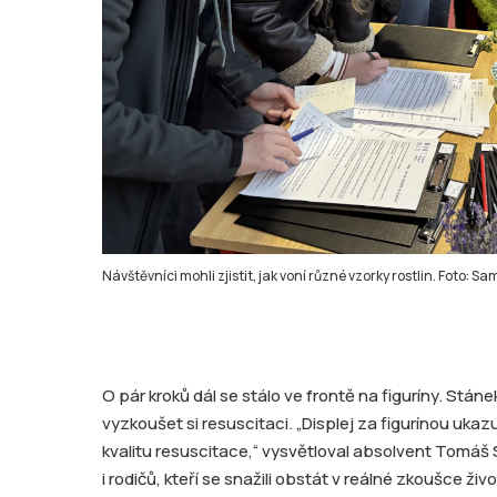
Návštěvníci mohli zjistit, jak voní různé vzorky rostlin. Foto: S
O pár kroků dál se stálo ve frontě na figuríny. St
vyzkoušet si resuscitaci. „Displej za figurínou ukaz
kvalitu resuscitace,“ vysvětloval absolvent Tomáš S
i rodičů, kteří se snažili obstát v reálné zkoušce ži