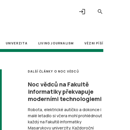
login
search
UNIVERZITA
LIVING JOURNALISM
VĚZNI PÍŠÍ
DALŠÍ ČLÁNKY O NOC VĚDCŮ
Noc vědců na Fakultě
informatiky překvapuje
moderními technologiemi
Robota, elektrické autíčko a dokonce i
malé letadlo si včera mohl prohlédnout
každý na Fakultě informatiky
Masarykovy univerzity. Každoroční