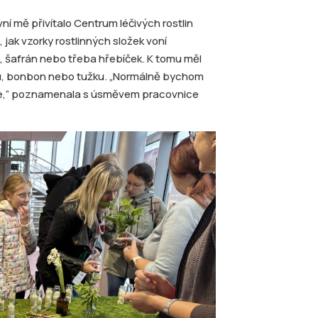
vní mě přivítalo Centrum léčivých rostlin
, jak vzorky rostlinných složek voní
ín, šafrán nebo třeba hřebíček. K tomu měl
pku, bonbon nebo tužku. „Normálně bychom
ly se,“ poznamenala s úsměvem pracovnice