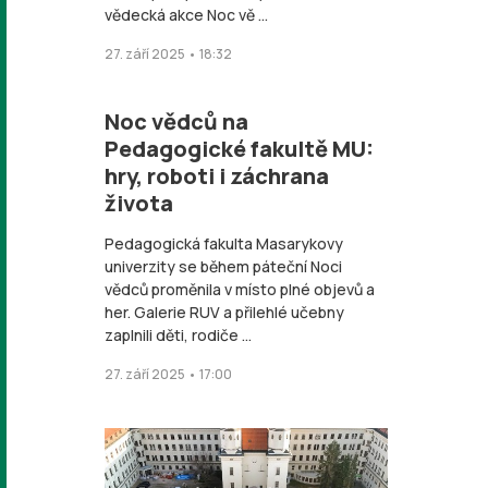
vědecká akce Noc vě ...
27. září 2025 • 18:32
Noc vědců na
Pedagogické fakultě MU:
hry, roboti i záchrana
života
Pedagogická fakulta Masarykovy
univerzity se během páteční Noci
vědců proměnila v místo plné objevů a
her. Galerie RUV a přilehlé učebny
zaplnili děti, rodiče ...
27. září 2025 • 17:00