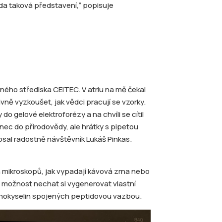
da taková představení,“ popisuje
mného střediska CEITEC. V atriu na mě čekal
tivně vyzkoušet, jak vědci pracují se vzorky.
o gelové elektroforézy a na chvíli se cítil
nec do přírodovědy, ale hrátky s pipetou
opsal radostně návštěvník Lukáš Pinkas.
h mikroskopů, jak vypadají kávová zrna nebo
a možnost nechat si vygenerovat vlastní
inokyselin spojených peptidovou vazbou.