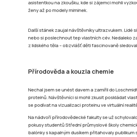
asistentkou na zkoušku, kde si zájemci mohli vyzko
ženy až po modely miminek.
Další stánek zaujal návštěvníky ultrazvukem. Lidé si 
nebo si poslechnout tep vlastních cév. Nedaleko z
z lidského těla – obzvlášť děti fascinovaně sledoval
Přírodověda a kouzla chemie
Nechal jsem se unést davem a zamířil do Loschmidt
proteinů. Návštěvníci si mohli zkusit poskládat vla
se podívat na vizualizaci proteinu ve virtuální realit
Na nádvoří přírodovědecké fakulty se už schylovalo
pokusy studentů Střední průmyslové školy chemick
balónky s kapalným dusíkem přitahovaly publikum st