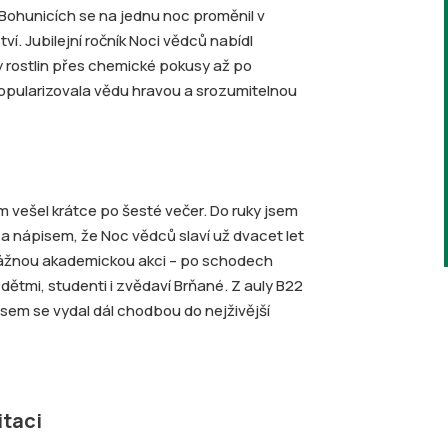
 Bohunicích se na jednu noc proměnil v
í. Jubilejní ročník Noci vědců nabídl
y rostlin přes chemické pokusy až po
popularizovala vědu hravou a srozumitelnou
 vešel krátce po šesté večer. Do ruky jsem
 a nápisem, že Noc vědců slaví už dvacet let
 vážnou akademickou akci – po schodech
 dětmi, studenti i zvědaví Brňané. Z auly B22
sem se vydal dál chodbou do nejživější
itaci