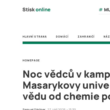
#
MU
HLAVNÍ STRANA
DOMÁCÍ
ZAHRANIČÍ
NÁ
HOMEPAGE
Noc vědců v kam
Masarykovy univer
vědu od chemie p
Samuel Gärtner
27. září 2025 • 13:30