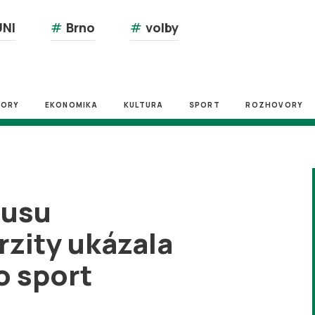
NI
#
Brno
#
volby
ZORY
EKONOMIKA
KULTURA
SPORT
ROZHOVORY
pusu
zity ukázala
o sport