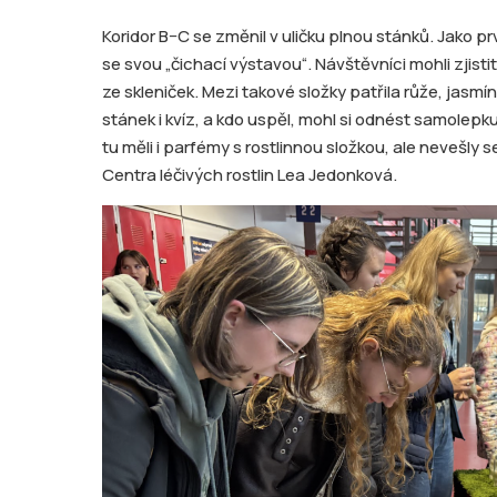
Koridor B–C se změnil v uličku plnou stánků. Jako pr
se svou „čichací výstavou“. Návštěvníci mohli zjistit
ze skleniček. Mezi takové složky patřila růže, jasm
stánek i kvíz, a kdo uspěl, mohl si odnést samole
tu měli i parfémy s rostlinnou složkou, ale neveš
Centra léčivých rostlin Lea Jedonková.