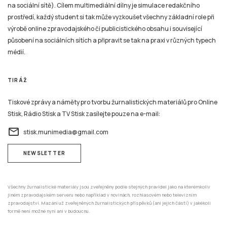
na sociální sítě). Cílem multimediální dílny je simulace redakčního
prostředí, každý student si tak může vyzkoušet všechny základní role při
výrobě online zpravodajského či publicistického obsahu i související
působení na sociálních sítích a připravit se tak na praxi v různých typech
médií.
TIRÁŽ
Tiskové zprávy a náměty pro tvorbu žurnalistických materiálů pro Online
Stisk, Rádio Stisk a TV Stisk zasílejte pouze na e-mail:
email
stisk.munimedia@gmail.com
NEWSLETTER
Všechny žurnalistické materiály jsou zveřejněny podle stejných pravidel jako na kterémkoliv
jiném zpravodajském serveru nebo například v novinách, rozhlasovém nebo televizním
zpravodajství. Mazání už zveřejněných žurnalistických příspěvků (ani jejich částí) v jakékoli
formě není možné nyní ani v budoucnu.