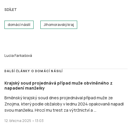
SDÍLET
domácí násilí
Jihomoravský kraj
Lucia Farkašová
DALŠÍ ČLÁNKY O DOMÁCÍ NÁSILÍ
Krajský soud projednává případ muže obviněného z
napadení manželky
Brněnský krajský soud dnes projednával případ muže ze
Znojma, který podle obžaloby v lednu 2024 opakovaně napadl
svou manželku. Hrozí mu trest za výtržnictví a ...
12. března 2025 • 13:03