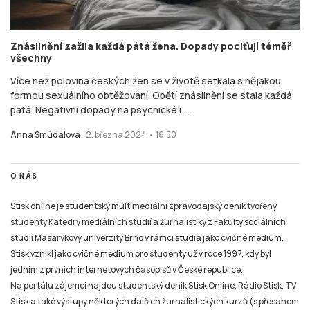
Znásilnění zažila každá pátá žena. Dopady pociťují téměř
všechny
Více než polovina českých žen se v životě setkala s nějakou
formou sexuálního obtěžování. Obětí znásilnění se stala každá
pátá. Negativní dopady na psychické i ...
Anna Smúdalová
2. března 2024 • 16:50
O NÁS
Stisk online je studentský multimediální zpravodajský deník tvořený
studenty Katedry mediálních studií a žurnalistiky z Fakulty sociálních
studií Masarykovy univerzity Brno v rámci studia jako cvičné médium.
Stisk vznikl jako cvičné médium pro studenty už v roce 1997, kdy byl
jedním z prvních internetových časopisů v České republice.
Na portálu zájemci najdou studentský deník Stisk Online, Rádio Stisk, TV
Stisk a také výstupy některých dalších žurnalistických kurzů (s přesahem