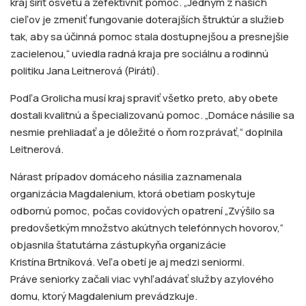
kraj šíriť osvetu a zefektívniť pomoc. „Jedným z našich
cieľov je zmeniť fungovanie doterajších štruktúr a služieb
tak, aby sa účinná pomoc stala dostupnejšou a presnejšie
zacielenou,“ uviedla radná kraja pre sociálnu a rodinnú
politiku Jana Leitnerová (Piráti).
Podľa Grolicha musí kraj spraviť všetko preto, aby obete
dostali kvalitnú a špecializovanú pomoc. „Domáce násilie sa
nesmie prehliadať a je dôležité o ňom rozprávať,“ doplnila
Leitnerová.
Nárast prípadov domáceho násilia zaznamenala
organizácia Magdalenium, ktorá obetiam poskytuje
odbornú pomoc, počas covidových opatrení „Zvýšilo sa
predovšetkým množstvo akútnych telefónnych hovorov,“
objasnila štatutárna zástupkyňa organizácie
Kristína Brtníková. Veľa obetí je aj medzi seniormi.
Práve seniorky začali viac vyhľadávať služby azylového
domu, ktorý Magdalenium prevádzkuje.