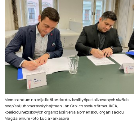
Memorandum na prijatie štandardov kvality špecializovaných služieb
podpísal juhomoravský hajtman Ján Grolich spolu s firmou IKEA,
koalíciou neziskových organizácií NeNa a brnenskou organizáciou
Magdalenium Foto: Lucia Farkašová