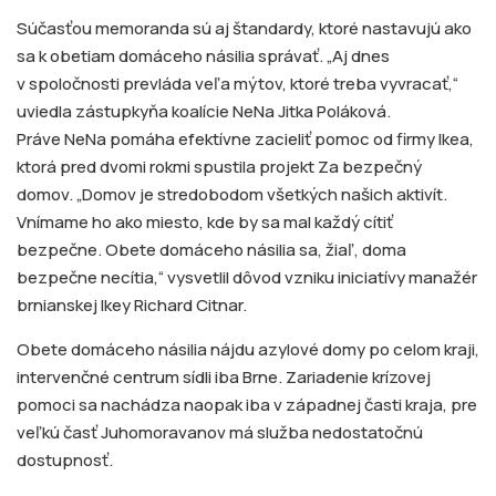
Súčasťou memoranda sú aj štandardy, ktoré nastavujú ako
sa k obetiam domáceho násilia správať. „Aj dnes
v spoločnosti prevláda veľa mýtov, ktoré treba vyvracať,“
uviedla zástupkyňa koalície NeNa Jitka Poláková.
Práve NeNa pomáha efektívne zacieliť pomoc od firmy Ikea,
ktorá pred dvomi rokmi spustila projekt Za bezpečný
domov. „Domov je stredobodom všetkých našich aktivít.
Vnímame ho ako miesto, kde by sa mal každý cítiť
bezpečne. Obete domáceho násilia sa, žiaľ, doma
bezpečne necítia,“ vysvetlil dôvod vzniku iniciatívy manažér
brnianskej Ikey Richard Citnar.
Obete domáceho násilia nájdu azylové domy po celom kraji,
intervenčné centrum sídli iba Brne. Zariadenie krízovej
pomoci sa nachádza naopak iba v západnej časti kraja, pre
veľkú časť Juhomoravanov má služba nedostatočnú
dostupnosť.