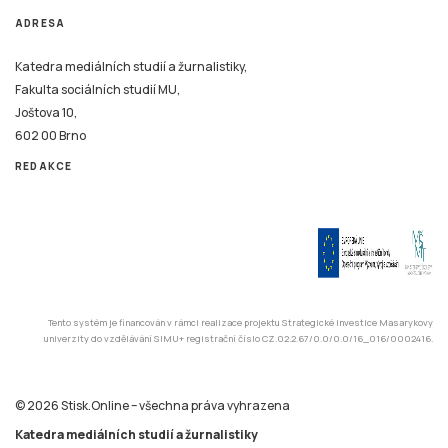
ADRESA
Katedra mediálních studií a žurnalistiky,
Fakulta sociálních studií MU,
Joštova 10,
602 00 Brno
REDAKCE
Tento systém je financován v rámci realizace projektu Strategické investice Masarykovy
univerzity do vzdělávání SIMU+ registrační číslo CZ.02.2.67/0.0/0.0/16_016/0002416.
© 2026 Stisk.Online – všechna práva vyhrazena
Katedra mediálních studií a žurnalistiky