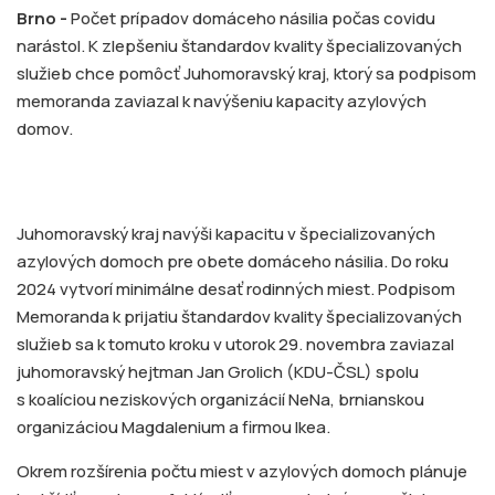
Brno -
Počet prípadov domáceho násilia počas covidu
narástol. K zlepšeniu štandardov kvality špecializovaných
služieb chce pomôcť Juhomoravský kraj, ktorý sa podpisom
memoranda zaviazal k navýšeniu kapacity azylových
domov.
Juhomoravský kraj navýši kapacitu v špecializovaných
azylových domoch pre obete domáceho násilia. Do roku
2024 vytvorí minimálne desať rodinných miest. Podpisom
Memoranda k prijatiu štandardov kvality špecializovaných
služieb sa k tomuto kroku v utorok 29. novembra zaviazal
juhomoravský hejtman Jan Grolich (KDU-ČSL) spolu
s koalíciou neziskových organizácií NeNa, brnianskou
organizáciou Magdalenium a firmou Ikea.
Okrem rozšírenia počtu miest v azylových domoch plánuje