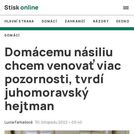
HLAVNÍ STRANA
DOMÁCÍ
ZAHRANIČÍ
NÁZORY
EKONOMI
search
DOMÁCÍ
#
MUNI
Domácemu násiliu
#
Brno
chcem venovať viac
#
volby
pozornosti, tvrdí
login
PŘIHLÁSIT SE
juhomoravský
Zapomněli jste heslo?
Založit nový účet
hejtman
Lucia Farkašová
30. listopadu 2022 • 09:40