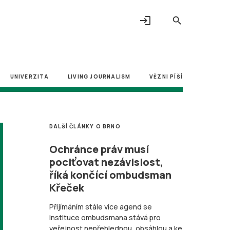
login
search
UNIVERZITA
LIVING JOURNALISM
VĚZNI PÍŠÍ
DALŠÍ ČLÁNKY O BRNO
Ochránce práv musí
pociťovat nezávislost,
říká končící ombudsman
Křeček
Přijímáním stále více agend se
instituce ombudsmana stává pro
veřejnost nepřehlednou, obsáhlou a ke