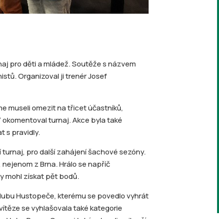
rnaj pro děti a mládež. Soutěže s názvem
stů. Organizoval ji trenér Josef
me museli omezit na třicet účastníků,
“ okomentoval turnaj. Akce byla také
 s pravidly.
í turnaj, pro další zahájení šachové sezóny.
, nejenom z Brna. Hrálo se napříč
y mohl získat pět bodů.
lubu Hustopeče, kterému se povedlo vyhrát
vítěze se vyhlašovala také kategorie