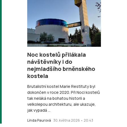
Noc kostelů přilákala
návštěvníky i do
nejmladšího brněnského
kostela
Brutalistní kostel Marie Restituty byl
dokončen v roce 2020. Při Noci kostelů
tak neláká na bohatou historii a
velkolepou architekturu, ale ukazuje,
jak vypadá ...
Linda Paurová
30. května 2026 • 20:43