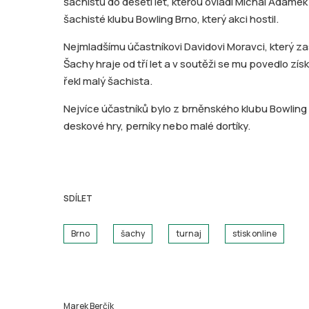
šachistů do deseti let, kterou ovládl Michal Adámek 
šachisté klubu Bowling Brno, který akci hostil.
Nejmladšímu účastníkovi Davidovi Moravci, který za
Šachy hraje od tří let a v soutěži se mu povedlo získ
řekl malý šachista.
Nejvíce účastníků bylo z brněnského klubu Bowling 
deskové hry, perníky nebo malé dortíky.
SDÍLET
Brno
šachy
turnaj
stisk online
Marek Berčík