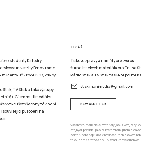
TIRÁŽ
vořený studenty Katedry
Tiskové zprávy a náměty pro tvorbu
sarykovy univerzity Brno v rámci
žurnalistických materiálů pro Online St
studenty už v roce 1997, kdy byl
Rádio Stisk a TV Stisk zasílejte pouze n
email
stisk.munimedia@gmail.com
 Stisk, TV Stisk a také výstupy
ní sítě). Cílem multimediální
může vyzkoušet všechny základní
NEWSLETTER
 i související působení na
dií.
Všechny žurnalistické materiály jsou zveřejněny po
stejných pravidel jako na kterémkoliv jiném zprav
serveru nebo například v novinách, rozhlasovém neb
televizním zpravodajství. Mazání už zveřejněných