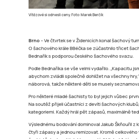
Vítězové si odnesli ceny. Foto: Marek Berčík
Brno
– Ve čtvrtek se v Židenicích konal šachový tu
O šachového krále BBéčka se zúčastnilo třicet šachi
Bednařík s podporou českého šachového svazu.
Podle Bednaříka se vše velmi vydařilo. „Kapacitu js
abychom zvládli společně dohlížet na všechny hry,
náborová, takže některé děti se musely seznamovat
Pro některé mladé šachisty to byl jejich vůbec prvn
Na soutěž přijeli účastníci z devíti šachových klubů
kategoriemi. Každý hrál pět zápasů, maximálně ted
Výslednému bodování dominoval Jakub Škňouřil z k
čtyři zápasy a jednou remizovat. Kromě celkového 