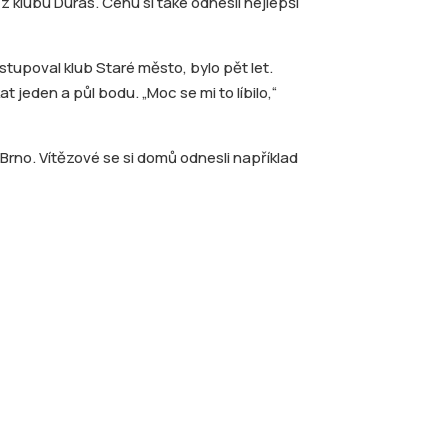
z klubu Duras. Cenu si také odnesli nejlepší
stupoval klub Staré město, bylo pět let.
at jeden a půl bodu. „Moc se mi to líbilo,“
Brno. Vítězové se si domů odnesli například