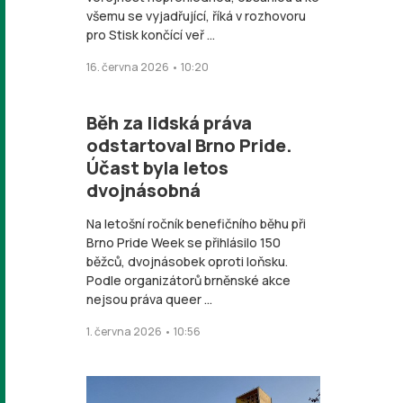
všemu se vyjadřující, říká v rozhovoru
pro Stisk končící veř ...
16. června 2026 • 10:20
Běh za lidská práva
odstartoval Brno Pride.
Účast byla letos
dvojnásobná
Na letošní ročník benefičního běhu při
Brno Pride Week se přihlásilo 150
běžců, dvojnásobek oproti loňsku.
Podle organizátorů brněnské akce
nejsou práva queer ...
1. června 2026 • 10:56