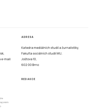
ADRESA
Katedra mediálních studií a žurnalistiky,
isk,
Fakulta sociálních studií MU,
a e-mail:
Joštova 10,
602 00 Brno
REDAKCE
dle
odajském
o