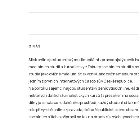
O NÁS
Stisk online je studentský multimediální zpravodajský deník t
mediálních studií a žurnalistiky z Fakulty sociálních studií Ma
studia jako cvičné médium. Stisk vznikl jako cvičné médium pro 
jedním z prvních internetových časopisů v České republice.
Na portálu zájemci najdou studentský deník Stisk Online, Rádio
některých dalších žurnalistických kurzů (s přesahem na sociál
dílny je simulace redakčního prostředí, každý student si tak 
role při výrobě online zpravodajského či publicistického obsahu
sociálních sítích a připravit se tak na praxi v různých typech mé