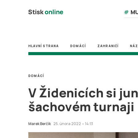
#
MU
HLAVNÍ STRANA
DOMÁCÍ
ZAHRANIČÍ
NÁ
DOMÁCÍ
V Židenicích si jun
šachovém turnaji
Marek Berčík
25. února 2022 • 14:13