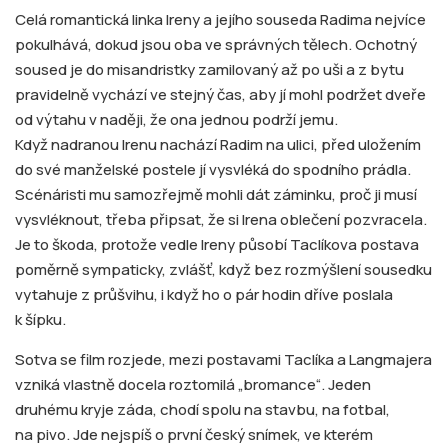
Celá romantická linka Ireny a jejího souseda Radima nejvíce
pokulhává, dokud jsou oba ve správných tělech. Ochotný
soused je do misandristky zamilovaný až po uši a z bytu
pravidelně vychází ve stejný čas, aby jí mohl podržet dveře
od výtahu v naději, že ona jednou podrží jemu.
Když nadranou Irenu nachází Radim na ulici, před uložením
do své manželské postele jí vysvléká do spodního prádla.
Scénáristi mu samozřejmě mohli dát záminku, proč ji musí
vysvléknout, třeba připsat, že si Irena oblečení pozvracela.
Je to škoda, protože vedle Ireny působí Taclíkova postava
poměrně sympaticky, zvlášť, když bez rozmýšlení sousedku
vytahuje z průšvihu, i když ho o pár hodin dříve poslala
k šípku.
Sotva se film rozjede, mezi postavami Taclíka a Langmajera
vzniká vlastně docela roztomilá „bromance“. Jeden
druhému kryje záda, chodí spolu na stavbu, na fotbal,
na pivo. Jde nejspíš o první český snímek, ve kterém