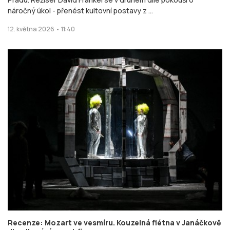
náročný úkol - přenést kultovní postavy z ...
12. května 2026 • 11:40
Recenze: Mozart ve vesmíru. Kouzelná flétna v Janáčkově