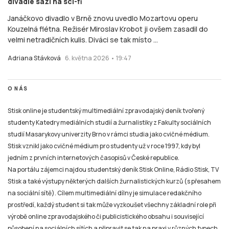
divadle sází na sci-fi
Janáčkovo divadlo v Brně znovu uvedlo Mozartovu operu
Kouzelná flétna. Režisér Miroslav Krobot ji ovšem zasadil do
velmi netradičních kulis. Diváci se tak místo ...
Adriana Stávková
6. května 2026 • 19:47
O NÁS
Stisk online je studentský multimediální zpravodajský deník tvořený
studenty Katedry mediálních studií a žurnalistiky z Fakulty sociálních
studií Masarykovy univerzity Brno v rámci studia jako cvičné médium.
Stisk vznikl jako cvičné médium pro studenty už v roce 1997, kdy byl
jedním z prvních internetových časopisů v České republice.
Na portálu zájemci najdou studentský deník Stisk Online, Rádio Stisk, TV
Stisk a také výstupy některých dalších žurnalistických kurzů (s přesahem
na sociální sítě). Cílem multimediální dílny je simulace redakčního
prostředí, každý student si tak může vyzkoušet všechny základní role při
výrobě online zpravodajského či publicistického obsahu i související
působení na sociálních sítích a připravit se tak na praxi v různých typech