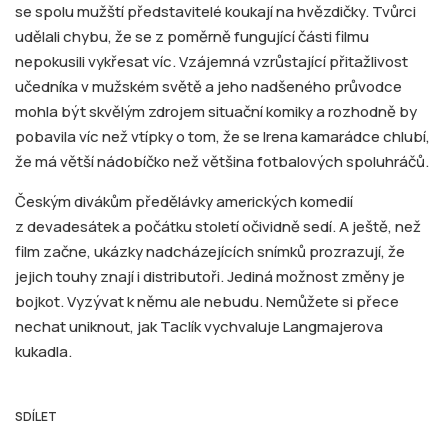
se spolu mužští představitelé koukají na hvězdičky. Tvůrci
udělali chybu, že se z poměrně fungující části filmu
nepokusili vykřesat víc. Vzájemná vzrůstající přitažlivost
učedníka v mužském světě a jeho nadšeného průvodce
mohla být skvělým zdrojem situační komiky a rozhodně by
pobavila víc než vtípky o tom, že se Irena kamarádce chlubí,
že má větší nádobíčko než většina fotbalových spoluhráčů.
Českým divákům předělávky amerických komedií
z devadesátek a počátku století očividně sedí. A ještě, než
film začne, ukázky nadcházejících snímků prozrazují, že
jejich touhy znají i distributoři. Jediná možnost změny je
bojkot. Vyzývat k němu ale nebudu. Nemůžete si přece
nechat uniknout, jak Taclík vychvaluje Langmajerova
kukadla.
SDÍLET