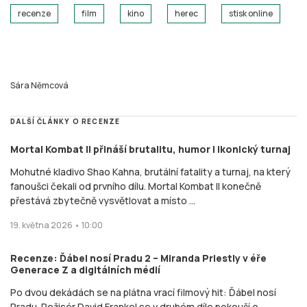
recenze
film
kino
herec
stisk online
Sára Němcová
DALŠÍ ČLÁNKY O RECENZE
Mortal Kombat II přináší brutalitu, humor i ikonický turnaj
Mohutné kladivo Shao Kahna, brutální fatality a turnaj, na který
fanoušci čekali od prvního dílu. Mortal Kombat II konečně
přestává zbytečně vysvětlovat a místo ...
19. května 2026 • 10:00
Recenze: Ďábel nosí Pradu 2 – Miranda Priestly v éře
Generace Z a digitálních médií
Po dvou dekádách se na plátna vrací filmový hit: Ďábel nosí
Pradu. Režisér David Frankel se v druhém díle pokouší o