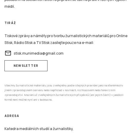
médií.
TIRÁŽ
Tiskové zprávy a náměty pro tvorbu žurnalistických materiálů pro Online
Stisk, Rádio Stisk a TV Stisk zasílejte pouze na e-mail:
email
stisk.munimedia@gmail.com
NEWSLETTER
Všechny žurnalistické materiály jsou zveřejněny podle stejných pravidel jako na kterémkoliv
jiném zpravodajském serveru nebo například v novinách, rozhlasovém nebo televizním
zpravodajství. Mazání už zveřejněných žurnalistických příspěvků (ani jejich částí) v jakékoli
formě není možné nyní ani v budoucnu.
ADRESA
Katedra mediálních studií a žurnalistiky,