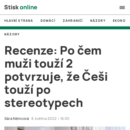
HLAVNÍ STRANA
DOMÁCÍ
ZAHRANIČÍ
NÁZORY
EKONOMI
search
NÁZORY
#
MUNI
Recenze: Po čem
#
Brno
muži touží 2
#
volby
potvrzuje, že Češi
login
PŘIHLÁSIT SE
touží po
Zapomněli jste heslo?
Založit nový účet
stereotypech
Sára Němcová
8. května 2022 • 16:00