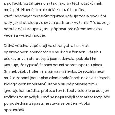
pak Taclík roztahuje nohy tak, jako by těch ptáčků měli
muži pět. Hlavně film ale dělá z mužů blbečky,
když Langmajer mužským figurám uděluje zcela revoluční
rady, jak si škraloupy u svých partnerek vyžehlit. Třeba že je
dobré občas koupit kytku, připravit pro ně romantickou
večeři a vyslechnout je.
Drtivá většina vtipů stojí na ohraných a tisíckrát
opakovaných anekdotách o mužích a ženách. Většinu
očekávaných stereotypů jsem odzívala, pak ale film
ukazuje, že typická ženská neumí nabrat lopatou písek.
Snímek však chvílemi naráží na myšlenku, že rozdíly mezi
muži a ženami jsou spíše dílem společnosti než skutečných
biologických imperativů. Irena v druhé polovině filmu
ignoruje kamarádku, protože ten fotbal v telce je přece jen
trošičku zajímavější. Když se nejdrsnější fotbalista rozpláče
po posledním zápasu, nestává se terčem vtípků
spoluhráčů.