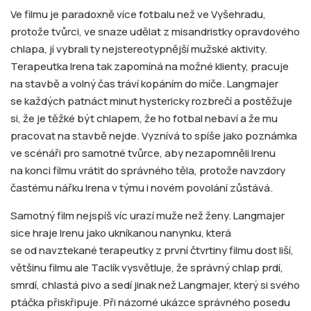
Ve filmu je paradoxně více fotbalu než ve Vyšehradu,
protože tvůrci, ve snaze udělat z misandristky opravdového
chlapa, jí vybrali ty nejstereotypnější mužské aktivity.
Terapeutka Irena tak zapomíná na možné klienty, pracuje
na stavbě a volný čas tráví kopáním do míče. Langmajer
se každých patnáct minut hystericky rozbrečí a postěžuje
si, že je těžké být chlapem, že ho fotbal nebaví a že mu
pracovat na stavbě nejde. Vyznívá to spíše jako poznámka
ve scénáři pro samotné tvůrce, aby nezapomněli Irenu
na konci filmu vrátit do správného těla, protože navzdory
častému nářku Irena v týmu i novém povolání zůstává.
Samotný film nejspíš víc urazí muže než ženy. Langmajer
sice hraje Irenu jako ukníkanou nanynku, která
se od navztekané terapeutky z první čtvrtiny filmu dost liší,
většinu filmu ale Taclík vysvětluje, že správný chlap prdí,
smrdí, chlastá pivo a sedí jinak než Langmajer, který si svého
ptáčka přiskřipuje. Při názorné ukázce správného posedu