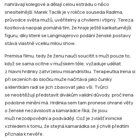
nahrávají kolegové a dělají celou estrádu o něco
snesitelnější. Marek Taclík je v roličce souseda Radima,
průvodce světa mužů, uvěřitelný a chvílemi i vtipný. Tereza
Kostková naopak pomáhá tím, že hraje ještě karikaturnější
figuru, díky které se Langmajerovo podání ženské postavy
stává vlastně vcelku milou show.
Premisa filmu, tedy že ženu naučí soucítit s muži pouze to,
když se sama ocitne v mužském těle, vyžaduje udělat
z hlavní hrdinky zatvrzelou misandristku. Terapeutka Irena si
při sezeních do bločku muže načrtává jako čuníky
a klientkám radí se jich zbavovat jako vší. Tvůrci
se neobtěžují představit divákům validní důvody, proč Irena
podobné mínění má. Hrdinka sem tam pronese ohrané věty
o ženské nezávislosti a kamarádce říká, že jsou
muži nezodpovědní a podvádějí. Což je zvlášť ironické
vzhledem k tomu, že stejná kamarádka se jí chvíli předtím
přiznala k nevěře.