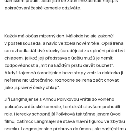
dámském prádle. Jestli jste se zatím nezasmáli, nejspíš
pokračování české komedie odzíváte.
Každý má občas mizerný den. Málokdo ho ale zakončí
v posteli souseda, a navíc ve zcela novém těle. Opilá Irena
se rozhodla dát dvě stovky čarodějnici za splnění přání být
chlapem, jelikož její představa o údělu mužů je nemít
zodpovědnost a „mít na každým prstu devět buchet“.
A když tajemná čarodějnice beze stopy zmizí a doktorka jí
neřekne nic užitečného, rozhodne se Irena začít chovat
jako „správný český chlap“.
Jiří Langmajer se s Annou Polívkovou vrátili do volného
pokračování české komedie, tentokrát si ovšem prohodili
role. Herecky schopnější Polívková tak táhne jenom úvod
filmu, zatímco Langmajer se stává hlavní figurou ve zbytku
snímku. Langmajer sice přehrává do úmoru, ale naštěstí mu