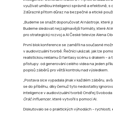
využívat umělou inteligenci správně a efektivně, s c
Zdůraznil přitom důraz na bezpečné a etické použí
„Budeme se snažit doporučovat AI nástroje, které js
Budeme sledovat nejzajímavější formáty, které AI im
pro strategický rozvoj a AI České televize Alena O
První blok konference se zaměřil na současné možno
v audiovizuální tvorbě. Řečníci ukázali, jak lze pom
realistickou reklamu či fantasy scénu s drakem – a 
přístupy: od generování celého videa na jeden př
popisů záběrů pro větší kontrolu nad výsledkem.
„Postava sice vypadala jinak v každém záběru, avšak
se do příběhu, díky čemuž tyto nedostatky ignorova
inteligence v audiovizuální tvorbě Ondřej Svoboda 
Oráč influencer
, které vytvořil s pomocí AI.
Diskutovalo se o praktických výhodách – rychlosti, e