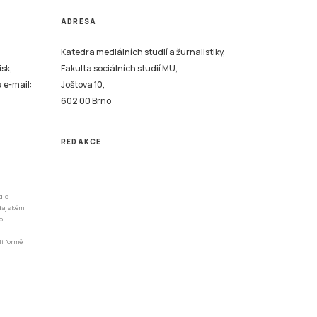
ADRESA
Katedra mediálních studií a žurnalistiky,
isk,
Fakulta sociálních studií MU,
a e-mail:
Joštova 10,
602 00 Brno
REDAKCE
dle
odajském
o
li formě