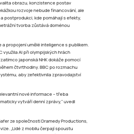
kvalita obrazu, konzistence postav
překážkou rozvoje nebude financování, ale
mě a postprodukci, kde pomáhají s efekty,
metrážní tvorba zůstává doménou
a propojení umělé inteligence s publikem.
 využila AI při olympijských hrách
ch, zatímco japonská NHK dokáže pomocí
t během čtvrthodiny. BBC po rozmachu
ystému, aby zefektivnila zpravodajství
elevantní nové informace – třeba
tomaticky vytváří denní zprávy,“ uvedl
Šafer ze společnosti Dramedy Productions,
vize. „Lidé z mobilu čerpají spoustu