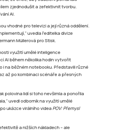
ílem zjednodušit a zefektivnit tvorbu.
vání AI.
ou vhodné pro televizi a její různá oddělení.
plementují,“ uvedla ředitelka divize
bermann Müllerová pro Stisk.
sti využití umělé inteligence
ocí AI během několika hodin vytvořit
to i na běžném notebooku. Představili různé
íkaz až po kombinaci scénáře a přesných
 polovina lidí si toho nevšimla a ponořila
la,“ uvedl odborník na využití umělé
po ukázce virálního videa
POV: Přemysl
fektivitě a nižších nákladech – ale