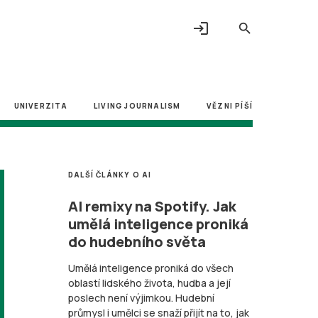
login
search
UNIVERZITA
LIVING JOURNALISM
VĚZNI PÍŠÍ
DALŠÍ ČLÁNKY O AI
AI remixy na Spotify. Jak
umělá inteligence proniká
do hudebního světa
Umělá inteligence proniká do všech
oblastí lidského života, hudba a její
poslech není výjimkou. Hudební
průmysl i umělci se snaží přijít na to, jak