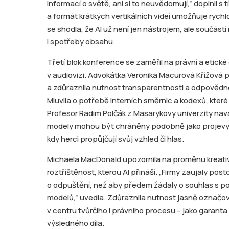
informací o světě, ani si to neuvědomují,“ doplnil s 
a formát krátkých vertikálních videí umožňuje rych
se shodla, že AI už není jen nástrojem, ale součástí
i spotřeby obsahu.
Třetí blok konference se zaměřil na právní a etické
v audiovizi. Advokátka Veronika Macurová Křížová p
a zdůraznila nutnost transparentnosti a odpovědn
Mluvila o potřebě interních směrnic a kodexů, které 
Profesor Radim Polčák z Masarykovy univerzity nav
modely mohou být chráněny podobně jako projevy 
kdy herci propůjčují svůj vzhled či hlas.
Michaela MacDonald upozornila na proměnu kreativi
roztříštěnost, kterou AI přináší. „Firmy zaujaly pos
o odpuštění, než aby předem žádaly o souhlas s pou
modelů,“ uvedla. Zdůraznila nutnost jasně označo
v centru tvůrčího i právního procesu – jako garant
výsledného díla.