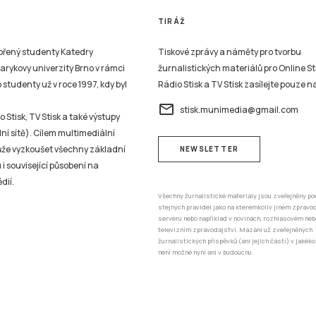
TIRÁŽ
vořený studenty Katedry
Tiskové zprávy a náměty pro tvorbu
sarykovy univerzity Brno v rámci
žurnalistických materiálů pro Online St
studenty už v roce 1997, kdy byl
Rádio Stisk a TV Stisk zasílejte pouze n
email
stisk.munimedia@gmail.com
 Stisk, TV Stisk a také výstupy
ní sítě). Cílem multimediální
může vyzkoušet všechny základní
NEWSLETTER
 i související působení na
dií.
Všechny žurnalistické materiály jsou zveřejněny po
stejných pravidel jako na kterémkoliv jiném zprav
serveru nebo například v novinách, rozhlasovém neb
televizním zpravodajství. Mazání už zveřejněných
žurnalistických příspěvků (ani jejich částí) v jakéko
není možné nyní ani v budoucnu.