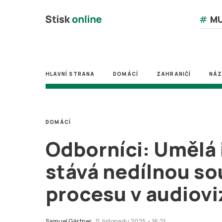
#
MU
HLAVNÍ STRANA
DOMÁCÍ
ZAHRANIČÍ
NÁ
DOMÁCÍ
Odborníci: Umělá 
stává nedílnou so
procesu v audiovi
Samuel Gärtner
11. listopadu 2025 • 16:21