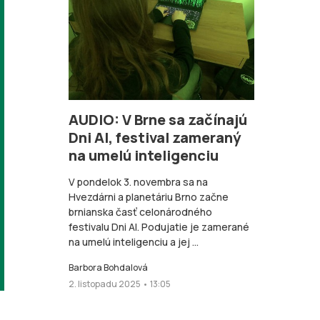
AUDIO: V Brne sa začínajú
Dni AI, festival zameraný
na umelú inteligenciu
V pondelok 3. novembra sa na
Hvezdárni a planetáriu Brno začne
brnianska časť celonárodného
festivalu Dni AI. Podujatie je zamerané
na umelú inteligenciu a jej ...
Barbora Bohdalová
2. listopadu 2025 • 13:05