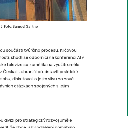
25. Foto: Samuel Gärtner
nou součástí tvůrčího procesu. Klíčovou
osti, shodli se odborníci na konferenci AI v
ké televize se zaměřila na využití umělé
z Česka i zahraničí představili praktické
ahu, diskutovali o jejím vlivu na nové
právních otázkách spojených s jejím
u divizi pro strategický rozvoj umělé
uvedl, že chce, aby oddělení pomáhalo