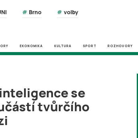
NI
#
Brno
#
volby
ZORY
EKONOMIKA
KULTURA
SPORT
ROZHOVORY
inteligence se
učástí tvůrčího
zi