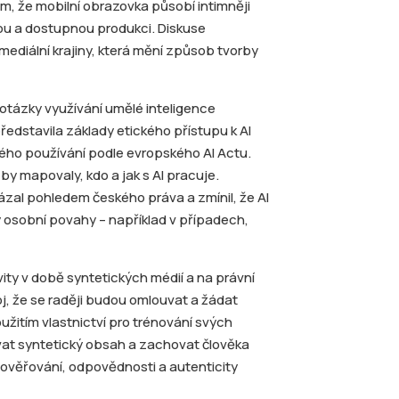
tím, že mobilní obrazovka působí intimněji
lou a dostupnou produkci. Diskuse
 mediální krajiny, která mění způsob tvorby
 otázky využívání umělé inteligence
ředstavila základy etického přístupu k AI
ého používání podle evropského AI Actu.
by mapovaly, kdo a jak s AI pracuje.
ázal pohledem českého práva a zmínil, že AI
osobní povahy – například v případech,
ty v době syntetických médií a na právní
toj, že se raději budou omlouvat a žádat
žitím vlastnictví pro trénování svých
vat syntetický obsah a zachovat člověka
a ověřování, odpovědnosti a autenticity