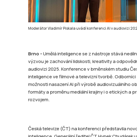
Moderátor Vladimír Piskala uvádí konferenci AI v audiovizi 20
Brno -
Umělá inteligence se z nástroje stává nedíl
výzvou je zachování lidskosti, kreativity a odpovědn
audiovizi 2025. Konference v brněnském studiu Čes
inteligence ve filmové a televizní tvorbě. Odborníci 
možnosti nasazení AI při výrobě audiovizuálního obs
formáty a proměnu mediální krajiny i o etických a 
rozvojem.
Česká televize (ČT) na konferenci představila novo
inteligence. Generální ředitel ČT Hynek Chudárek 