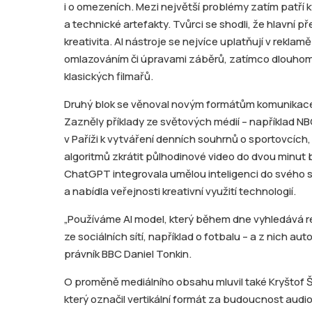
i o omezeních. Mezi největší problémy zatím patří 
a technické artefakty. Tvůrci se shodli, že hlavní 
kreativita. AI nástroje se nejvíce uplatňují v rekla
omlazováním či úpravami záběrů, zatímco dlouho
klasických filmařů.
Druhý blok se věnoval novým formátům komunikace 
Zazněly příklady ze světových médií – například NBC
v Paříži k vytváření denních souhrnů o sportovcí
algoritmů zkrátit půlhodinové video do dvou minu
ChatGPT integrovala umělou inteligenci do svého s
a nabídla veřejnosti kreativní využití technologií.
„Používáme AI model, který během dne vyhledává r
ze sociálních sítí, například o fotbalu – a z nich au
právník BBC Daniel Tonkin.
O proměně mediálního obsahu mluvil také Kryštof 
který označil vertikální formát za budoucnost audio