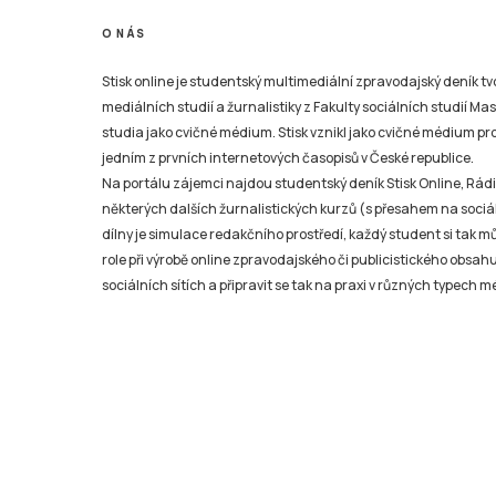
O NÁS
Stisk online je studentský multimediální zpravodajský deník t
mediálních studií a žurnalistiky z Fakulty sociálních studií Ma
studia jako cvičné médium. Stisk vznikl jako cvičné médium pro 
jedním z prvních internetových časopisů v České republice.
Na portálu zájemci najdou studentský deník Stisk Online, Rádio
některých dalších žurnalistických kurzů (s přesahem na sociál
dílny je simulace redakčního prostředí, každý student si tak 
role při výrobě online zpravodajského či publicistického obsahu
sociálních sítích a připravit se tak na praxi v různých typech mé