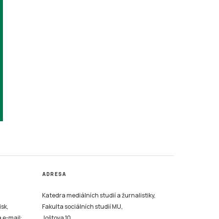
ADRESA
Katedra mediálních studií a žurnalistiky,
isk,
Fakulta sociálních studií MU,
a e-mail:
Joštova 10,