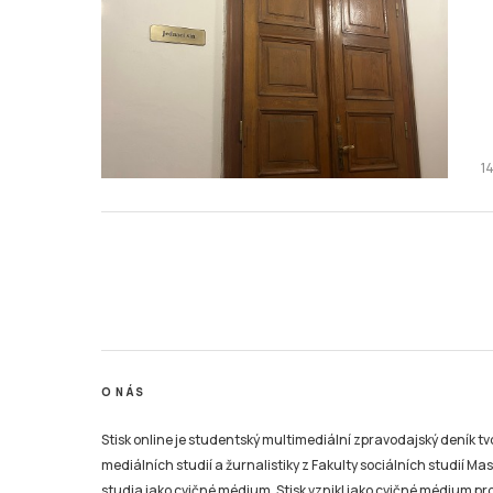
1
O NÁS
Stisk online je studentský multimediální zpravodajský deník t
mediálních studií a žurnalistiky z Fakulty sociálních studií Ma
studia jako cvičné médium. Stisk vznikl jako cvičné médium pro 