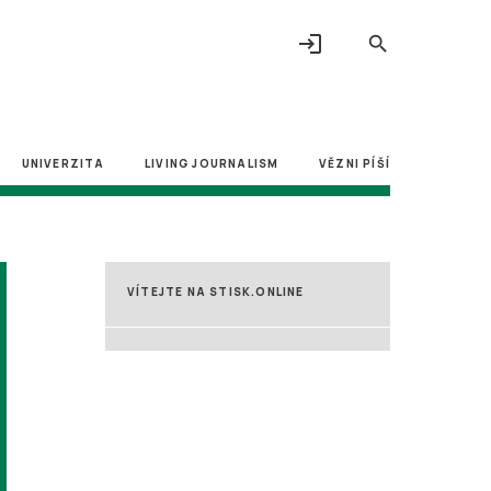
login
search
UNIVERZITA
LIVING JOURNALISM
VĚZNI PÍŠÍ
VÍTEJTE NA STISK.ONLINE