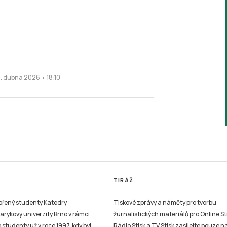
4. dubna 2026 • 18:10
TIRÁŽ
vořený studenty Katedry
Tiskové zprávy a náměty pro tvorbu
sarykovy univerzity Brno v rámci
žurnalistických materiálů pro Online St
studenty už v roce 1997, kdy byl
Rádio Stisk a TV Stisk zasílejte pouze n