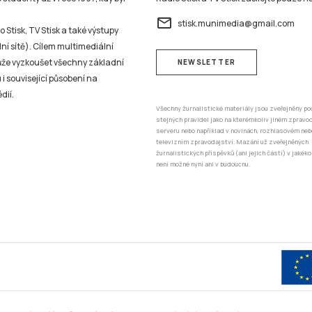
email
stisk.munimedia@gmail.com
 Stisk, TV Stisk a také výstupy
ní sítě). Cílem multimediální
může vyzkoušet všechny základní
NEWSLETTER
 i související působení na
dií.
Všechny žurnalistické materiály jsou zveřejněny po
stejných pravidel jako na kterémkoliv jiném zprav
serveru nebo například v novinách, rozhlasovém neb
televizním zpravodajství. Mazání už zveřejněných
žurnalistických příspěvků (ani jejich částí) v jakéko
není možné nyní ani v budoucnu.