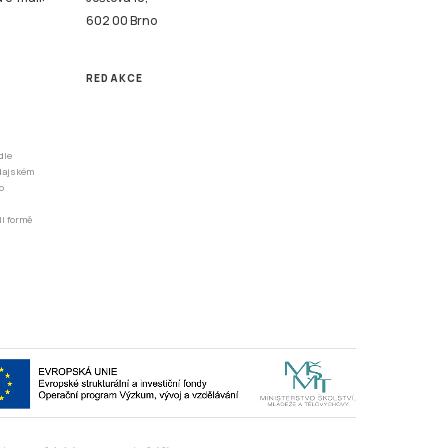
602 00 Brno
REDAKCE
dle
odajském
o
li formě