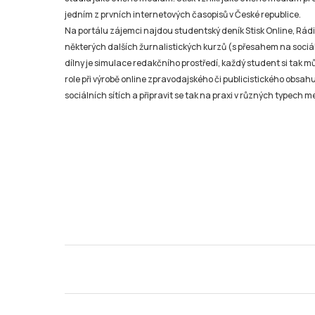
jedním z prvních internetových časopisů v České republice.
Na portálu zájemci najdou studentský deník Stisk Online, Rádio
některých dalších žurnalistických kurzů (s přesahem na sociál
dílny je simulace redakčního prostředí, každý student si tak 
role při výrobě online zpravodajského či publicistického obsahu
sociálních sítích a připravit se tak na praxi v různých typech mé