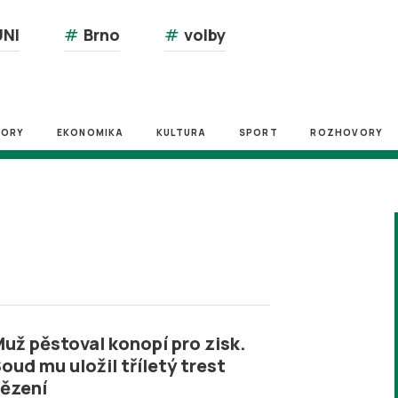
NI
#
Brno
#
volby
ZORY
EKONOMIKA
KULTURA
SPORT
ROZHOVORY
už pěstoval konopí pro zisk.
oud mu uložil tříletý trest
ězení