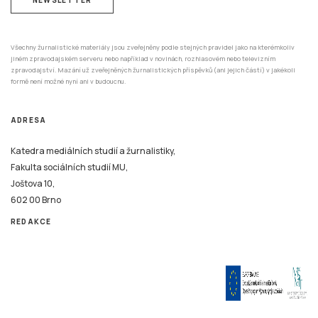
Všechny žurnalistické materiály jsou zveřejněny podle stejných pravidel jako na kterémkoliv
jiném zpravodajském serveru nebo například v novinách, rozhlasovém nebo televizním
zpravodajství. Mazání už zveřejněných žurnalistických příspěvků (ani jejich částí) v jakékoli
formě není možné nyní ani v budoucnu.
ADRESA
Katedra mediálních studií a žurnalistiky,
Fakulta sociálních studií MU,
Joštova 10,
602 00 Brno
REDAKCE