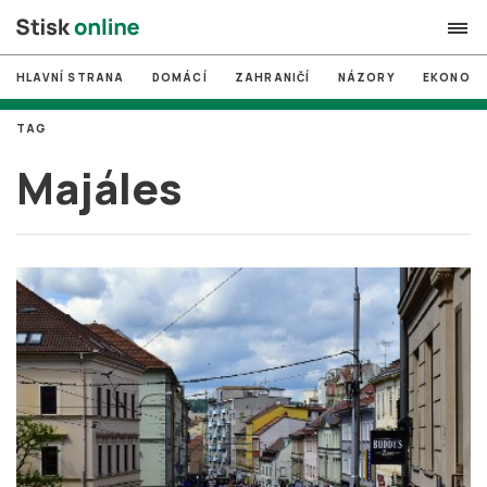
HLAVNÍ STRANA
DOMÁCÍ
ZAHRANIČÍ
NÁZORY
EKONOMI
search
TAG
#
MUNI
Majáles
#
Brno
#
volby
login
PŘIHLÁSIT SE
Zapomněli jste heslo?
Založit nový účet