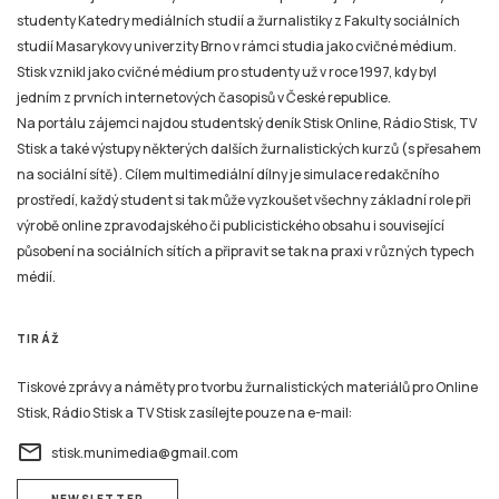
studenty Katedry mediálních studií a žurnalistiky z Fakulty sociálních
studií Masarykovy univerzity Brno v rámci studia jako cvičné médium.
Stisk vznikl jako cvičné médium pro studenty už v roce 1997, kdy byl
jedním z prvních internetových časopisů v České republice.
Na portálu zájemci najdou studentský deník Stisk Online, Rádio Stisk, TV
Stisk a také výstupy některých dalších žurnalistických kurzů (s přesahem
na sociální sítě). Cílem multimediální dílny je simulace redakčního
prostředí, každý student si tak může vyzkoušet všechny základní role při
výrobě online zpravodajského či publicistického obsahu i související
působení na sociálních sítích a připravit se tak na praxi v různých typech
médií.
TIRÁŽ
Tiskové zprávy a náměty pro tvorbu žurnalistických materiálů pro Online
Stisk, Rádio Stisk a TV Stisk zasílejte pouze na e-mail:
email
stisk.munimedia@gmail.com
NEWSLETTER