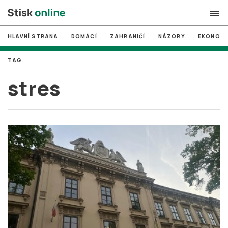
HLAVNÍ STRANA
DOMÁCÍ
ZAHRANIČÍ
NÁZORY
EKONOMI
search
TAG
#
MUNI
stres
#
Brno
#
volby
login
PŘIHLÁSIT SE
Zapomněli jste heslo?
Založit nový účet