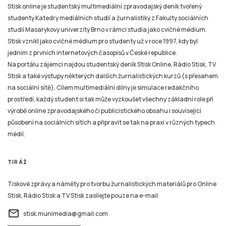
Stisk online je studentský multimediální zpravodajský deník tvořený
studenty Katedry mediálních studií a žurnalistiky z Fakulty sociálních
studií Masarykovy univerzity Brno v rámci studia jako cvičné médium.
Stisk vznikl jako cvičné médium pro studenty už v roce 1997, kdy byl
jedním z prvních internetových časopisů v České republice.
Na portálu zájemci najdou studentský deník Stisk Online, Rádio Stisk, TV
Stisk a také výstupy některých dalších žurnalistických kurzů (s přesahem
na sociální sítě). Cílem multimediální dílny je simulace redakčního
prostředí, každý student si tak může vyzkoušet všechny základní role při
výrobě online zpravodajského či publicistického obsahu i související
působení na sociálních sítích a připravit se tak na praxi v různých typech
médií.
TIRÁŽ
Tiskové zprávy a náměty pro tvorbu žurnalistických materiálů pro Online
Stisk, Rádio Stisk a TV Stisk zasílejte pouze na e-mail:
email
stisk.munimedia@gmail.com