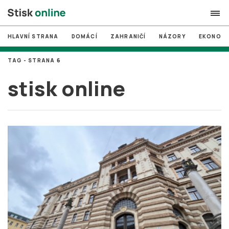
HLAVNÍ STRANA
DOMÁCÍ
ZAHRANIČÍ
NÁZORY
EKONOMI
search
TAG - STRANA 6
#
MUNI
stisk online
#
Brno
#
volby
login
PŘIHLÁSIT SE
Zapomněli jste heslo?
Založit nový účet