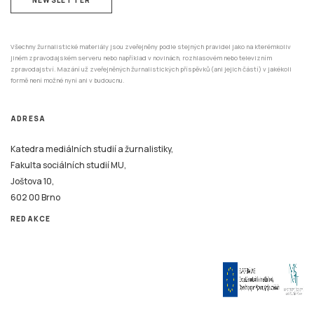
Všechny žurnalistické materiály jsou zveřejněny podle stejných pravidel jako na kterémkoliv
jiném zpravodajském serveru nebo například v novinách, rozhlasovém nebo televizním
zpravodajství. Mazání už zveřejněných žurnalistických příspěvků (ani jejich částí) v jakékoli
formě není možné nyní ani v budoucnu.
ADRESA
Katedra mediálních studií a žurnalistiky,
Fakulta sociálních studií MU,
Joštova 10,
602 00 Brno
REDAKCE