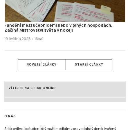
Fandění mezi učebnicemi nebo v plných hospodách.
Začíná Mistrovství světa v hokeji
19. května 2026 • 16:40
NOVĚJŠÍ ČLÁNKY
STARŠÍ ČLÁNKY
VÍTEJTE NA STISK.ONLINE
O NÁS
Stisk online je studentský multimediální zpravodajský deník tvořený