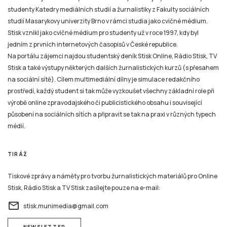
studenty Katedry mediálních studií a žurnalistiky z Fakulty sociálních
studií Masarykovy univerzity Brno v rámci studia jako cvičné médium.
Stisk vznikl jako cvičné médium pro studenty už v roce 1997, kdy byl
jedním z prvních internetových časopisů v České republice.
Na portálu zájemci najdou studentský deník Stisk Online, Rádio Stisk, TV
Stisk a také výstupy některých dalších žurnalistických kurzů (s přesahem
na sociální sítě). Cílem multimediální dílny je simulace redakčního
prostředí, každý student si tak může vyzkoušet všechny základní role při
výrobě online zpravodajského či publicistického obsahu i související
působení na sociálních sítích a připravit se tak na praxi v různých typech
médií.
TIRÁŽ
Tiskové zprávy a náměty pro tvorbu žurnalistických materiálů pro Online
Stisk, Rádio Stisk a TV Stisk zasílejte pouze na e-mail:
email
stisk.munimedia@gmail.com
NEWSLETTER