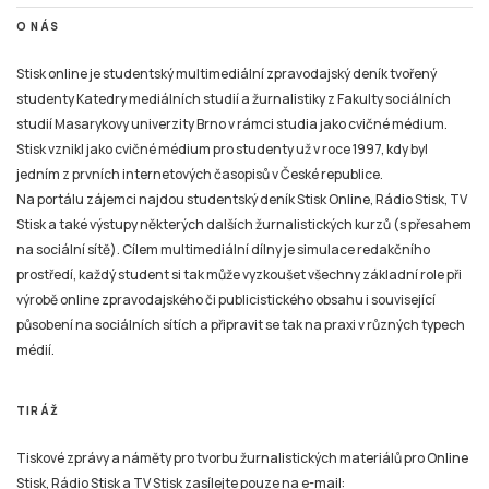
O NÁS
Stisk online je studentský multimediální zpravodajský deník tvořený
studenty Katedry mediálních studií a žurnalistiky z Fakulty sociálních
studií Masarykovy univerzity Brno v rámci studia jako cvičné médium.
Stisk vznikl jako cvičné médium pro studenty už v roce 1997, kdy byl
jedním z prvních internetových časopisů v České republice.
Na portálu zájemci najdou studentský deník Stisk Online, Rádio Stisk, TV
Stisk a také výstupy některých dalších žurnalistických kurzů (s přesahem
na sociální sítě). Cílem multimediální dílny je simulace redakčního
prostředí, každý student si tak může vyzkoušet všechny základní role při
výrobě online zpravodajského či publicistického obsahu i související
působení na sociálních sítích a připravit se tak na praxi v různých typech
médií.
TIRÁŽ
Tiskové zprávy a náměty pro tvorbu žurnalistických materiálů pro Online
Stisk, Rádio Stisk a TV Stisk zasílejte pouze na e-mail: