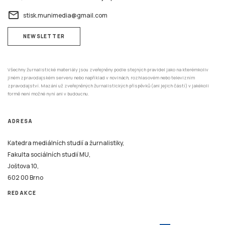
email
stisk.munimedia@gmail.com
NEWSLETTER
Všechny žurnalistické materiály jsou zveřejněny podle stejných pravidel jako na kterémkoliv
jiném zpravodajském serveru nebo například v novinách, rozhlasovém nebo televizním
zpravodajství. Mazání už zveřejněných žurnalistických příspěvků (ani jejich částí) v jakékoli
formě není možné nyní ani v budoucnu.
ADRESA
Katedra mediálních studií a žurnalistiky,
Fakulta sociálních studií MU,
Joštova 10,
602 00 Brno
REDAKCE