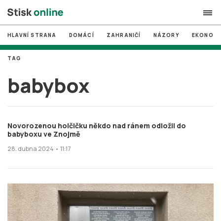
HLAVNÍ STRANA
DOMÁCÍ
ZAHRANIČÍ
NÁZORY
EKONOMI
search
TAG
#
MUNI
babybox
#
Brno
#
volby
Novorozenou holčičku někdo nad ránem odložil do
login
PŘIHLÁSIT SE
babyboxu ve Znojmě
28. dubna 2024 • 11:17
Zapomněli jste heslo?
Založit nový účet