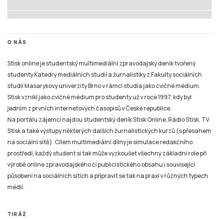
O NÁS
Stisk online je studentský multimediální zpravodajský deník tvořený
studenty Katedry mediálních studií a žurnalistiky z Fakulty sociálních
studií Masarykovy univerzity Brno v rámci studia jako cvičné médium.
Stisk vznikl jako cvičné médium pro studenty už v roce 1997, kdy byl
jedním z prvních internetových časopisů v České republice.
Na portálu zájemci najdou studentský deník Stisk Online, Rádio Stisk, TV
Stisk a také výstupy některých dalších žurnalistických kurzů (s přesahem
na sociální sítě). Cílem multimediální dílny je simulace redakčního
prostředí, každý student si tak může vyzkoušet všechny základní role při
výrobě online zpravodajského či publicistického obsahu i související
působení na sociálních sítích a připravit se tak na praxi v různých typech
médií.
TIRÁŽ