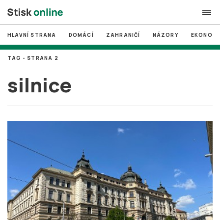
HLAVNÍ STRANA
DOMÁCÍ
ZAHRANIČÍ
NÁZORY
EKONOMI
search
TAG - STRANA 2
#
MUNI
silnice
#
Brno
#
volby
login
PŘIHLÁSIT SE
Zapomněli jste heslo?
Založit nový účet