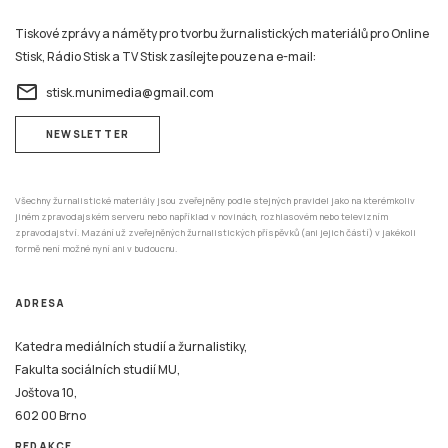
Tiskové zprávy a náměty pro tvorbu žurnalistických materiálů pro Online
Stisk, Rádio Stisk a TV Stisk zasílejte pouze na e-mail:
email
stisk.munimedia@gmail.com
NEWSLETTER
Všechny žurnalistické materiály jsou zveřejněny podle stejných pravidel jako na kterémkoliv
jiném zpravodajském serveru nebo například v novinách, rozhlasovém nebo televizním
zpravodajství. Mazání už zveřejněných žurnalistických příspěvků (ani jejich částí) v jakékoli
formě není možné nyní ani v budoucnu.
ADRESA
Katedra mediálních studií a žurnalistiky,
Fakulta sociálních studií MU,
Joštova 10,
602 00 Brno
REDAKCE