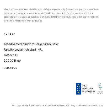
Všechny žurnalistické materiály jsou zveřejněny podle stejných pravidel jako na kterémkoliv
jiném zpravodajském serveru nebo například v novinách, rozhlasovém nebo televizním
zpravodajství. Mazání už zveřejněných žurnalistických příspěvků (ani jejich částí) v jakékoli
formě není možné nyní ani v budoucnu.
ADRESA
Katedra mediálních studií a žurnalistiky,
Fakulta sociálních studií MU,
Joštova 10,
602 00 Brno
REDAKCE
Tento systém je financován v rámci realizace projektu Strategické investice Masarykovy