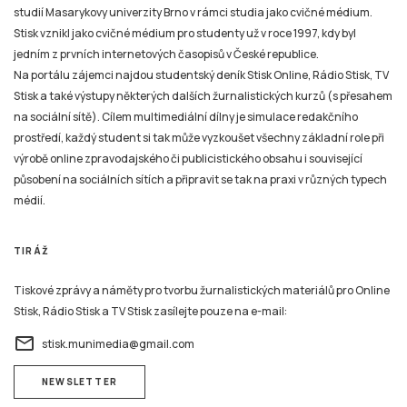
studií Masarykovy univerzity Brno v rámci studia jako cvičné médium.
Stisk vznikl jako cvičné médium pro studenty už v roce 1997, kdy byl
jedním z prvních internetových časopisů v České republice.
Na portálu zájemci najdou studentský deník Stisk Online, Rádio Stisk, TV
Stisk a také výstupy některých dalších žurnalistických kurzů (s přesahem
na sociální sítě). Cílem multimediální dílny je simulace redakčního
prostředí, každý student si tak může vyzkoušet všechny základní role při
výrobě online zpravodajského či publicistického obsahu i související
působení na sociálních sítích a připravit se tak na praxi v různých typech
médií.
TIRÁŽ
Tiskové zprávy a náměty pro tvorbu žurnalistických materiálů pro Online
Stisk, Rádio Stisk a TV Stisk zasílejte pouze na e-mail:
email
stisk.munimedia@gmail.com
NEWSLETTER