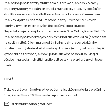
Stisk online je studentský multimediální zpravodajský deník tvořený
studenty Katedry mediálních studií a žurnalistiky z Fakulty sociálních
studií Masarykovy univerzity Brno v rámci studia jako cvičné médium.
Stisk vznikl jako cvičné médium pro studenty už v roce 1997, kdy byl
jedním z prvních internetových časopisů v České republice.
Na portálu zájemci najdou studentský deník Stisk Online, Rádio Stisk, TV
Stisk a také výstupy některých dalších žurnalistických kurzů (s přesahem
na sociální sítě). Cílem multimediální dílny je simulace redakčního
prostředí, každý student si tak může vyzkoušet všechny základní role při
výrobě online zpravodajského či publicistického obsahu i související
působení na sociálních sítích a připravit se tak na praxi v různých typech
médií.
TIRÁŽ
Tiskové zprávy a náměty pro tvorbu žurnalistických materiálů pro Online
Stisk, Rádio Stisk a TV Stisk zasílejte pouze na e-mail:
email
stisk.munimedia@gmail.com