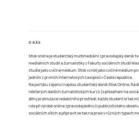
O NÁS
Stisk online je studentský multimediální zpravodajský deník t
mediálních studií a žurnalistiky z Fakulty sociálních studií Ma
studia jako cvičné médium. Stisk vznikl jako cvičné médium pro 
jedním z prvních internetových časopisů v České republice.
Na portálu zájemci najdou studentský deník Stisk Online, Rádio
některých dalších žurnalistických kurzů (s přesahem na sociál
dílny je simulace redakčního prostředí, každý student si tak 
role při výrobě online zpravodajského či publicistického obsahu
sociálních sítích a připravit se tak na praxi v různých typech mé