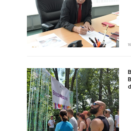
1
B
B