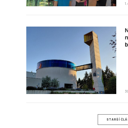
1
N
n
b
3
STARŠÍ ČL