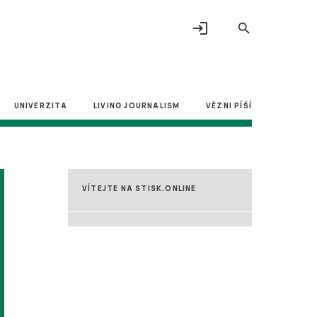
login
search
UNIVERZITA
LIVING JOURNALISM
VĚZNI PÍŠÍ
VÍTEJTE NA STISK.ONLINE