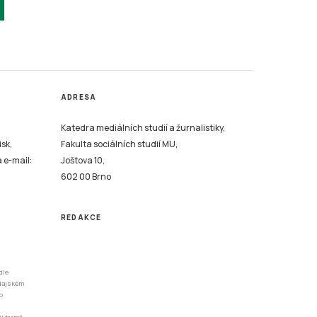
ADRESA
Katedra mediálních studií a žurnalistiky,
isk,
Fakulta sociálních studií MU,
a e-mail:
Joštova 10,
602 00 Brno
REDAKCE
dle
odajském
o