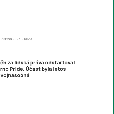
6. června 2026 • 10:20
ěh za lidská práva odstartoval
rno Pride. Účast byla letos
dvojnásobná