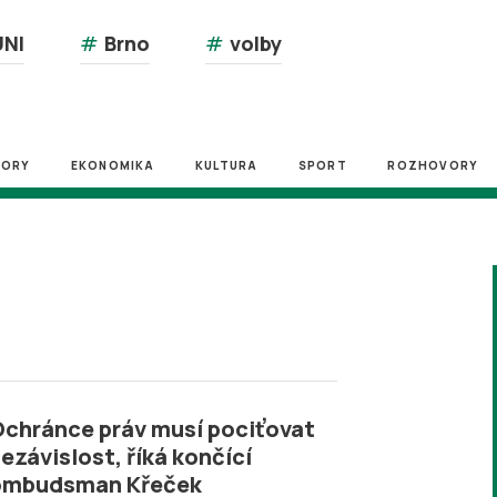
NI
#
Brno
#
volby
ZORY
EKONOMIKA
KULTURA
SPORT
ROZHOVORY
chránce práv musí pociťovat
ezávislost, říká končící
ombudsman Křeček