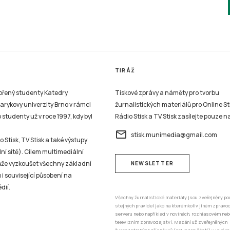
TIRÁŽ
vořený studenty Katedry
Tiskové zprávy a náměty pro tvorbu
sarykovy univerzity Brno v rámci
žurnalistických materiálů pro Online St
studenty už v roce 1997, kdy byl
Rádio Stisk a TV Stisk zasílejte pouze n
email
stisk.munimedia@gmail.com
 Stisk, TV Stisk a také výstupy
ní sítě). Cílem multimediální
může vyzkoušet všechny základní
NEWSLETTER
 i související působení na
dií.
Všechny žurnalistické materiály jsou zveřejněny po
stejných pravidel jako na kterémkoliv jiném zprav
serveru nebo například v novinách, rozhlasovém neb
televizním zpravodajství. Mazání už zveřejněných