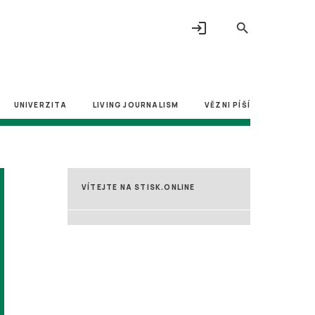
login
search
UNIVERZITA
LIVING JOURNALISM
VĚZNI PÍŠÍ
VÍTEJTE NA STISK.ONLINE