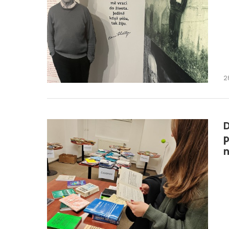
2
D
p
n