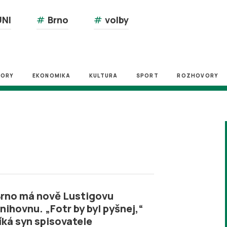
NI
#
Brno
#
volby
ZORY
EKONOMIKA
KULTURA
SPORT
ROZHOVORY
rno má nově Lustigovu
nihovnu. „Fotr by byl pyšnej,“
íká syn spisovatele