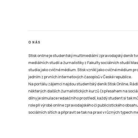
O NÁS
Stisk online je studentský multimediální zpravodajský deník t
mediálních studií a žurnalistiky z Fakulty sociálních studií Ma
studia jako cvičné médium. Stisk vznikl jako cvičné médium pro 
jedním z prvních internetových časopisů v České republice.
Na portálu zájemci najdou studentský deník Stisk Online, Rádio
některých dalších žurnalistických kurzů (s přesahem na sociál
dílny je simulace redakčního prostředí, každý student si tak 
role při výrobě online zpravodajského či publicistického obsahu
sociálních sítích a připravit se tak na praxi v různých typech mé