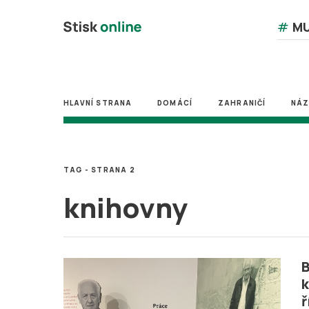
#
MU
HLAVNÍ STRANA
DOMÁCÍ
ZAHRANIČÍ
NÁ
TAG - STRANA 2
knihovny
B
k
ř