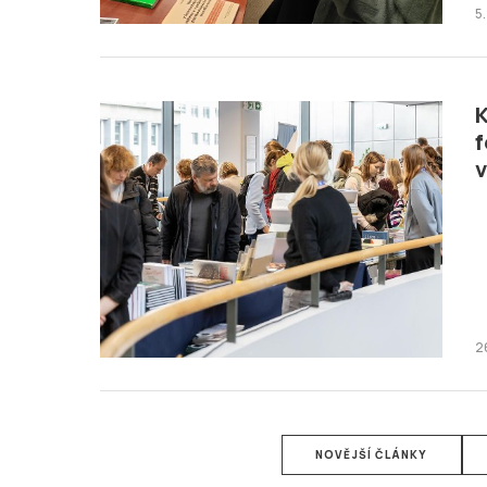
5
K
f
2
NOVĚJŠÍ ČLÁNKY