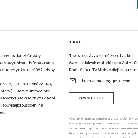
TIRÁŽ
vořený studenty Katedry
Tiskové zprávy a náměty pro tvorbu
sarykovy univerzity Brno v rámci
žurnalistických materiálů pro Online St
studenty už v roce 1997, kdy byl
Rádio Stisk a TV Stisk zasílejte pouze n
email
stisk.munimedia@gmail.com
 Stisk, TV Stisk a také výstupy
ní sítě). Cílem multimediální
může vyzkoušet všechny základní
NEWSLETTER
 i související působení na
dií.
Všechny žurnalistické materiály jsou zveřejněny po
stejných pravidel jako na kterémkoliv jiném zprav
serveru nebo například v novinách, rozhlasovém neb
televizním zpravodajství. Mazání už zveřejněných