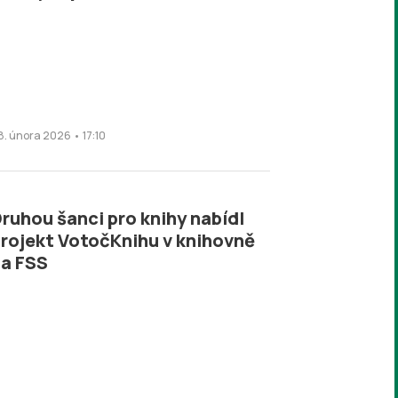
8. února 2026 • 17:10
ruhou šanci pro knihy nabídl
rojekt VotočKnihu v knihovně
a FSS