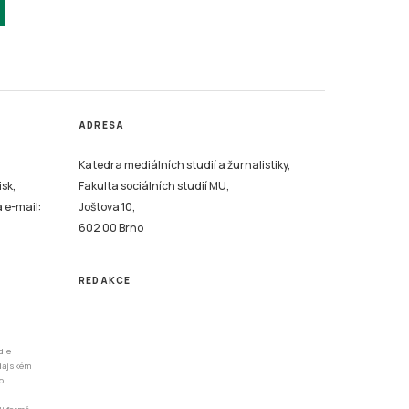
ADRESA
Katedra mediálních studií a žurnalistiky,
isk,
Fakulta sociálních studií MU,
a e-mail:
Joštova 10,
602 00 Brno
REDAKCE
dle
odajském
o