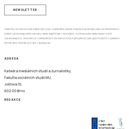
NEWSLETTER
Všechny žurnalistické materiály jsou zveřejněny podle stejných pravidel jako na kterémkoliv
jiném zpravodajském serveru nebo například v novinách, rozhlasovém nebo televizním
zpravodajství. Mazání už zveřejněných žurnalistických příspěvků (ani jejich částí) v jakékoli
formě není možné nyní ani v budoucnu.
ADRESA
Katedra mediálních studií a žurnalistiky,
Fakulta sociálních studií MU,
Joštova 10,
602 00 Brno
REDAKCE