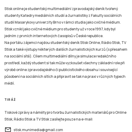
Stisk online je studentský multimediální zpravodajský deník tvořený
studenty Katedry mediálních studií a žurnalistiky z Fakulty sociálních
studií Masarykovy univerzity Brno v rámci studia jako cvičné médium.
Stisk vznikl jako cvičné médium pro studenty už v roce 1997, kdy byl
jedním z prvních internetových časopisů v České republice.
Na portálu zájemci najdou studentský deník Stisk Online, Rádio Stisk, TV
Stisk a také výstupy některých dalších žurnalistických kurzů (s přesahem
na sociální sítě). Cílem multimediální dílny je simulace redakčního
prostředí, každý student si tak může vyzkoušet všechny základní role při
výrobě online zpravodajského či publicistického obsahu i související
působení na sociálních sítích a připravit se tak na praxi v různých typech
médií.
TIRÁŽ
Tiskové zprávy a náměty pro tvorbu žurnalistických materiálů pro Online
Stisk, Rádio Stisk a TV Stisk zasílejte pouze na e-mail:
email
stisk.munimedia@gmail.com