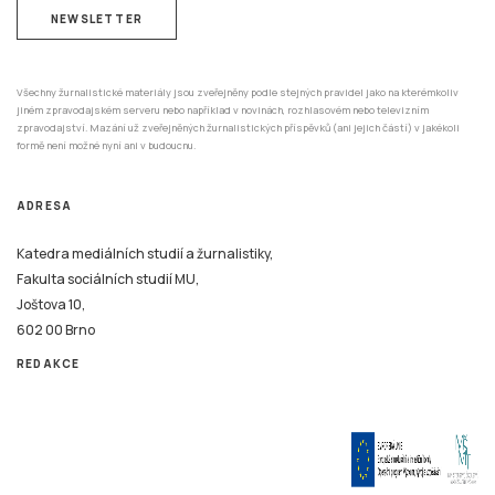
NEWSLETTER
Všechny žurnalistické materiály jsou zveřejněny podle stejných pravidel jako na kterémkoliv
jiném zpravodajském serveru nebo například v novinách, rozhlasovém nebo televizním
zpravodajství. Mazání už zveřejněných žurnalistických příspěvků (ani jejich částí) v jakékoli
formě není možné nyní ani v budoucnu.
ADRESA
Katedra mediálních studií a žurnalistiky,
Fakulta sociálních studií MU,
Joštova 10,
602 00 Brno
REDAKCE