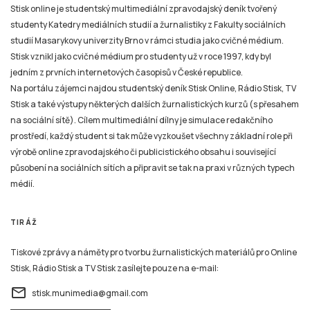
Stisk online je studentský multimediální zpravodajský deník tvořený
studenty Katedry mediálních studií a žurnalistiky z Fakulty sociálních
studií Masarykovy univerzity Brno v rámci studia jako cvičné médium.
Stisk vznikl jako cvičné médium pro studenty už v roce 1997, kdy byl
jedním z prvních internetových časopisů v České republice.
Na portálu zájemci najdou studentský deník Stisk Online, Rádio Stisk, TV
Stisk a také výstupy některých dalších žurnalistických kurzů (s přesahem
na sociální sítě). Cílem multimediální dílny je simulace redakčního
prostředí, každý student si tak může vyzkoušet všechny základní role při
výrobě online zpravodajského či publicistického obsahu i související
působení na sociálních sítích a připravit se tak na praxi v různých typech
médií.
TIRÁŽ
Tiskové zprávy a náměty pro tvorbu žurnalistických materiálů pro Online
Stisk, Rádio Stisk a TV Stisk zasílejte pouze na e-mail:
email
stisk.munimedia@gmail.com