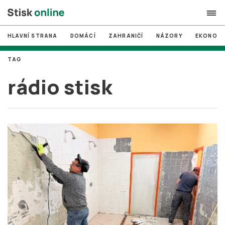
HLAVNÍ STRANA
DOMÁCÍ
ZAHRANIČÍ
NÁZORY
EKONOMI
search
TAG
#
MUNI
rádio stisk
#
Brno
#
volby
login
PŘIHLÁSIT SE
Zapomněli jste heslo?
Založit nový účet