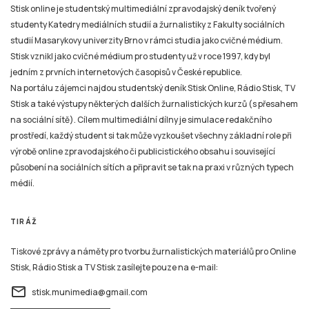
Stisk online je studentský multimediální zpravodajský deník tvořený
studenty Katedry mediálních studií a žurnalistiky z Fakulty sociálních
studií Masarykovy univerzity Brno v rámci studia jako cvičné médium.
Stisk vznikl jako cvičné médium pro studenty už v roce 1997, kdy byl
jedním z prvních internetových časopisů v České republice.
Na portálu zájemci najdou studentský deník Stisk Online, Rádio Stisk, TV
Stisk a také výstupy některých dalších žurnalistických kurzů (s přesahem
na sociální sítě). Cílem multimediální dílny je simulace redakčního
prostředí, každý student si tak může vyzkoušet všechny základní role při
výrobě online zpravodajského či publicistického obsahu i související
působení na sociálních sítích a připravit se tak na praxi v různých typech
médií.
TIRÁŽ
Tiskové zprávy a náměty pro tvorbu žurnalistických materiálů pro Online
Stisk, Rádio Stisk a TV Stisk zasílejte pouze na e-mail:
email
stisk.munimedia@gmail.com