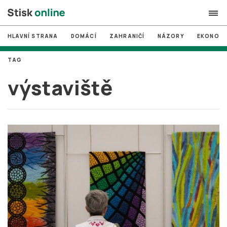
HLAVNÍ STRANA
DOMÁCÍ
ZAHRANIČÍ
NÁZORY
EKONOMI
search
TAG
#
MUNI
výstaviště
#
Brno
#
volby
login
PŘIHLÁSIT SE
Zapomněli jste heslo?
Založit nový účet