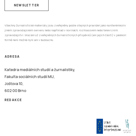
NEWSLETTER
Všechny žurnalistické materiály jsou zveřejněny podle stejných pravidel jako na kterémkoliv
jiném zpravodajském serveru nebo například v novinách, rozhlasovém nebo televizním
zpravodajství. Mazání už zveřejněných žurnalistických příspěvků (ani jejich částí) v jakékoli
formě není možné nyní ani v budoucnu.
ADRESA
Katedra mediálních studií a žurnalistiky,
Fakulta sociálních studií MU,
Joštova 10,
602 00 Brno
REDAKCE