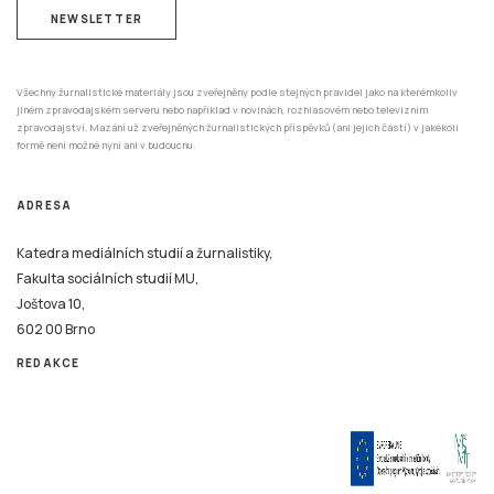
NEWSLETTER
Všechny žurnalistické materiály jsou zveřejněny podle stejných pravidel jako na kterémkoliv
jiném zpravodajském serveru nebo například v novinách, rozhlasovém nebo televizním
zpravodajství. Mazání už zveřejněných žurnalistických příspěvků (ani jejich částí) v jakékoli
formě není možné nyní ani v budoucnu.
ADRESA
Katedra mediálních studií a žurnalistiky,
Fakulta sociálních studií MU,
Joštova 10,
602 00 Brno
REDAKCE