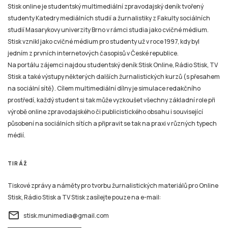
Stisk online je studentský multimediální zpravodajský deník tvořený
studenty Katedry mediálních studií a žurnalistiky z Fakulty sociálních
studií Masarykovy univerzity Brno v rámci studia jako cvičné médium.
Stisk vznikl jako cvičné médium pro studenty už v roce 1997, kdy byl
jedním z prvních internetových časopisů v České republice.
Na portálu zájemci najdou studentský deník Stisk Online, Rádio Stisk, TV
Stisk a také výstupy některých dalších žurnalistických kurzů (s přesahem
na sociální sítě). Cílem multimediální dílny je simulace redakčního
prostředí, každý student si tak může vyzkoušet všechny základní role při
výrobě online zpravodajského či publicistického obsahu i související
působení na sociálních sítích a připravit se tak na praxi v různých typech
médií.
TIRÁŽ
Tiskové zprávy a náměty pro tvorbu žurnalistických materiálů pro Online
Stisk, Rádio Stisk a TV Stisk zasílejte pouze na e-mail:
email
stisk.munimedia@gmail.com