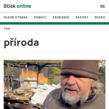
HLAVNÍ STRANA
DOMÁCÍ
ZAHRANIČÍ
NÁZORY
EKONOMI
search
TAG
#
MUNI
příroda
#
Brno
#
volby
login
PŘIHLÁSIT SE
Zapomněli jste heslo?
Založit nový účet