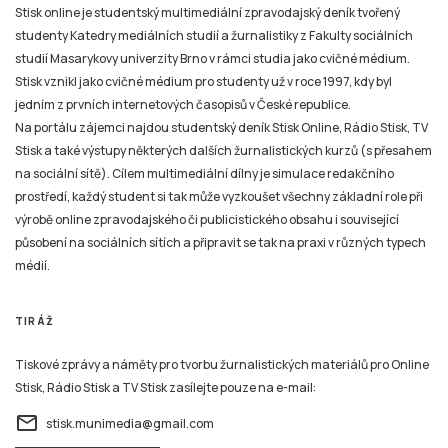
Stisk online je studentský multimediální zpravodajský deník tvořený
studenty Katedry mediálních studií a žurnalistiky z Fakulty sociálních
studií Masarykovy univerzity Brno v rámci studia jako cvičné médium.
Stisk vznikl jako cvičné médium pro studenty už v roce 1997, kdy byl
jedním z prvních internetových časopisů v České republice.
Na portálu zájemci najdou studentský deník Stisk Online, Rádio Stisk, TV
Stisk a také výstupy některých dalších žurnalistických kurzů (s přesahem
na sociální sítě). Cílem multimediální dílny je simulace redakčního
prostředí, každý student si tak může vyzkoušet všechny základní role při
výrobě online zpravodajského či publicistického obsahu i související
působení na sociálních sítích a připravit se tak na praxi v různých typech
médií.
TIRÁŽ
Tiskové zprávy a náměty pro tvorbu žurnalistických materiálů pro Online
Stisk, Rádio Stisk a TV Stisk zasílejte pouze na e-mail:
email
stisk.munimedia@gmail.com