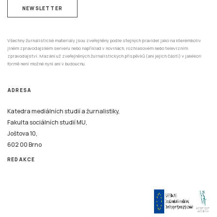
NEWSLETTER
Všechny žurnalistické materiály jsou zveřejněny podle stejných pravidel jako na kterémkoliv
jiném zpravodajském serveru nebo například v novinách, rozhlasovém nebo televizním
zpravodajství. Mazání už zveřejněných žurnalistických příspěvků (ani jejich částí) v jakékoli
formě není možné nyní ani v budoucnu.
ADRESA
Katedra mediálních studií a žurnalistiky,
Fakulta sociálních studií MU,
Joštova 10,
602 00 Brno
REDAKCE