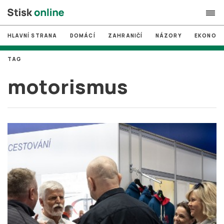
HLAVNÍ STRANA
DOMÁCÍ
ZAHRANIČÍ
NÁZORY
EKONOMI
search
TAG
#
MUNI
motorismus
#
Brno
#
volby
login
PŘIHLÁSIT SE
Zapomněli jste heslo?
Založit nový účet