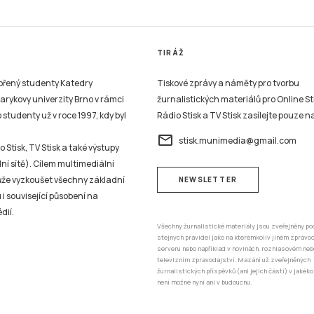
TIRÁŽ
vořený studenty Katedry
Tiskové zprávy a náměty pro tvorbu
sarykovy univerzity Brno v rámci
žurnalistických materiálů pro Online St
studenty už v roce 1997, kdy byl
Rádio Stisk a TV Stisk zasílejte pouze n
email
stisk.munimedia@gmail.com
 Stisk, TV Stisk a také výstupy
ní sítě). Cílem multimediální
může vyzkoušet všechny základní
NEWSLETTER
 i související působení na
dií.
Všechny žurnalistické materiály jsou zveřejněny po
stejných pravidel jako na kterémkoliv jiném zprav
serveru nebo například v novinách, rozhlasovém neb
televizním zpravodajství. Mazání už zveřejněných
žurnalistických příspěvků (ani jejich částí) v jakéko
není možné nyní ani v budoucnu.