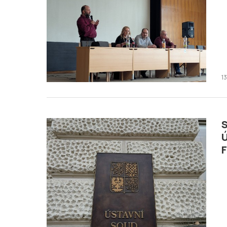
1
S
Ú
F