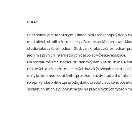
O NÁS
Stisk online je studentský multimediální zpravodajský deník t
mediálních studií a žurnalistiky z Fakulty sociálních studií Ma
studia jako cvičné médium. Stisk vznikl jako cvičné médium pro 
jedním z prvních internetových časopisů v České republice.
Na portálu zájemci najdou studentský deník Stisk Online, Rádio
některých dalších žurnalistických kurzů (s přesahem na sociál
dílny je simulace redakčního prostředí, každý student si tak 
role při výrobě online zpravodajského či publicistického obsahu
sociálních sítích a připravit se tak na praxi v různých typech mé