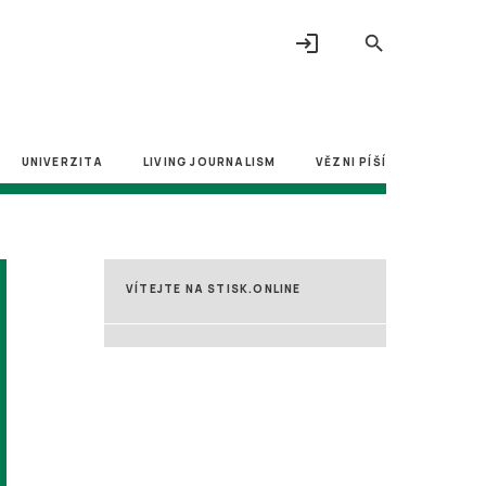
login
search
UNIVERZITA
LIVING JOURNALISM
VĚZNI PÍŠÍ
VÍTEJTE NA STISK.ONLINE