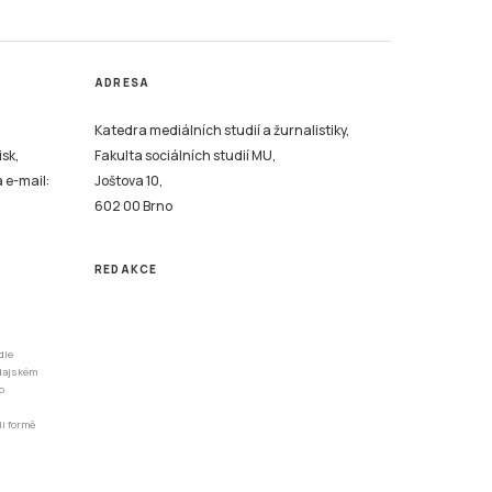
ADRESA
Katedra mediálních studií a žurnalistiky,
isk,
Fakulta sociálních studií MU,
a e-mail:
Joštova 10,
602 00 Brno
REDAKCE
dle
odajském
o
li formě