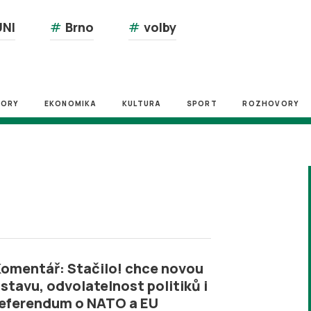
NI
#
Brno
#
volby
ZORY
EKONOMIKA
KULTURA
SPORT
ROZHOVORY
omentář: Stačilo! chce novou
stavu, odvolatelnost politiků i
eferendum o NATO a EU