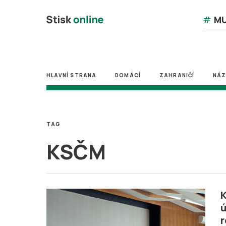
#
MU
HLAVNÍ STRANA
DOMÁCÍ
ZAHRANIČÍ
NÁ
TAG
KSČM
K
ú
r