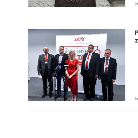
2
z
1