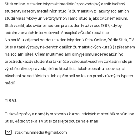
Stisk online je studentský multimediální zpravodajský deník tvořený
studenty Katedry mediálních studií a žurnalistiky z Fakulty sociálních
studií Masarykovy univerzity Brno v rámci studia jako cvičné médium.
Stisk vznikl jako cvičné médium pro studenty už v roce 1997, kdy byl
jedním z prvních internetových časopisů v České republice.
Na portálu zájemci najdou studentský deník Stisk Online, Rádio Stisk, TV
Stisk a také výstupy některých dalších žurnalistických kurzů (s přesahem
na sociální sítě). Cílem multimediální dílny je simulace redakčního
prostředí, každý student si tak může vyzkoušet všechny základní role při
výrobě online zpravodajského či publicistického obsahu i související
působení na sociálních sítích a připravit se tak na praxi v různých typech
médií.
TIRÁŽ
Tiskové zprávy a náměty pro tvorbu žurnalistických materiálů pro Online
Stisk, Rádio Stisk a TV Stisk zasílejte pouze na e-mail:
email
stisk.munimedia@gmail.com