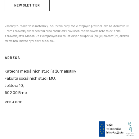
NEWSLETTER
Všechny žurnalistické materiály jsou zveřejněny podle stejných pravidel jako na kterémkoliv
jiném zpravodajském serveru nebo například v novinách, rozhlasovém nebo televizním
zpravodajství. Mazání už zveřejněných žurnalistických příspěvků (ani jejich částí) v jakékoli
formě není možné nyní ani v budoucnu.
ADRESA
Katedra mediálních studií a žurnalistiky,
Fakulta sociálních studií MU,
Joštova 10,
602 00 Brno
REDAKCE