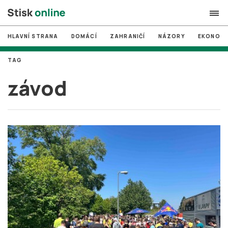
HLAVNÍ STRANA
DOMÁCÍ
ZAHRANIČÍ
NÁZORY
EKONOMI
search
TAG
#
MUNI
závod
#
Brno
#
volby
login
PŘIHLÁSIT SE
Zapomněli jste heslo?
Založit nový účet