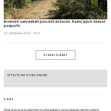
Brněnští zahrádkáři jsou blíž dotacím. Radní jejich žádost
podpořili
22. listopadu 2023 • 15:14
STARŠÍ ČLÁNKY
VÍTEJTE NA STISK.ONLINE
O NÁS
Stisk online je studentský multimediální zpravodajský deník tvořený