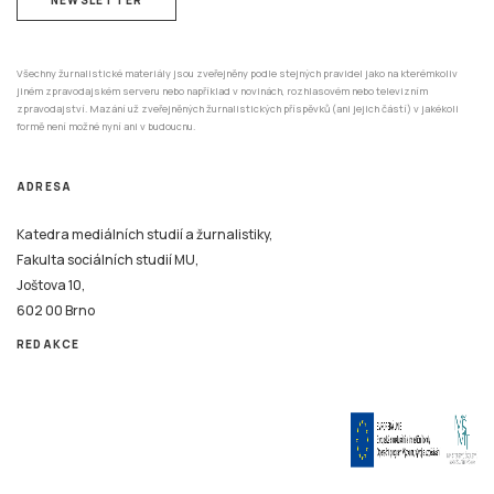
Všechny žurnalistické materiály jsou zveřejněny podle stejných pravidel jako na kterémkoliv
jiném zpravodajském serveru nebo například v novinách, rozhlasovém nebo televizním
zpravodajství. Mazání už zveřejněných žurnalistických příspěvků (ani jejich částí) v jakékoli
formě není možné nyní ani v budoucnu.
ADRESA
Katedra mediálních studií a žurnalistiky,
Fakulta sociálních studií MU,
Joštova 10,
602 00 Brno
REDAKCE