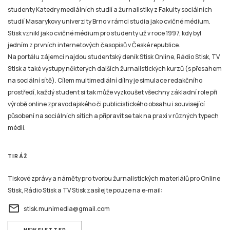
studenty Katedry mediálních studií a žurnalistiky z Fakulty sociálních
studií Masarykovy univerzity Brno v rámci studia jako cvičné médium.
Stisk vznikl jako cvičné médium pro studenty už v roce 1997, kdy byl
jedním z prvních internetových časopisů v České republice.
Na portálu zájemci najdou studentský deník Stisk Online, Rádio Stisk, TV
Stisk a také výstupy některých dalších žurnalistických kurzů (s přesahem
na sociální sítě). Cílem multimediální dílny je simulace redakčního
prostředí, každý student si tak může vyzkoušet všechny základní role při
výrobě online zpravodajského či publicistického obsahu i související
působení na sociálních sítích a připravit se tak na praxi v různých typech
médií.
TIRÁŽ
Tiskové zprávy a náměty pro tvorbu žurnalistických materiálů pro Online
Stisk, Rádio Stisk a TV Stisk zasílejte pouze na e-mail:
email
stisk.munimedia@gmail.com
NEWSLETTER