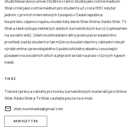
studií Masarykovy univerzity Brno v rámci studia jako cvičné médium.
Stisk vznikl jako cvičné médium pro studenty už v roce 1997, kdy byl
jedním z prvních internetových časopisů v České republice.
Na portálu zájemci najdou studentský deník Stisk Online, Rádio Stisk, TV
Stisk a také výstupy některých dalších žurnalistických kurzů (s přesahem
na sociální sítě). Cílem multimediální dílny je simulace redakčního
prostředí, každý student si tak může vyzkoušet všechny základní role při
výrobě online zpravodajského či publicistického obsahu i související
působení na sociálních sítích a připravit se tak na praxi v různých typech
médií.
TIRÁŽ
Tiskové zprávy a náměty pro tvorbu žurnalistických materiálů pro Online
Stisk, Rádio Stisk a TV Stisk zasílejte pouze na e-mail:
email
stisk.munimedia@gmail.com
NEWSLETTER