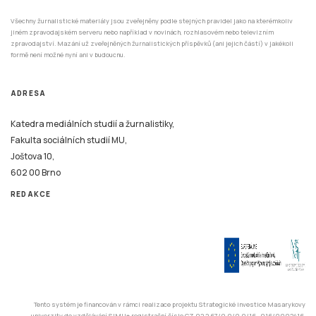
Všechny žurnalistické materiály jsou zveřejněny podle stejných pravidel jako na kterémkoliv
jiném zpravodajském serveru nebo například v novinách, rozhlasovém nebo televizním
zpravodajství. Mazání už zveřejněných žurnalistických příspěvků (ani jejich částí) v jakékoli
formě není možné nyní ani v budoucnu.
ADRESA
Katedra mediálních studií a žurnalistiky,
Fakulta sociálních studií MU,
Joštova 10,
602 00 Brno
REDAKCE
Tento systém je financován v rámci realizace projektu Strategické investice Masarykovy
univerzity do vzdělávání SIMU+ registrační číslo CZ.02.2.67/0.0/0.0/16_016/0002416.