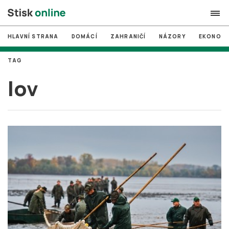
HLAVNÍ STRANA
DOMÁCÍ
ZAHRANIČÍ
NÁZORY
EKONOMI
search
TAG
#
MUNI
lov
#
Brno
#
volby
login
PŘIHLÁSIT SE
Zapomněli jste heslo?
Založit nový účet