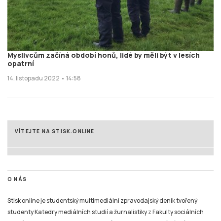
Myslivcům začíná období honů, lidé by měli být v lesích
opatrní
14. listopadu 2022 • 14:58
VÍTEJTE NA STISK.ONLINE
O NÁS
Stisk online je studentský multimediální zpravodajský deník tvořený
studenty Katedry mediálních studií a žurnalistiky z Fakulty sociálních