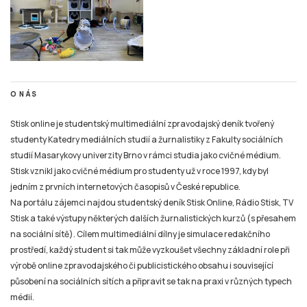
O NÁS
Stisk online je studentský multimediální zpravodajský deník tvořený
studenty Katedry mediálních studií a žurnalistiky z Fakulty sociálních
studií Masarykovy univerzity Brno v rámci studia jako cvičné médium.
Stisk vznikl jako cvičné médium pro studenty už v roce 1997, kdy byl
jedním z prvních internetových časopisů v České republice.
Na portálu zájemci najdou studentský deník Stisk Online, Rádio Stisk, TV
Stisk a také výstupy některých dalších žurnalistických kurzů (s přesahem
na sociální sítě). Cílem multimediální dílny je simulace redakčního
prostředí, každý student si tak může vyzkoušet všechny základní role při
výrobě online zpravodajského či publicistického obsahu i související
působení na sociálních sítích a připravit se tak na praxi v různých typech
médií.