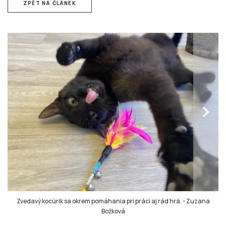
ZPĚT NA ČLÁNEK
chevron_right
Zvedavý kocúrik sa okrem pomáhania pri práci aj rád hrá.
-
Zuzana
Božková