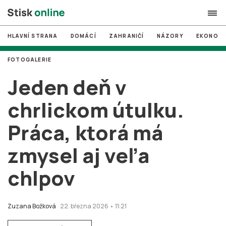
HLAVNÍ STRANA
DOMÁCÍ
ZAHRANIČÍ
NÁZORY
EKONOMI
search
FOTOGALERIE
#
MUNI
Jeden deň v
#
Brno
chrlickom útulku.
#
volby
Práca, ktorá má
login
PŘIHLÁSIT SE
zmysel aj veľa
Zapomněli jste heslo?
Založit nový účet
chlpov
Zuzana Božková
22. března 2026 • 11:21