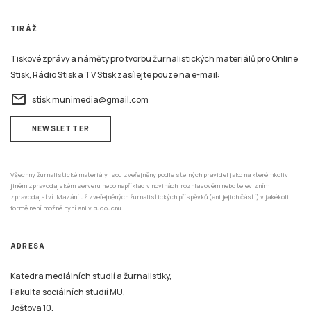
TIRÁŽ
Tiskové zprávy a náměty pro tvorbu žurnalistických materiálů pro Online
Stisk, Rádio Stisk a TV Stisk zasílejte pouze na e-mail:
email
stisk.munimedia@gmail.com
NEWSLETTER
Všechny žurnalistické materiály jsou zveřejněny podle stejných pravidel jako na kterémkoliv
jiném zpravodajském serveru nebo například v novinách, rozhlasovém nebo televizním
zpravodajství. Mazání už zveřejněných žurnalistických příspěvků (ani jejich částí) v jakékoli
formě není možné nyní ani v budoucnu.
ADRESA
Katedra mediálních studií a žurnalistiky,
Fakulta sociálních studií MU,
Joštova 10,