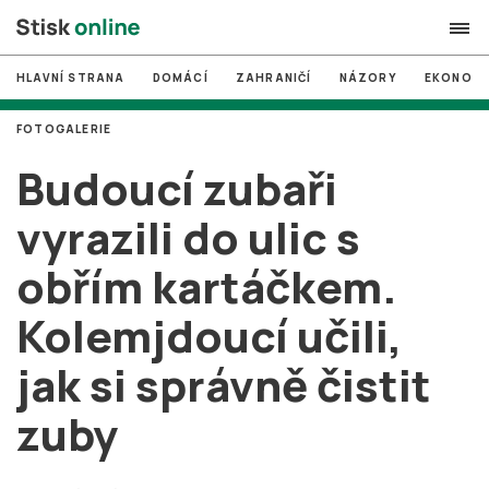
HLAVNÍ STRANA
DOMÁCÍ
ZAHRANIČÍ
NÁZORY
EKONOMI
search
FOTOGALERIE
#
MUNI
Budoucí zubaři
#
Brno
vyrazili do ulic s
#
volby
obřím kartáčkem.
login
PŘIHLÁSIT SE
Kolemjdoucí učili,
Zapomněli jste heslo?
Založit nový účet
jak si správně čistit
zuby