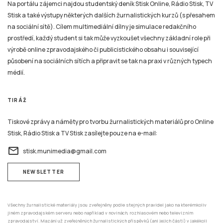
Na portálu zájemci najdou studentský deník Stisk Online, Rádio Stisk, TV
Stisk a také výstupy některých dalších žurnalistických kurzů (s přesahem
na sociální sítě). Cílem multimediální dílny je simulace redakčního
prostředí, každý student si tak může vyzkoušet všechny základní role při
výrobě online zpravodajského či publicistického obsahu i související
působení na sociálních sítích a připravit se tak na praxi v různých typech
médií.
TIRÁŽ
Tiskové zprávy a náměty pro tvorbu žurnalistických materiálů pro Online
Stisk, Rádio Stisk a TV Stisk zasílejte pouze na e-mail:
email
stisk.munimedia@gmail.com
NEWSLETTER
Všechny žurnalistické materiály jsou zveřejněny podle stejných pravidel jako na kterémkoliv
jiném zpravodajském serveru nebo například v novinách, rozhlasovém nebo televizním
zpravodajství. Mazání už zveřejněných žurnalistických příspěvků (ani jejich částí) v jakékoli