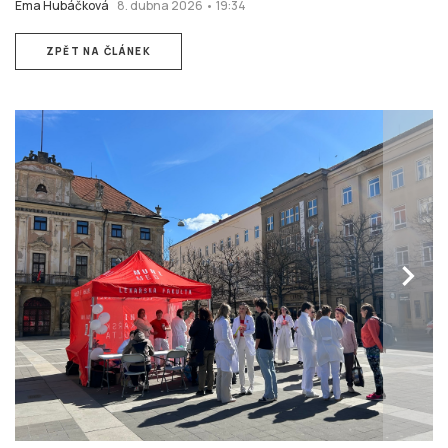
Ema Hubáčková
8. dubna 2026 • 19:34
ZPĚT NA ČLÁNEK
chevron_right