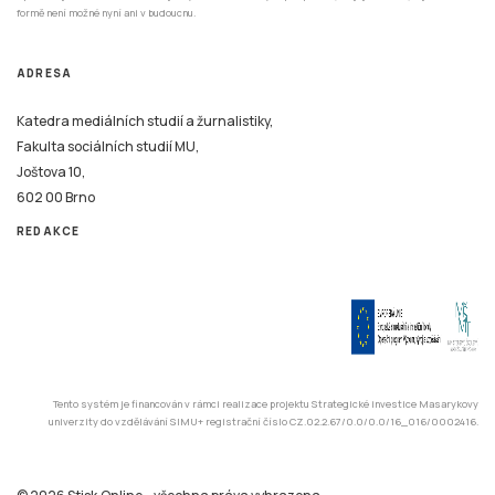
formě není možné nyní ani v budoucnu.
ADRESA
Katedra mediálních studií a žurnalistiky,
Fakulta sociálních studií MU,
Joštova 10,
602 00 Brno
REDAKCE
Tento systém je financován v rámci realizace projektu Strategické investice Masarykovy
univerzity do vzdělávání SIMU+ registrační číslo CZ.02.2.67/0.0/0.0/16_016/0002416.