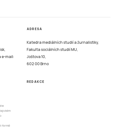
ADRESA
Katedra mediálních studií a žurnalistiky,
isk,
Fakulta sociálních studií MU,
a e-mail:
Joštova 10,
602 00 Brno
REDAKCE
dle
odajském
o
li formě