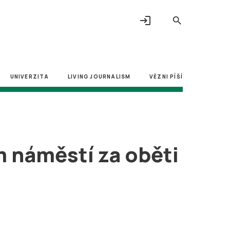
login
search
UNIVERZITA
LIVING JOURNALISM
VĚZNI PÍŠÍ
 náměstí za oběti