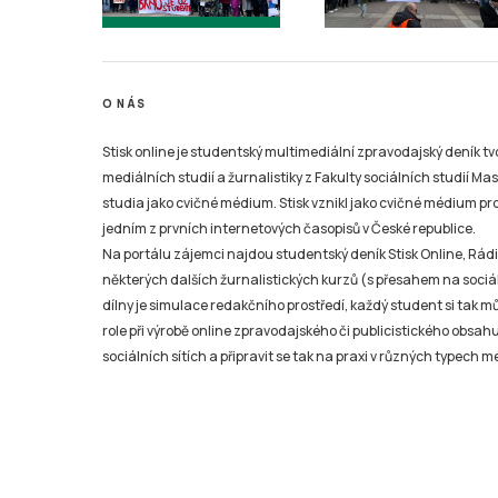
O NÁS
Stisk online je studentský multimediální zpravodajský deník t
mediálních studií a žurnalistiky z Fakulty sociálních studií Ma
studia jako cvičné médium. Stisk vznikl jako cvičné médium pro 
jedním z prvních internetových časopisů v České republice.
Na portálu zájemci najdou studentský deník Stisk Online, Rádio
některých dalších žurnalistických kurzů (s přesahem na sociál
dílny je simulace redakčního prostředí, každý student si tak 
role při výrobě online zpravodajského či publicistického obsahu
sociálních sítích a připravit se tak na praxi v různých typech mé