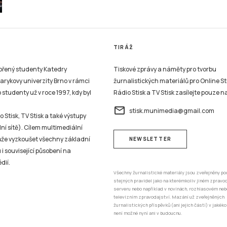
TIRÁŽ
vořený studenty Katedry
Tiskové zprávy a náměty pro tvorbu
sarykovy univerzity Brno v rámci
žurnalistických materiálů pro Online St
studenty už v roce 1997, kdy byl
Rádio Stisk a TV Stisk zasílejte pouze n
email
stisk.munimedia@gmail.com
 Stisk, TV Stisk a také výstupy
ní sítě). Cílem multimediální
může vyzkoušet všechny základní
NEWSLETTER
 i související působení na
dií.
Všechny žurnalistické materiály jsou zveřejněny po
stejných pravidel jako na kterémkoliv jiném zprav
serveru nebo například v novinách, rozhlasovém neb
televizním zpravodajství. Mazání už zveřejněných
žurnalistických příspěvků (ani jejich částí) v jakéko
není možné nyní ani v budoucnu.