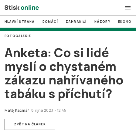
HLAVNÍ STRANA
DOMÁCÍ
ZAHRANIČÍ
NÁZORY
EKONOMI
search
FOTOGALERIE
#
MUNI
Anketa: Co si lidé
#
Brno
myslí o chystaném
#
volby
zákazu nahřívaného
login
PŘIHLÁSIT SE
tabáku s příchutí?
Zapomněli jste heslo?
Založit nový účet
Matěj Kačmář
8. října 2023 • 12:45
ZPĚT NA ČLÁNEK