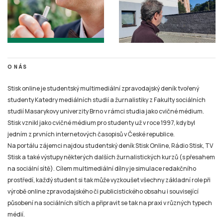
O NÁS
Stisk online je studentský multimediální zpravodajský deník tvořený
studenty Katedry mediálních studií a žurnalistiky z Fakulty sociálních
studií Masarykovy univerzity Brno v rámci studia jako cvičné médium.
Stisk vznikl jako cvičné médium pro studenty už v roce 1997, kdy byl
jedním z prvních internetových časopisů v České republice.
Na portálu zájemci najdou studentský deník Stisk Online, Rádio Stisk, TV
Stisk a také výstupy některých dalších žurnalistických kurzů (s přesahem
na sociální sítě). Cílem multimediální dílny je simulace redakčního
prostředí, každý student si tak může vyzkoušet všechny základní role při
výrobě online zpravodajského či publicistického obsahu i související
působení na sociálních sítích a připravit se tak na praxi v různých typech
médií.