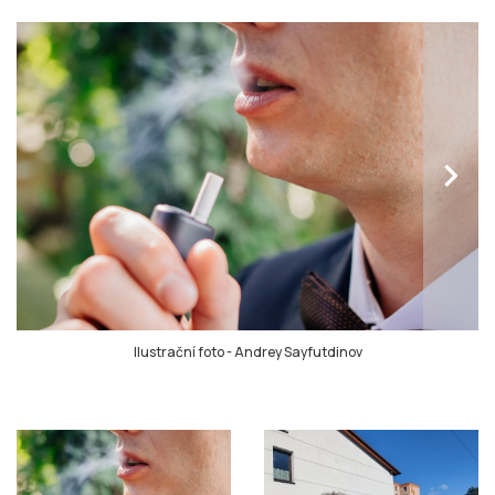
chevron_right
Ilustrační foto
-
Andrey Sayfutdinov