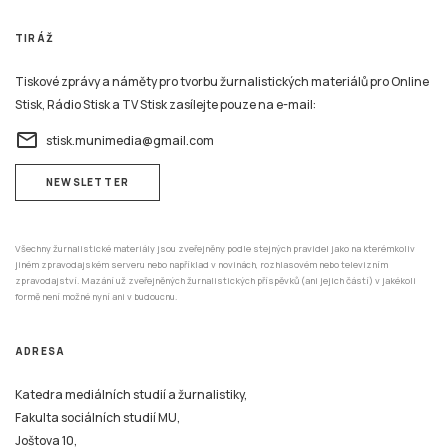
TIRÁŽ
Tiskové zprávy a náměty pro tvorbu žurnalistických materiálů pro Online
Stisk, Rádio Stisk a TV Stisk zasílejte pouze na e-mail:
email
stisk.munimedia@gmail.com
NEWSLETTER
Všechny žurnalistické materiály jsou zveřejněny podle stejných pravidel jako na kterémkoliv
jiném zpravodajském serveru nebo například v novinách, rozhlasovém nebo televizním
zpravodajství. Mazání už zveřejněných žurnalistických příspěvků (ani jejich částí) v jakékoli
formě není možné nyní ani v budoucnu.
ADRESA
Katedra mediálních studií a žurnalistiky,
Fakulta sociálních studií MU,
Joštova 10,