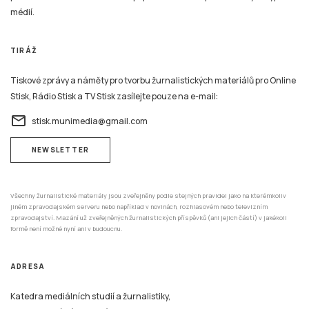
médií.
TIRÁŽ
Tiskové zprávy a náměty pro tvorbu žurnalistických materiálů pro Online
Stisk, Rádio Stisk a TV Stisk zasílejte pouze na e-mail:
email
stisk.munimedia@gmail.com
NEWSLETTER
Všechny žurnalistické materiály jsou zveřejněny podle stejných pravidel jako na kterémkoliv
jiném zpravodajském serveru nebo například v novinách, rozhlasovém nebo televizním
zpravodajství. Mazání už zveřejněných žurnalistických příspěvků (ani jejich částí) v jakékoli
formě není možné nyní ani v budoucnu.
ADRESA
Katedra mediálních studií a žurnalistiky,