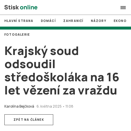
HLAVNÍ STRANA
DOMÁCÍ
ZAHRANIČÍ
NÁZORY
EKONOMI
search
FOTOGALERIE
#
MUNI
Krajský soud
#
Brno
odsoudil
#
volby
středoškoláka na 16
login
PŘIHLÁSIT SE
let vězení za vraždu
Zapomněli jste heslo?
Založit nový účet
Karolína Bejčková
6. května 2025 • 11:08
ZPĚT NA ČLÁNEK