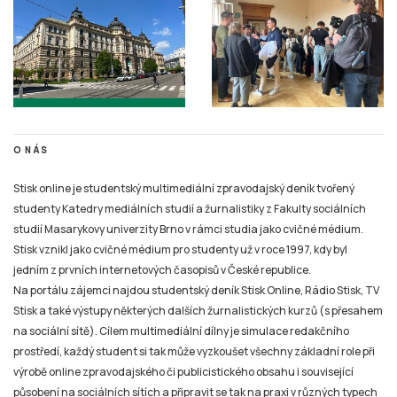
O NÁS
Stisk online je studentský multimediální zpravodajský deník tvořený
studenty Katedry mediálních studií a žurnalistiky z Fakulty sociálních
studií Masarykovy univerzity Brno v rámci studia jako cvičné médium.
Stisk vznikl jako cvičné médium pro studenty už v roce 1997, kdy byl
jedním z prvních internetových časopisů v České republice.
Na portálu zájemci najdou studentský deník Stisk Online, Rádio Stisk, TV
Stisk a také výstupy některých dalších žurnalistických kurzů (s přesahem
na sociální sítě). Cílem multimediální dílny je simulace redakčního
prostředí, každý student si tak může vyzkoušet všechny základní role při
výrobě online zpravodajského či publicistického obsahu i související
působení na sociálních sítích a připravit se tak na praxi v různých typech