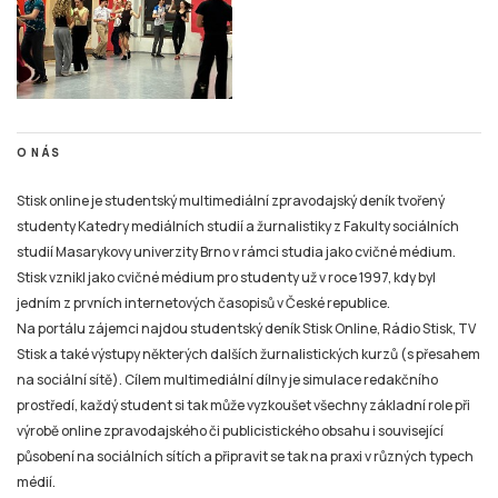
O NÁS
Stisk online je studentský multimediální zpravodajský deník tvořený
studenty Katedry mediálních studií a žurnalistiky z Fakulty sociálních
studií Masarykovy univerzity Brno v rámci studia jako cvičné médium.
Stisk vznikl jako cvičné médium pro studenty už v roce 1997, kdy byl
jedním z prvních internetových časopisů v České republice.
Na portálu zájemci najdou studentský deník Stisk Online, Rádio Stisk, TV
Stisk a také výstupy některých dalších žurnalistických kurzů (s přesahem
na sociální sítě). Cílem multimediální dílny je simulace redakčního
prostředí, každý student si tak může vyzkoušet všechny základní role při
výrobě online zpravodajského či publicistického obsahu i související
působení na sociálních sítích a připravit se tak na praxi v různých typech
médií.