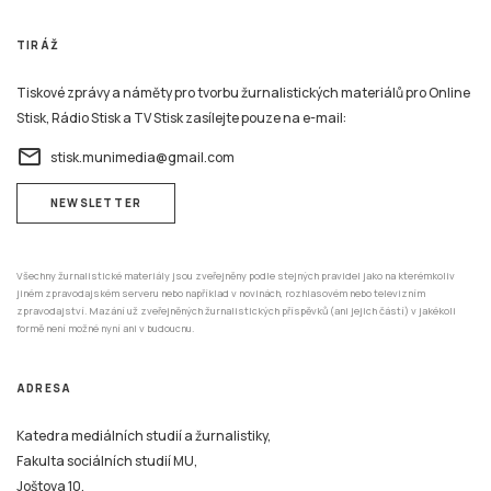
TIRÁŽ
Tiskové zprávy a náměty pro tvorbu žurnalistických materiálů pro Online
Stisk, Rádio Stisk a TV Stisk zasílejte pouze na e-mail:
email
stisk.munimedia@gmail.com
NEWSLETTER
Všechny žurnalistické materiály jsou zveřejněny podle stejných pravidel jako na kterémkoliv
jiném zpravodajském serveru nebo například v novinách, rozhlasovém nebo televizním
zpravodajství. Mazání už zveřejněných žurnalistických příspěvků (ani jejich částí) v jakékoli
formě není možné nyní ani v budoucnu.
ADRESA
Katedra mediálních studií a žurnalistiky,
Fakulta sociálních studií MU,
Joštova 10,