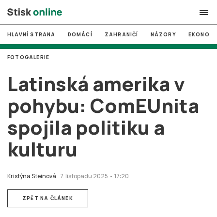
HLAVNÍ STRANA
DOMÁCÍ
ZAHRANIČÍ
NÁZORY
EKONOMI
search
FOTOGALERIE
#
MUNI
Latinská amerika v
#
Brno
pohybu: ComEUnita
#
volby
spojila politiku a
login
PŘIHLÁSIT SE
kulturu
Zapomněli jste heslo?
Založit nový účet
Kristýna Steinová
7. listopadu 2025 • 17:20
ZPĚT NA ČLÁNEK