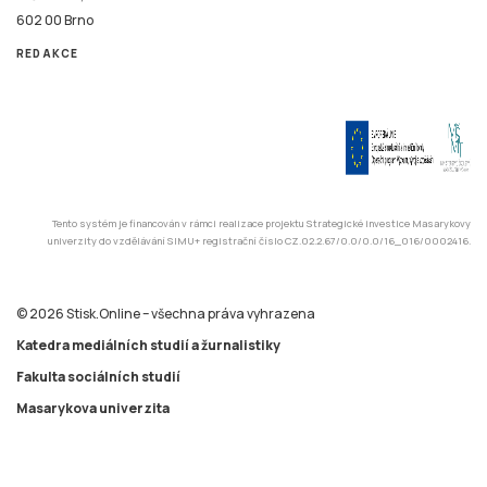
602 00 Brno
REDAKCE
Tento systém je financován v rámci realizace projektu Strategické investice Masarykovy
univerzity do vzdělávání SIMU+ registrační číslo CZ.02.2.67/0.0/0.0/16_016/0002416.
© 2026 Stisk.Online – všechna práva vyhrazena
Katedra mediálních studií a žurnalistiky
Fakulta sociálních studií
Masarykova univerzita