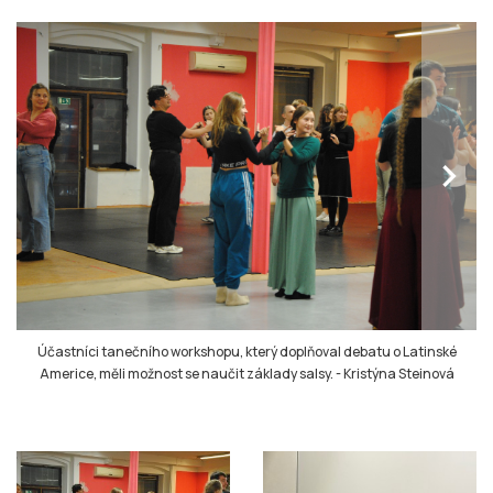
chevron_right
Účastníci tanečního workshopu, který doplňoval debatu o Latinské
Americe, měli možnost se naučit základy salsy.
-
Kristýna Steinová