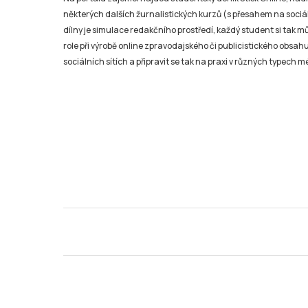
některých dalších žurnalistických kurzů (s přesahem na sociál
dílny je simulace redakčního prostředí, každý student si tak 
role při výrobě online zpravodajského či publicistického obsahu
sociálních sítích a připravit se tak na praxi v různých typech mé