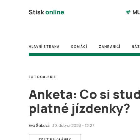
#
MU
HLAVNÍ STRANA
DOMÁCÍ
ZAHRANIČÍ
NÁ
FOTOGALERIE
Anketa: Co si stud
platné jízdenky?
Eva Šubová
30. dubna 2023 • 12:27
ZPĚT NA ČLÁNEK