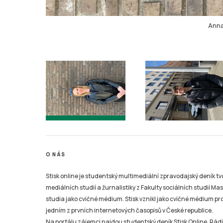
Anna 
O NÁS
Stisk online je studentský multimediální zpravodajský deník t
mediálních studií a žurnalistiky z Fakulty sociálních studií Ma
studia jako cvičné médium. Stisk vznikl jako cvičné médium pro 
jedním z prvních internetových časopisů v České republice.
Na portálu zájemci najdou studentský deník Stisk Online, Rádio