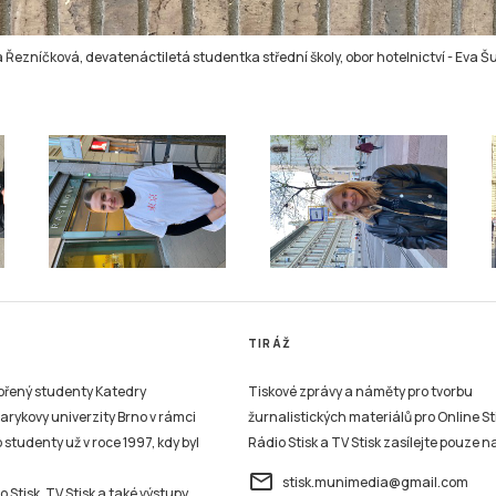
Řezníčková, devatenáctiletá studentka střední školy, obor hotelnictví
-
Eva Š
TIRÁŽ
vořený studenty Katedry
Tiskové zprávy a náměty pro tvorbu
sarykovy univerzity Brno v rámci
žurnalistických materiálů pro Online St
studenty už v roce 1997, kdy byl
Rádio Stisk a TV Stisk zasílejte pouze n
email
stisk.munimedia@gmail.com
 Stisk, TV Stisk a také výstupy