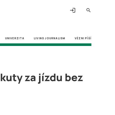
login
search
UNIVERZITA
LIVING JOURNALISM
VĚZNI PÍŠÍ
kuty za jízdu bez