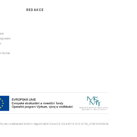
REDAKCE
dle
odajském
o
li formě
rzity do vzdělávání SIMU+ registrační číslo CZ.02.2.67/0.0/0.0/16_016/0002416.