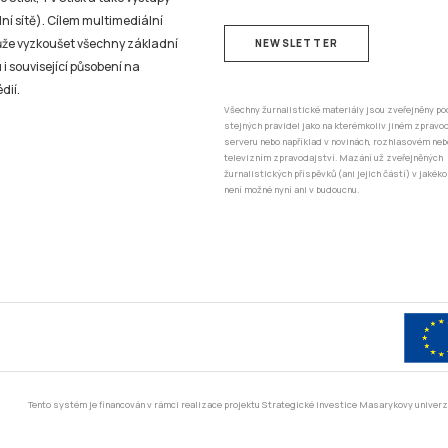
ní sítě). Cílem multimediální
může vyzkoušet všechny základní
NEWSLETTER
 i související působení na
dií.
Všechny žurnalistické materiály jsou zveřejněny po
stejných pravidel jako na kterémkoliv jiném zprav
serveru nebo například v novinách, rozhlasovém neb
televizním zpravodajství. Mazání už zveřejněných
žurnalistických příspěvků (ani jejich částí) v jakéko
není možné nyní ani v budoucnu.
Tento systém je financován v rámci realizace projektu Strategické investice Masarykovy unive