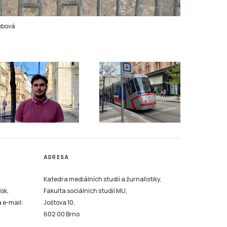
ubová
ADRESA
Katedra mediálních studií a žurnalistiky,
isk,
Fakulta sociálních studií MU,
a e-mail:
Joštova 10,
602 00 Brno