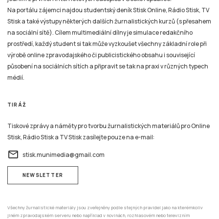
Na portálu zájemci najdou studentský deník Stisk Online, Rádio Stisk, TV
Stisk a také výstupy některých dalších žurnalistických kurzů (s přesahem
na sociální sítě). Cílem multimediální dílny je simulace redakčního
prostředí, každý student si tak může vyzkoušet všechny základní role při
výrobě online zpravodajského či publicistického obsahu i související
působení na sociálních sítích a připravit se tak na praxi v různých typech
médií.
TIRÁŽ
Tiskové zprávy a náměty pro tvorbu žurnalistických materiálů pro Online
Stisk, Rádio Stisk a TV Stisk zasílejte pouze na e-mail:
email
stisk.munimedia@gmail.com
NEWSLETTER
Všechny žurnalistické materiály jsou zveřejněny podle stejných pravidel jako na kterémkoliv
jiném zpravodajském serveru nebo například v novinách, rozhlasovém nebo televizním