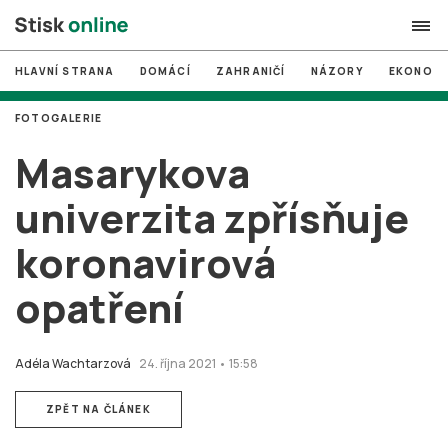
HLAVNÍ STRANA
DOMÁCÍ
ZAHRANIČÍ
NÁZORY
EKONOMI
search
FOTOGALERIE
#
MUNI
Masarykova
#
Brno
univerzita zpřísňuje
#
volby
koronavirová
login
PŘIHLÁSIT SE
opatření
Zapomněli jste heslo?
Založit nový účet
Adéla Wachtarzová
24. října 2021 • 15:58
ZPĚT NA ČLÁNEK