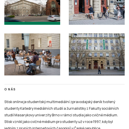
O NÁS
Stisk online je studentský multimediální zpravodajský deník tvořený
studenty Katedry mediálních studií a žurnalistiky z Fakulty sociálních
studií Masarykovy univerzity Brno v rámci studia jako cvičné médium.
Stisk vznikl jako cvičné médium pro studenty už v roce 1997, kdy byl
jedním z prvních internetových časopisů v České republice.