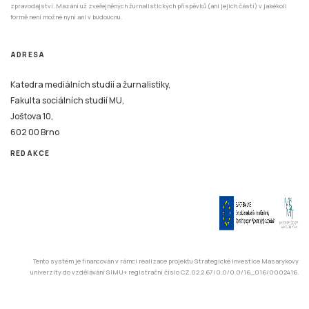
zpravodajství. Mazání už zveřejněných žurnalistických příspěvků (ani jejich částí) v jakékoli
formě není možné nyní ani v budoucnu.
ADRESA
Katedra mediálních studií a žurnalistiky,
Fakulta sociálních studií MU,
Joštova 10,
602 00 Brno
REDAKCE
Tento systém je financován v rámci realizace projektu Strategické investice Masarykovy
univerzity do vzdělávání SIMU+ registrační číslo CZ.02.2.67/0.0/0.0/16_016/0002416.