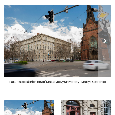
chevron_right
Fakulta sociálních studií Masarykovy univerzity
-
Mariya Ostrenko