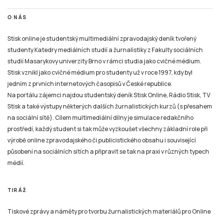
O NÁS
Stisk online je studentský multimediální zpravodajský deník tvořený
studenty Katedry mediálních studií a žurnalistiky z Fakulty sociálních
studií Masarykovy univerzity Brno v rámci studia jako cvičné médium.
Stisk vznikl jako cvičné médium pro studenty už v roce 1997, kdy byl
jedním z prvních internetových časopisů v České republice.
Na portálu zájemci najdou studentský deník Stisk Online, Rádio Stisk, TV
Stisk a také výstupy některých dalších žurnalistických kurzů (s přesahem
na sociální sítě). Cílem multimediální dílny je simulace redakčního
prostředí, každý student si tak může vyzkoušet všechny základní role při
výrobě online zpravodajského či publicistického obsahu i související
působení na sociálních sítích a připravit se tak na praxi v různých typech
médií.
TIRÁŽ
Tiskové zprávy a náměty pro tvorbu žurnalistických materiálů pro Online