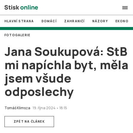
HLAVNÍ STRANA
DOMÁCÍ
ZAHRANIČÍ
NÁZORY
EKONOMI
search
FOTOGALERIE
#
MUNI
Jana Soukupová: StB
#
Brno
mi napíchla byt, měla
#
volby
jsem všude
login
PŘIHLÁSIT SE
odposlechy
Zapomněli jste heslo?
Založit nový účet
Tomáš Klimsza
19. října 2024 • 18:15
ZPĚT NA ČLÁNEK