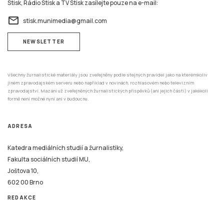
Stisk, Rádio Stisk a TV Stisk zasílejte pouze na e-mail:
email
stisk.munimedia@gmail.com
NEWSLETTER
Všechny žurnalistické materiály jsou zveřejněny podle stejných pravidel jako na kterémkoliv
jiném zpravodajském serveru nebo například v novinách, rozhlasovém nebo televizním
zpravodajství. Mazání už zveřejněných žurnalistických příspěvků (ani jejich částí) v jakékoli
formě není možné nyní ani v budoucnu.
ADRESA
Katedra mediálních studií a žurnalistiky,
Fakulta sociálních studií MU,
Joštova 10,
602 00 Brno
REDAKCE