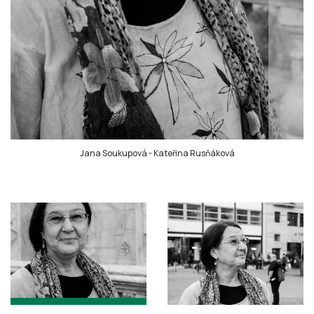
Jana Soukupová
-
Kateřina Rusňáková