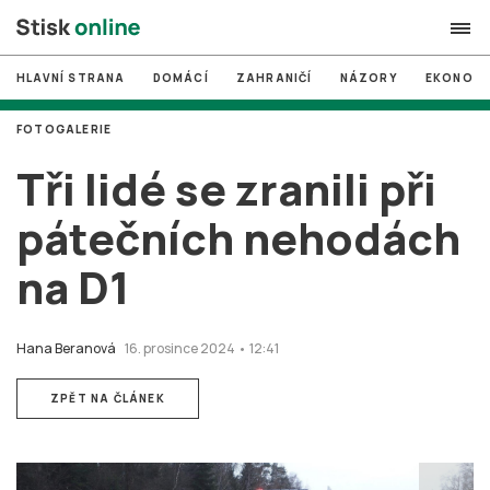
HLAVNÍ STRANA
DOMÁCÍ
ZAHRANIČÍ
NÁZORY
EKONOMI
search
FOTOGALERIE
#
MUNI
Tři lidé se zranili při
#
Brno
pátečních nehodách
#
volby
na D1
login
PŘIHLÁSIT SE
Zapomněli jste heslo?
Hana Beranová
16. prosince 2024 • 12:41
Založit nový účet
ZPĚT NA ČLÁNEK