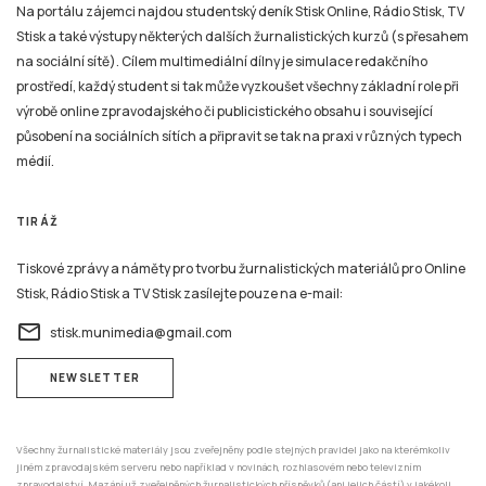
Na portálu zájemci najdou studentský deník Stisk Online, Rádio Stisk, TV
Stisk a také výstupy některých dalších žurnalistických kurzů (s přesahem
na sociální sítě). Cílem multimediální dílny je simulace redakčního
prostředí, každý student si tak může vyzkoušet všechny základní role při
výrobě online zpravodajského či publicistického obsahu i související
působení na sociálních sítích a připravit se tak na praxi v různých typech
médií.
TIRÁŽ
Tiskové zprávy a náměty pro tvorbu žurnalistických materiálů pro Online
Stisk, Rádio Stisk a TV Stisk zasílejte pouze na e-mail:
email
stisk.munimedia@gmail.com
NEWSLETTER
Všechny žurnalistické materiály jsou zveřejněny podle stejných pravidel jako na kterémkoliv
jiném zpravodajském serveru nebo například v novinách, rozhlasovém nebo televizním
zpravodajství. Mazání už zveřejněných žurnalistických příspěvků (ani jejich částí) v jakékoli