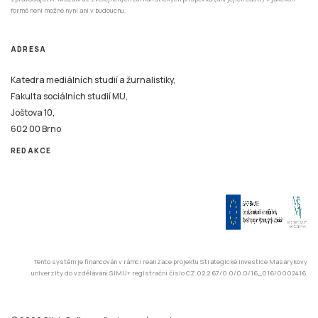
formě není možné nyní ani v budoucnu.
ADRESA
Katedra mediálních studií a žurnalistiky,
Fakulta sociálních studií MU,
Joštova 10,
602 00 Brno
REDAKCE
Tento systém je financován v rámci realizace projektu Strategické investice Masarykovy
univerzity do vzdělávání SIMU+ registrační číslo CZ.02.2.67/0.0/0.0/16_016/0002416.