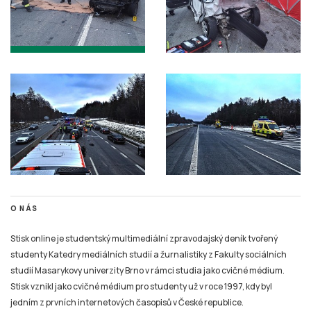
O NÁS
Stisk online je studentský multimediální zpravodajský deník tvořený
studenty Katedry mediálních studií a žurnalistiky z Fakulty sociálních
studií Masarykovy univerzity Brno v rámci studia jako cvičné médium.
Stisk vznikl jako cvičné médium pro studenty už v roce 1997, kdy byl
jedním z prvních internetových časopisů v České republice.