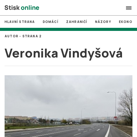
HLAVNÍ STRANA
DOMÁCÍ
ZAHRANIČÍ
NÁZORY
EKONOMI
search
AUTOR - STRANA 2
#
MUNI
Veronika Vindyšová
#
Brno
#
volby
login
PŘIHLÁSIT SE
Zapomněli jste heslo?
Založit nový účet