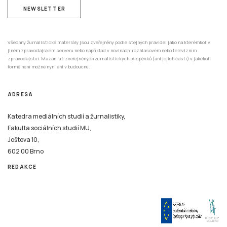
NEWSLETTER
Všechny žurnalistické materiály jsou zveřejněny podle stejných pravidel jako na kterémkoliv
jiném zpravodajském serveru nebo například v novinách, rozhlasovém nebo televizním
zpravodajství. Mazání už zveřejněných žurnalistických příspěvků (ani jejich částí) v jakékoli
formě není možné nyní ani v budoucnu.
ADRESA
Katedra mediálních studií a žurnalistiky,
Fakulta sociálních studií MU,
Joštova 10,
602 00 Brno
REDAKCE