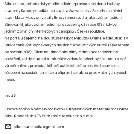
Stisk online je studentský multimediální zpravodajský deník tvořený
studenty Katedry mediálních studií a žurnalistiky z Fakulty sociálních
studií Masarykovy univerzity Brno v rámci studia jako cvičné médium.
Stisk vznikl jako cvičné médium pro studenty už v roce 1997, kdy byl
jedním z prvních internetových časopisů v České republice.
Na portálu zájemci najdou studentský deník Stisk Online, Rádio Stisk, TV
Stisk a také výstupy některých dalších žurnalistických kurzů (s přesahem
na sociální sítě). Cílem multimediální dílny je simulace redakčního
prostředí, každý student si tak může vyzkoušet všechny základní role při
výrobě online zpravodajského či publicistického obsahu i související
působení na sociálních sítích a připravit se tak na praxi v různých typech
médií.
TIRÁŽ
Tiskové zprávy a náměty pro tvorbu žurnalistických materiálů pro Online
Stisk, Rádio Stisk a TV Stisk zasílejte pouze na e-mail:
email
stisk.munimedia@gmail.com