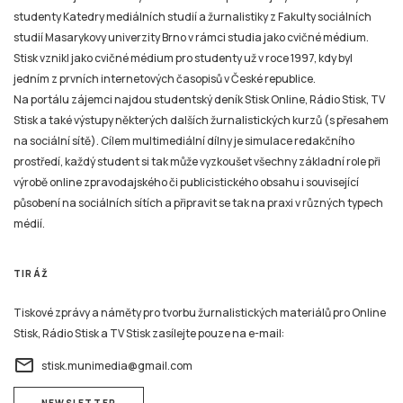
studenty Katedry mediálních studií a žurnalistiky z Fakulty sociálních
studií Masarykovy univerzity Brno v rámci studia jako cvičné médium.
Stisk vznikl jako cvičné médium pro studenty už v roce 1997, kdy byl
jedním z prvních internetových časopisů v České republice.
Na portálu zájemci najdou studentský deník Stisk Online, Rádio Stisk, TV
Stisk a také výstupy některých dalších žurnalistických kurzů (s přesahem
na sociální sítě). Cílem multimediální dílny je simulace redakčního
prostředí, každý student si tak může vyzkoušet všechny základní role při
výrobě online zpravodajského či publicistického obsahu i související
působení na sociálních sítích a připravit se tak na praxi v různých typech
médií.
TIRÁŽ
Tiskové zprávy a náměty pro tvorbu žurnalistických materiálů pro Online
Stisk, Rádio Stisk a TV Stisk zasílejte pouze na e-mail:
email
stisk.munimedia@gmail.com
NEWSLETTER