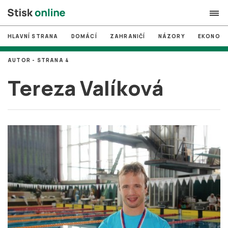
HLAVNÍ STRANA
DOMÁCÍ
ZAHRANIČÍ
NÁZORY
EKONOMI
search
AUTOR - STRANA 4
#
MUNI
Tereza Valíková
#
Brno
#
volby
login
PŘIHLÁSIT SE
Zapomněli jste heslo?
Založit nový účet