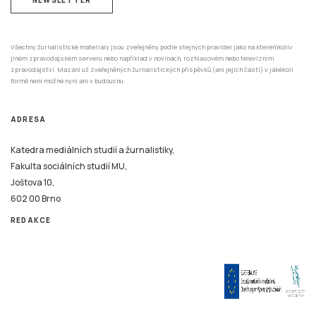
Všechny žurnalistické materiály jsou zveřejněny podle stejných pravidel jako na kterémkoliv
jiném zpravodajském serveru nebo například v novinách, rozhlasovém nebo televizním
zpravodajství. Mazání už zveřejněných žurnalistických příspěvků (ani jejich částí) v jakékoli
formě není možné nyní ani v budoucnu.
ADRESA
Katedra mediálních studií a žurnalistiky,
Fakulta sociálních studií MU,
Joštova 10,
602 00 Brno
REDAKCE